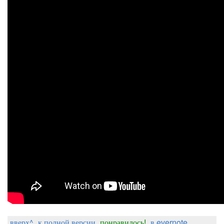
вверх^
к полной версии
понравилось!
в evernote