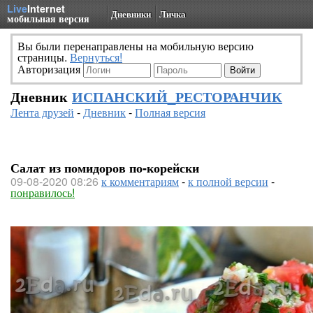
Live
Internet
Дневники
Личка
мобильная версия
Вы были перенаправлены на мобильную версию
страницы.
Вернуться!
Авторизация
Дневник
ИСПАНСКИЙ_РЕСТОРАНЧИК
Лента друзей
-
Дневник
-
Полная версия
Салат из помидоров по-корейски
09-08-2020 08:26
к комментариям
-
к полной версии
-
понравилось!