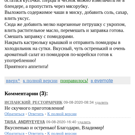
блендере, а пропустить через мясорубку.
Выложить содержимое чаши в миску, добавить соль, сахар,
влить уксус.
Сюда же добавить мелко нарезанные петрушку с укропом,
влить растительное масло, перемешать и заправка готова.
Смешать заправку с помидорами.
Накрыть кастрюльку крышкой и отправить помидоры в
холодильник на сутки. Вкусный, чуть остренький и очень
ароматный салат из помидоров по-корейски готов к
употреблению!
Приятного аппетита!
вверх^
к полной версии
понравилось!
в evernote
Комментарии (3):
09-08-2020-08:34
удалить
ИСПАНСКИЙ_РЕСТОРАНЧИК
Не скучного приготовления!
Обратиться
-
Ответить
-
К полной версии
09-08-2020-16:40
удалить
TAISA_ANDRYEYEVA
Вкусненько и остренько! Благодарю, Владимир!
Обратиться
-
Ответить
-
К полной версии