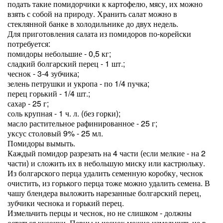
подать такие помидорчики к картофелю, мясу, их можно
взять с собой на природу. Хранить салат можно в
стеклянной банке в холодильнике до двух недель.
Для приготовления салата из помидоров по-корейски
потребуется:
помидоры небольшие - 0,5 кг;
сладкий болгарский перец - 1 шт.;
чеснок - 3-4 зубчика;
зелень петрушки и укропа - по 1/4 пучка;
перец горький - 1/4 шт.;
сахар - 25 г;
соль крупная - 1 ч. л. (без горки);
масло растительное рафинированное - 25 г;
уксус столовый 9% - 25 мл.
Помидоры вымыть.
Каждый помидор разрезать на 4 части (если мелкие - на 2
части) и сложить их в небольшую миску или кастрюльку.
Из болгарского перца удалить семенную коробку, чеснок
очистить, из горького перца тоже можно удалить семена. В
чашу блендера выложить нарезанные болгарский перец,
зубчики чеснока и горький перец.
Измельчить перцы и чеснок, но не слишком - должны
остаться кусочки. Перцы и чеснок можно измельчить не в