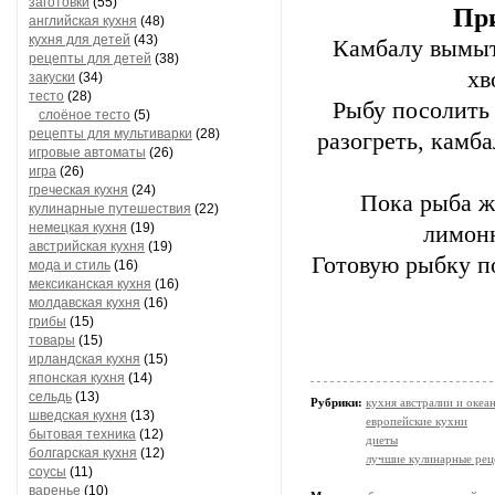
заготовки
(55)
При
английская кухня
(48)
кухня для детей
(43)
Камбалу вымыт
рецепты для детей
(38)
хв
закуски
(34)
тесто
(28)
Рыбу посолить
слоёное тесто
(5)
рецепты для мультиварки
(28)
разогреть, камба
игровые автоматы
(26)
игра
(26)
греческая кухня
(24)
Пока рыба ж
кулинарные путешествия
(22)
немецкая кухня
(19)
лимонн
австрийская кухня
(19)
Готовую рыбку по
мода и стиль
(16)
мексиканская кухня
(16)
молдавская кухня
(16)
грибы
(15)
товары
(15)
ирландская кухня
(15)
японская кухня
(14)
сельдь
(13)
Рубрики:
кухня австралии и океа
шведская кухня
(13)
европейские кухни
бытовая техника
(12)
диеты
болгарская кухня
(12)
лучшие кулинарные рец
соусы
(11)
варенье
(10)