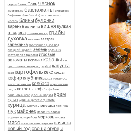
Чеснок
Соль
сыром
Банан
баклажаны
амстердам
бифштекс
бифштекс (beef-stеаks) со сливочным
булочки
блины
маслом
вишня
варенье
вулкан
ветчина
грибы
говядина
готовим мусаку
духовка
завтрак
ежевика
запеканка
запечённая рыба под
зелень
овощной "шубой"
зразы из
игровые
картофеля с грибами
кабачки
автоматы
испания
как
капуста
приготовить сельдь под шубой
картофель
кекс
кексы
карп
кефир
клубника
когда появилось
колбаса
масло из оливок
королевская
котлеты
кофе
пицца
кофейно-
крем
банановый кекс
красный бархат
кулич
куриный рулет с грибами
курица
лепешки
куркума
лепнина
лук
майонез
масло из оливок
морковь
моркови по-корейски
мусака
мясо
начинка
мясо свинина
нарезка
новый год
овощи
огурцы