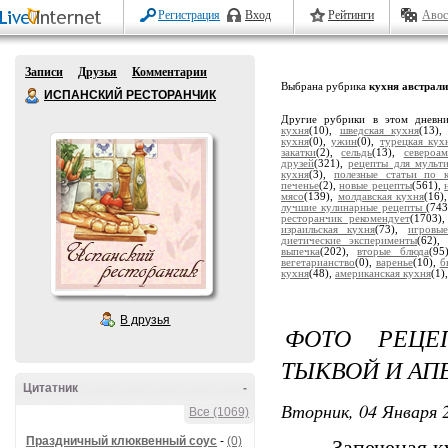
Регистрация
Вход
Рейтинги
Авос
Записи
Друзья
Комментарии
Выбрана рубрика
кухня австрали
ИСПАНСКИЙ РЕСТОРАНЧИК
Другие рубрики в этом дневн
кухня
(10),
шведская кухня
(13)
кухня
(0),
ужин
(0),
турецкая кух
закатки
(2),
сельдь
(13),
североа
друзей
(321),
рецепты для мульт
кухня
(3),
полезные статьи по 
печенье
(2),
новые рецепты
(561),
мясо
(139),
молдавская кухня
(16)
лучшие кулинарные рецепты
(74
ресторанчик рекомендует
(1703)
израильская кухня
(73),
игровы
диетические эксперименты
(62)
выпечка
(202),
вторые блюда
(95
вегетарианство
(0),
варенье
(10),
б
кухня
(48),
американская кухня
(1)
В друзья
ФОТО РЕЦЕ
ТЫКВОЙ И А
Цитатник
-
Вторник, 04 Января 2
Все (1069)
Праздничный клюквенный соус
-
(0)