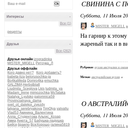
СВИНИНА С 
Суббота, 11 Июля 20
Интересы
-
Все (1)
MISTER_MIGELL
в
рецепты
На гарнир к этому
жареный так и в в
Друзья
-
Все (262)
Друзья онлайн
izogradinka
MISTER_MIGELL
Риточка_Л
Рубрики:
кухня австралии и океа
Друзья оффлайн
Кого давно нет?
Кого добавить?
babeta-liza
belorusochka-ja
Метки:
австралийская кухня
Bo4kaMeda
Domro4ka
emuchka
GALZIMA
Herbstblatt
Liudmila_Sceglova
Lkis
ludmila_ya
Madam_Irene
mimozochka
MsTataka
Natalya_Lyutsko
palomnica59
Provincialnaya_dama
О АВСТРАЛИЙ
svet_ot_dalekoi_zvezdy
tatyana_serebryakova
TimOlya
valvallu
Vlad53
Акинина_Валентина
Суббота, 11 Июля 20
Алла_Студентова
Альгис_Козар
Амиа
Анюта_57
Бабушка-ладушка
Бийск
браило
ВсеХорошо
галина5819
MISTER_MIGELL
в