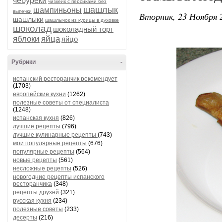
чебуреки
чизкейк с персиками без
шашлык
шампиньоны
выпечки
Вторник, 23 Ноября 2
шашлыки
шашлычок из курицы в духовке
шоколад
шоколадный торт
яблоки
яйца
яйцо
Рубрики
-
испанский ресторанчик рекомендует
(1703)
европейские кухни
(1262)
полезные советы от специалиста
(1248)
испанская кухня
(826)
лучшие рецепты
(796)
лучшие кулинарные рецепты
(743)
мои популярные рецепты
(676)
популярные рецепты
(564)
новые рецепты
(561)
несложные рецепты
(526)
новогодние рецепты испанского
ресторанчика
(348)
рецепты друзей
(321)
русская кухня
(234)
полезные советы
(233)
десерты
(216)