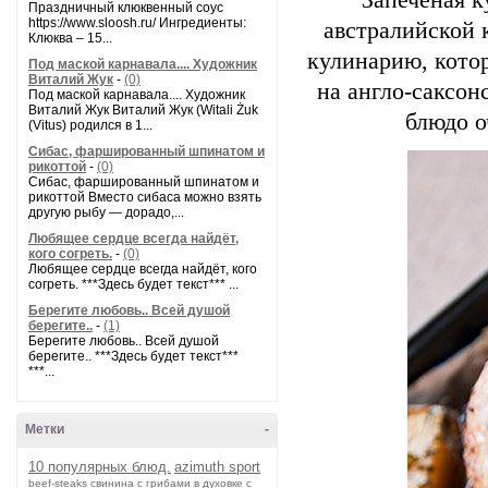
Запеченая к
Праздничный клюквенный соус
https://www.sloosh.ru/ Ингредиенты:
австралийской 
Клюква – 15...
кулинарию, кото
Под маской карнавала.... Художник
Виталий Жук
-
(0)
на англо-саксон
Под маской карнавала.... Художник
Виталий Жук Виталий Жук (Witali Żuk
блюдо 
(Vitus) родился в 1...
Сибас, фаршированный шпинатом и
рикоттой
-
(0)
Сибас, фаршированный шпинатом и
рикоттой Вместо сибаса можно взять
другую рыбу — дорадо,...
Любящее сердце всегда найдёт,
кого согреть.
-
(0)
Любящее сердце всегда найдёт, кого
согреть. ***Здесь будет текст*** ...
Берегите любовь.. Всей душой
берегите..
-
(1)
Берегите любовь.. Всей душой
берегите.. ***Здесь будет текст***
***...
Метки
-
10 популярных блюд.
azimuth sport
beef-stеаks
cвинина с грибами в духовке с