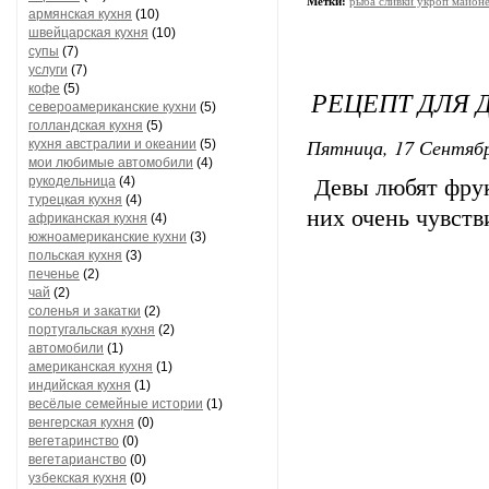
Метки:
рыба сливки укроп майоне
армянская кухня
(10)
швейцарская кухня
(10)
супы
(7)
услуги
(7)
кофе
(5)
РЕЦЕПТ ДЛЯ 
североамериканские кухни
(5)
голландская кухня
(5)
Пятница, 17 Сентябр
кухня австралии и океании
(5)
мои любимые автомобили
(4)
рукодельница
(4)
Девы любят фрук
турецкая кухня
(4)
них очень чувст
африканская кухня
(4)
южноамериканские кухни
(3)
польская кухня
(3)
печенье
(2)
чай
(2)
соленья и закатки
(2)
португальская кухня
(2)
автомобили
(1)
американская кухня
(1)
индийская кухня
(1)
весёлые семейные истории
(1)
венгерская кухня
(0)
вегетаринство
(0)
вегетарианство
(0)
узбекская кухня
(0)