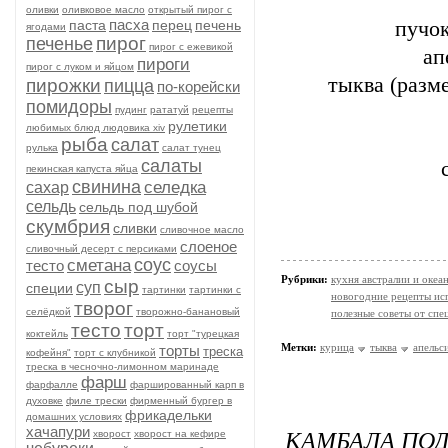
оливки
оливковое масло
открытый пирог с
пасха
паста
перец
печень
пучо
ягодами
пирог
печенье
пирог с ежевикой
ап
пироги
пирог с луком и яйцом
тыква (разм
пирожки
пицца
по-корейски
помидоры
пудинг
рататуй
рецепты
рулетики
любимых блюд людовика xiv
рыба
салат
рулька
салат тунец
салаты
пекинская капуста яйца
свинина
селедка
сахар
сельдь
сельдь под шубой
скумбрия
сливки
сливочное масло
слоеное
сливочный десерт с персиками
соус
сметана
тесто
соусы
Рубрики:
кухня австралии и океа
сыр
суп
специи
тартинки
тартинки с
новогодние рецепты ис
творог
селёдкой
творожно-банановый
полезные советы от спе
тесто
торт
коктейль
торт "турецкая
Метки:
курица
тыква
апельс
торты
треска
кофейня"
торт с клубникой
треска в чесночно-лимонном маринаде
фарш
фарфалле
фаршированный карп в
духовке
филе трески
фирменный бургер в
фрикадельки
домашних условиях
хачапури
КАМБАЛА ПО
хворост
хворост на кефире