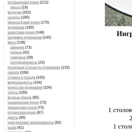
итальянская кухня
(213)
пицца
(18)
выпечка
(202)
салаты
(185)
французская кухня
(170)
хозяюшка
(160)
Ингр
азиатская кухня
(148)
шедевры кулинарии
(145)
мясо
(139)
свинина
(73)
курица
(42)
говядина
(28)
полуфабрикаты
(23)
полезные статьи по кулинарии
(133)
пироги
(106)
страны и города
(105)
видеорецепты
(104)
искусство кулинарии
(104)
торты
(100)
вторые блюда
(95)
израильская кухня
(73)
украинская кухня
(73)
1 столо
грузинская кухня
(67)
диеты
(65)
диетические эксперименты
(62)
1 стол
рыба
(61)