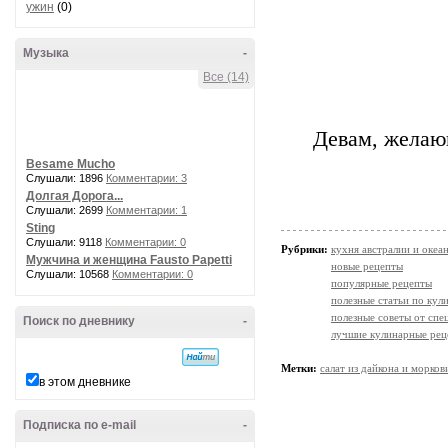
ужин
(0)
Музыка
-
Все (14)
Девам, желаю
Besame Mucho
Слушали: 1896
Комментарии: 3
Долгая Дорога...
Слушали: 2699
Комментарии: 1
Sting
Слушали: 9118
Комментарии: 0
Рубрики:
кухня австралии и океа
Мужчина и женщина Fausto Papetti
новые рецепты
Слушали: 10568
Комментарии: 0
популярные рецепты
полезные статьи по кул
полезные советы от спе
Поиск по дневнику
-
лучшие кулинарные рец
Метки:
салат из дайкона и морков
в этом дневнике
Подписка по e-mail
-