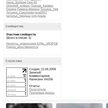
Нина_Зобкова
Оня-45
Осенний_романс
Пьяная_Кармен
Разира
Рамина-Марина
Татьяна_Лев
Татьяна_Саксонова
гала0557
наталья_ландыш
оля-душка
Сообщества
-
Участник сообществ
(Всего в списке: 3)
Рецепты_домохозяек
БУДЬ_ЗДОРОВ
Радуга_женственности
Статистика
-
Создан: 22.06.2009
Записей:
Комментариев:
Написано: 64208
Отчеты:
Посетители
Поисковые фразы