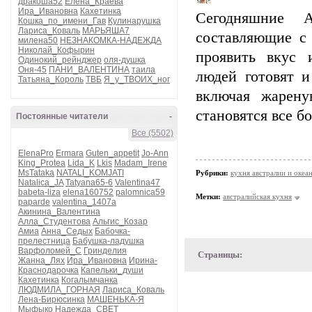
дракоша52
Елена_Краева
Ира_Ивановна
Кахетинка
Сегодняшние А
Кошка_по_имени_Гав
Кулинарушка
Лариса_Коваль
МАРЬЯША7
составляющие с
милена50
НЕЗНАКОМКА-НАДЕЖДА
Николай_Кофырин
проявить вкус 
Одинокий_рейнджер
оля-душка
Оня-45
ПАНИ_ВАЛЕНТИНА
таила
людей готовят 
Татьяна_Король
ТВБ
Я_у_ТВОИХ_ног
включая жарену
становятся все б
Постоянные читатели
-
Все (5502)
ElenaPro
Ermara
Guten_appetit
Jo-Ann
King_Protea
Lida_K
Lkis
Madam_Irene
MsTataka
NATALI_KOMJATI
Рубрики:
кухня австралии и океа
Natalica_JA
Tatyana65-6
Valentina47
babeta-liza
elena160752
palomnica59
Метки:
австралийская кухня
paparde
valentina_1407a
Акинина_Валентина
Алла_Студентова
Альгис_Козар
Амиа
Анна_Седых
Бабочка-
прелестница
Бабушка-ладушка
Варфоломей_С
Гринделия
Страницы:
Жанна_Лях
Ира_Ивановна
Ирина-
Краснодарочка
Капельки_души
Кахетинка
Когалымчанка
ЛЮДМИЛА_ГОРНАЯ
Лариса_Коваль
Лена-Бирюсинка
МАШЕНЬКА-Я
Мыфыко
Надежда_СВЕТ