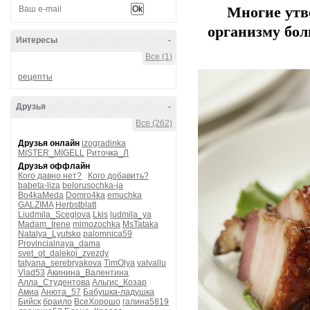
Многие утв
организму бол
Интересы
-
Все (1)
рецепты
Друзья
-
Все (262)
Друзья онлайн
izogradinka
MISTER_MIGELL
Риточка_Л
Друзья оффлайн
Кого давно нет?
Кого добавить?
babeta-liza
belorusochka-ja
Bo4kaMeda
Domro4ka
emuchka
GALZIMA
Herbstblatt
Liudmila_Sceglova
Lkis
ludmila_ya
Madam_Irene
mimozochka
MsTataka
Natalya_Lyutsko
palomnica59
Provincialnaya_dama
svet_ot_dalekoi_zvezdy
tatyana_serebryakova
TimOlya
valvallu
Vlad53
Акинина_Валентина
Алла_Студентова
Альгис_Козар
Амиа
Анюта_57
Бабушка-ладушка
Бийск
браило
ВсеХорошо
галина5819