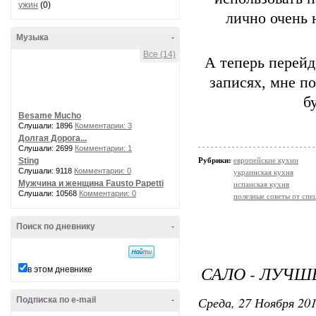
ужин
(0)
лично очень 
Музыка
-
Все (14)
А теперь перей
записях, мне п
б
Besame Mucho
Слушали: 1896
Комментарии: 3
Долгая Дорога...
Слушали: 2699
Комментарии: 1
Sting
Рубрики:
европейские кухни
Слушали: 9118
Комментарии: 0
украинская кухня
Мужчина и женщина Fausto Papetti
испанская кухня
Слушали: 10568
Комментарии: 0
полезные советы от спе
Поиск по дневнику
-
САЛО - ЛУЧШ
в этом дневнике
Среда, 27 Ноября 201
Подписка по e-mail
-