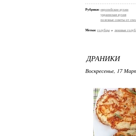
Рубрики:
европейские кухни
украинская кухня
полезные советы от спе
Метки:
голубцы
ленивые голу
ДРАНИКИ
Воскресенье, 17 Март