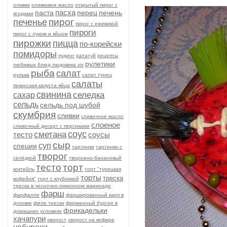
оливки
оливковое масло
открытый пирог с
пасха
паста
перец
печень
ягодами
пирог
печенье
пирог с ежевикой
пироги
пирог с луком и яйцом
пирожки
пицца
по-корейски
помидоры
пудинг
рататуй
рецепты
рулетики
любимых блюд людовика xiv
рыба
салат
рулька
салат тунец
салаты
пекинская капуста яйца
свинина
селедка
сахар
сельдь
сельдь под шубой
скумбрия
сливки
сливочное масло
слоеное
сливочный десерт с персиками
соус
сметана
тесто
соусы
сыр
суп
специи
тартинки
тартинки с
творог
селёдкой
творожно-банановый
тесто
торт
коктейль
торт "турецкая
торты
треска
кофейня"
торт с клубникой
треска в чесночно-лимонном маринаде
фарш
фарфалле
фаршированный карп в
духовке
филе трески
фирменный бургер в
фрикадельки
домашних условиях
хачапури
хворост
хворост на кефире