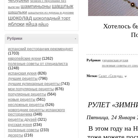
чебуреки
чизкейк с персиками без
шашлык
шампиньоны
выпечки
шашлыки
шашлычок из курицы в духовке
шоколад
шоколадный торт
яблоки
яйца
яйцо
Хотелось бы
По
Рубрики
-
испанский ресторанчик рекомендует
(1703)
европейские кухни
(1262)
Рубрики:
украинская кухня
полезные советы от специалиста
полезные советы от спе
(1248)
испанская кухня
(826)
Метки:
Салат «Селедка»
лучшие рецепты
(796)
лучшие кулинарные рецепты
(743)
мои популярные рецепты
(676)
популярные рецепты
(564)
новые рецепты
(561)
РУЛЕТ «ЗИМН
несложные рецепты
(526)
новогодние рецепты испанского
ресторанчика
(348)
Пятница, 24 Января 
рецепты друзей
(321)
русская кухня
(234)
В этом году на 
полезные советы
(233)
десерты
(216)
тоже можете пос