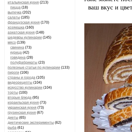
итальянская кухня
(213)
ваш вкус и цве
пицца
(18)
выпечка
(202)
салаты
(185)
французская кухня
(170)
хозяюшка
(160)
азиатская кухня
(148)
шедевры кулинарии
(145)
мясо
(139)
свинина
(73)
курица
(42)
говядина
(28)
полуфабрикаты
(23)
полезные статьи по кулинарии
(133)
пироги
(106)
страны и города
(105)
видеорецепты
(104)
искусство кулинарии
(104)
торты
(100)
вторые блюда
(95)
израильская кухня
(73)
украинская кухня
(73)
грузинская кухня
(67)
диеты
(65)
диетические эксперименты
(62)
рыба
(61)