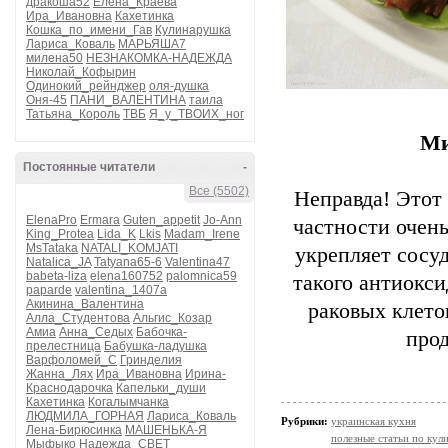
дракоша52
Елена_Краева
Ира_Ивановна
Кахетинка
Кошка_по_имени_Гав
Кулинарушка
Лариса_Коваль
МАРЬЯША7
милена50
НЕЗНАКОМКА-НАДЕЖДА
Николай_Кофырин
Одинокий_рейнджер
оля-душка
Оня-45
ПАНИ_ВАЛЕНТИНА
таила
Татьяна_Король
ТВБ
Я_у_ТВОИХ_ног
Ми
Постоянные читатели
-
Все (5502)
Неправда! Этот
ElenaPro
Ermara
Guten_appetit
Jo-Ann
частности очень
King_Protea
Lida_K
Lkis
Madam_Irene
MsTataka
NATALI_KOMJATI
укрепляет сосуд
Natalica_JA
Tatyana65-6
Valentina47
babeta-liza
elena160752
palomnica59
такого антиокси
paparde
valentina_1407a
Акинина_Валентина
раковых клето
Алла_Студентова
Альгис_Козар
Амиа
Анна_Седых
Бабочка-
про
прелестница
Бабушка-ладушка
Варфоломей_С
Гринделия
Жанна_Лях
Ира_Ивановна
Ирина-
Краснодарочка
Капельки_души
Кахетинка
Когалымчанка
ЛЮДМИЛА_ГОРНАЯ
Лариса_Коваль
Рубрики:
украинская кухня
Лена-Бирюсинка
МАШЕНЬКА-Я
полезные статьи по кул
Мыфыко
Надежда_СВЕТ