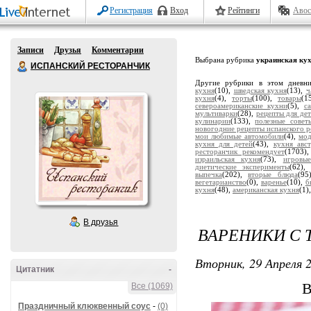
Регистрация
Вход
Рейтинги
Авос
Записи
Друзья
Комментарии
Выбрана рубрика
украинская ку
ИСПАНСКИЙ РЕСТОРАНЧИК
Другие рубрики в этом дневн
кухня
(10),
шведская кухня
(13),
ч
кухня
(4),
торты
(100),
товары
(1
североамериканские кухни
(5),
с
мультиварки
(28),
рецепты для де
кулинарии
(133),
полезные совет
новогодние рецепты испанского р
мои любимые автомобили
(4),
мод
кухня для детей
(43),
кухня авс
ресторанчик рекомендует
(1703)
израильская кухня
(73),
игровы
диетические эксперименты
(62)
выпечка
(202),
вторые блюда
(95
вегетарианство
(0),
варенье
(10),
б
кухня
(48),
американская кухня
(1)
В друзья
ВАРЕНИКИ С 
Вторник, 29 Апреля 2
Цитатник
-
В
Все (1069)
Праздничный клюквенный соус
-
(0)