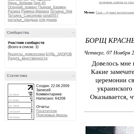
полезные советы от спе
Нина_Зобкова
Оня-45
Осенний_романс
Пьяная_Кармен
Разира
Рамина-Марина
Татьяна_Лев
Метки:
Сало - лучшее желчегонно
Татьяна_Саксонова
гала0557
наталья_ландыш
оля-душка
Сообщества
-
БОРЩ КРАСНЫ
Участник сообществ
(Всего в списке: 3)
Четверг, 07 Ноября 2
Рецепты_домохозяек
БУДЬ_ЗДОРОВ
Радуга_женственности
Довелось мне 
Какие замечат
Статистика
-
церемонии св
Создан: 22.06.2009
украинского 
Записей:
Комментариев:
Оказывается, 
Написано: 64208
Отчеты:
Посетители
Поисковые фразы