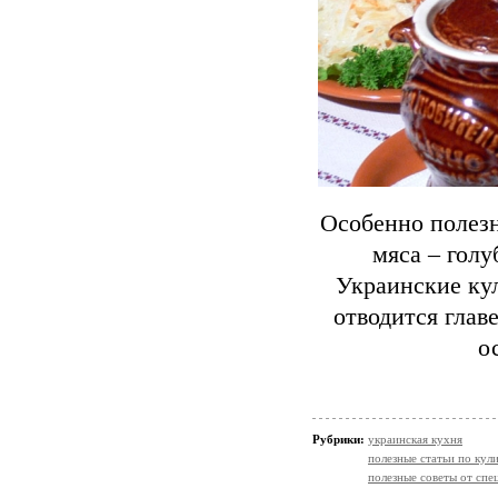
Особенно полез
мяса – голу
Украинские ку
отводится глав
о
Рубрики:
украинская кухня
полезные статьи по кул
полезные советы от спе