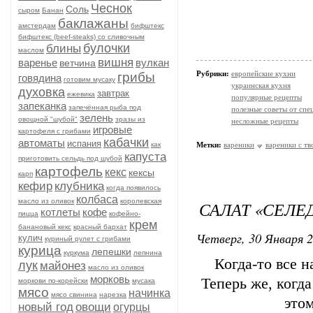
Чеснок
Соль
сыром
Банан
баклажаны
амстердам
бифштекс
бифштекс (beef-stеаks) со сливочным
булочки
блины
маслом
вишня
варенье
вулкан
ветчина
Рубрики:
европейские кухни
грибы
говядина
готовим мусаку
украинская кухня
духовка
завтрак
ежевика
популярные рецепты
запеканка
запечённая рыба под
полезные советы от спе
зелень
овощной "шубой"
зразы из
несложные рецепты
игровые
картофеля с грибами
кабачки
автоматы
испания
как
Метки:
вареники
вареники с т
капуста
приготовить сельдь под шубой
картофель
кекс
кексы
карп
кефир
клубника
когда появилось
колбаса
масло из оливок
королевская
САЛАТ «СЕЛЕ
котлеты
кофе
пицца
кофейно-
крем
банановый кекс
красный бархат
Четверг, 30 Января 2
кулич
куриный рулет с грибами
курица
лепешки
куркума
лепнина
Когда-то все н
лук
майонез
масло из оливок
морковь
Теперь же, когд
моркови по-корейски
мусака
мясо
начинка
мясо свинина
нарезка
это
новый год
овощи
огурцы