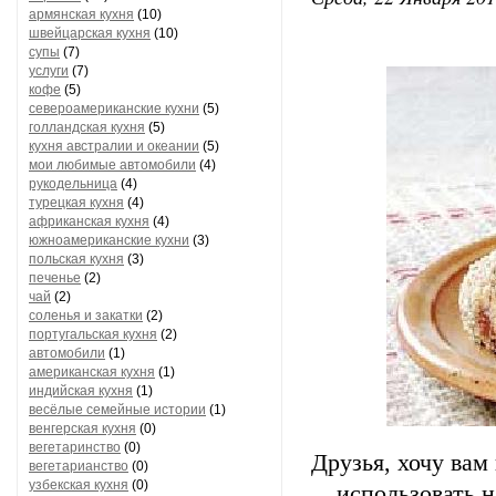
армянская кухня
(10)
швейцарская кухня
(10)
супы
(7)
услуги
(7)
кофе
(5)
североамериканские кухни
(5)
голландская кухня
(5)
кухня австралии и океании
(5)
мои любимые автомобили
(4)
рукодельница
(4)
турецкая кухня
(4)
африканская кухня
(4)
южноамериканские кухни
(3)
польская кухня
(3)
печенье
(2)
чай
(2)
соленья и закатки
(2)
португальская кухня
(2)
автомобили
(1)
американская кухня
(1)
индийская кухня
(1)
весёлые семейные истории
(1)
венгерская кухня
(0)
вегетаринство
(0)
Друзья, хочу ва
вегетарианство
(0)
узбекская кухня
(0)
использовать н