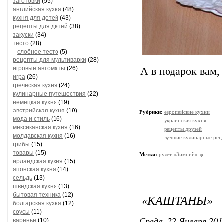
заготовки
(55)
английская кухня
(48)
кухня для детей
(43)
рецепты для детей
(38)
закуски
(34)
тесто
(28)
слоёное тесто
(5)
рецепты для мультиварки
(28)
игровые автоматы
(26)
А в подарок вам,
игра
(26)
греческая кухня
(24)
кулинарные путешествия
(22)
немецкая кухня
(19)
австрийская кухня
(19)
Рубрики:
европейские кухни
мода и стиль
(16)
украинская кухня
мексиканская кухня
(16)
рецепты друзей
молдавская кухня
(16)
лучшие кулинарные рец
грибы
(15)
товары
(15)
Метки:
рулет «Зимний»
ирландская кухня
(15)
японская кухня
(14)
сельдь
(13)
шведская кухня
(13)
бытовая техника
(12)
«КАШТАНЫ»
болгарская кухня
(12)
соусы
(11)
Среда, 22 Января 201
варенье
(10)