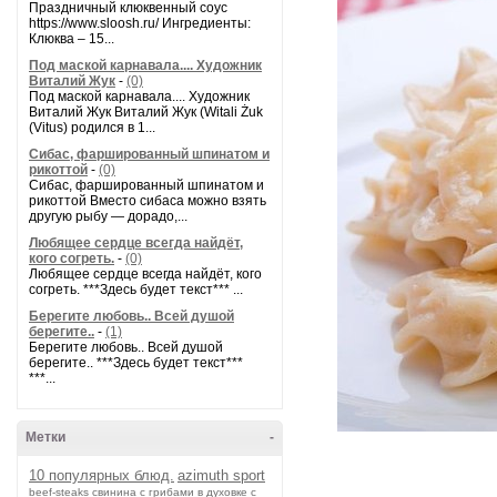
Праздничный клюквенный соус
https://www.sloosh.ru/ Ингредиенты:
Клюква – 15...
Под маской карнавала.... Художник
Виталий Жук
-
(0)
Под маской карнавала.... Художник
Виталий Жук Виталий Жук (Witali Żuk
(Vitus) родился в 1...
Сибас, фаршированный шпинатом и
рикоттой
-
(0)
Сибас, фаршированный шпинатом и
рикоттой Вместо сибаса можно взять
другую рыбу — дорадо,...
Любящее сердце всегда найдёт,
кого согреть.
-
(0)
Любящее сердце всегда найдёт, кого
согреть. ***Здесь будет текст*** ...
Берегите любовь.. Всей душой
берегите..
-
(1)
Берегите любовь.. Всей душой
берегите.. ***Здесь будет текст***
***...
Метки
-
10 популярных блюд.
azimuth sport
beef-stеаks
cвинина с грибами в духовке с