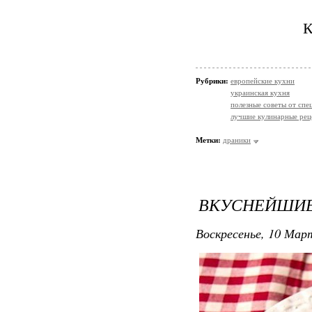
К
Рубрики:
европейские кухни
украинская кухня
полезные советы от спе
лучшие кулинарные рец
Метки:
драники
ВКУСНЕЙШИЕ
Воскресенье, 10 Март