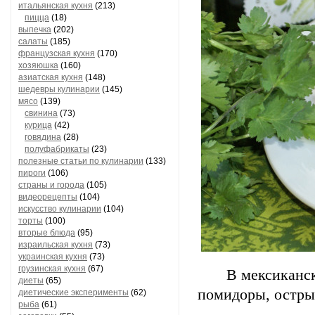
итальянская кухня
(213)
пицца
(18)
выпечка
(202)
салаты
(185)
французская кухня
(170)
хозяюшка
(160)
азиатская кухня
(148)
шедевры кулинарии
(145)
мясо
(139)
свинина
(73)
курица
(42)
говядина
(28)
полуфабрикаты
(23)
полезные статьи по кулинарии
(133)
пироги
(106)
страны и города
(105)
видеорецепты
(104)
искусство кулинарии
(104)
торты
(100)
вторые блюда
(95)
израильская кухня
(73)
украинская кухня
(73)
грузинская кухня
(67)
В мексиканск
диеты
(65)
помидоры, остры
диетические эксперименты
(62)
рыба
(61)