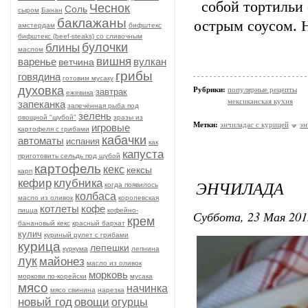
собой тортильи 
Чеснок
Соль
сыром
Банан
баклажаны
острым соусом. Н
амстердам
бифштекс
бифштекс (beef-stеаks) со сливочным
булочки
блины
маслом
вишня
варенье
вулкан
ветчина
грибы
говядина
готовим мусаку
духовка
Рубрики:
популярные рецепты
завтрак
ежевика
мексиканская кухня
запеканка
запечённая рыба под
зелень
овощной "шубой"
зразы из
Метки:
энчиладас с курицей
эн
игровые
картофеля с грибами
кабачки
автоматы
испания
как
капуста
приготовить сельдь под шубой
картофель
кекс
кексы
карп
кефир
клубника
ЭНЧИЛАДА
когда появилось
колбаса
масло из оливок
королевская
котлеты
кофе
пицца
кофейно-
Суббота, 23 Мая 201
крем
банановый кекс
красный бархат
кулич
куриный рулет с грибами
курица
лепешки
куркума
лепнина
лук
майонез
масло из оливок
морковь
моркови по-корейски
мусака
мясо
начинка
мясо свинина
нарезка
новый год
овощи
огурцы