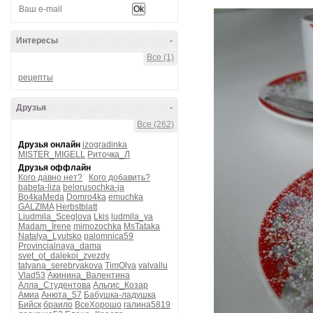
Интересы
-
Все (1)
рецепты
Друзья
-
Все (262)
Друзья онлайн
izogradinka
MISTER_MIGELL
Риточка_Л
Друзья оффлайн
Кого давно нет?
Кого добавить?
babeta-liza
belorusochka-ja
Bo4kaMeda
Domro4ka
emuchka
GALZIMA
Herbstblatt
Liudmila_Sceglova
Lkis
ludmila_ya
Madam_Irene
mimozochka
MsTataka
Natalya_Lyutsko
palomnica59
Provincialnaya_dama
svet_ot_dalekoi_zvezdy
tatyana_serebryakova
TimOlya
valvallu
Vlad53
Акинина_Валентина
Алла_Студентова
Альгис_Козар
Амиа
Анюта_57
Бабушка-ладушка
Бийск
браило
ВсеХорошо
галина5819