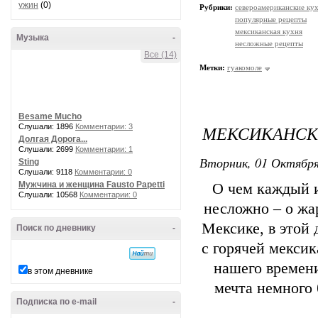
ужин
(0)
Рубрики:
североамериканские ку
популярные рецепты
мексиканская кухня
Музыка
-
несложные рецепты
Все (14)
Метки:
гуакомоле
Besame Mucho
МЕКСИКАНСК
Слушали: 1896
Комментарии: 3
Долгая Дорога...
Слушали: 2699
Комментарии: 1
Вторник, 01 Октября
Sting
Слушали: 9118
Комментарии: 0
Мужчина и женщина Fausto Papetti
О чем каждый и
Слушали: 10568
Комментарии: 0
несложно – о жа
Мексике, в этой 
Поиск по дневнику
-
с горячей мекси
нашего времени
в этом дневнике
мечта немного 
Подписка по e-mail
-