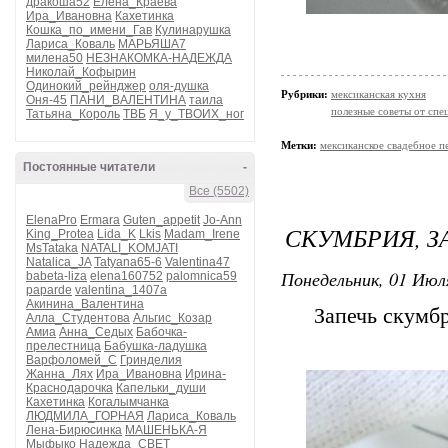
дракоша52
Елена_Краева
Ира_Ивановна
Кахетинка
Кошка_по_имени_Гав
Кулинарушка
Лариса_Коваль
МАРЬЯША7
милена50
НЕЗНАКОМКА-НАДЕЖДА
Николай_Кофырин
Одинокий_рейнджер
оля-душка
Рубрики:
мексиканская кухня
Оня-45
ПАНИ_ВАЛЕНТИНА
таила
полезные советы от спе
Татьяна_Король
ТВБ
Я_у_ТВОИХ_ног
Метки:
мексиканское свадебное п
Постоянные читатели
-
Все (5502)
ElenaPro
Ermara
Guten_appetit
Jo-Ann
СКУМБРИЯ, З
King_Protea
Lida_K
Lkis
Madam_Irene
MsTataka
NATALI_KOMJATI
Natalica_JA
Tatyana65-6
Valentina47
Понедельник, 01 Июля
babeta-liza
elena160752
palomnica59
paparde
valentina_1407a
Акинина_Валентина
Запечь скумбр
Алла_Студентова
Альгис_Козар
Амиа
Анна_Седых
Бабочка-
прелестница
Бабушка-ладушка
Варфоломей_С
Гринделия
Жанна_Лях
Ира_Ивановна
Ирина-
Краснодарочка
Капельки_души
Кахетинка
Когалымчанка
ЛЮДМИЛА_ГОРНАЯ
Лариса_Коваль
Лена-Бирюсинка
МАШЕНЬКА-Я
Мыфыко
Надежда_СВЕТ