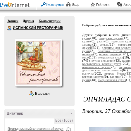
Регистрация
Вход
Рейтинги
Авос
Записи
Друзья
Комментарии
Выбрана рубрика
мексиканская 
ИСПАНСКИЙ РЕСТОРАНЧИК
Другие рубрики в этом дневн
кухня
(10),
шведская кухня
(13)
кухня
(0),
ужин
(0),
турецкая кух
закатки
(2),
сельдь
(13),
североа
друзей
(321),
рецепты для мульт
кухня
(3),
полезные статьи по 
печенье
(2),
новые рецепты
(561),
мясо
(139),
молдавская кухня
(16),
(743),
кухня для детей
(43),
кухня
ресторанчик рекомендует
(1703)
израильская кухня
(73),
игровы
диетические эксперименты
(62)
выпечка
(202),
вторые блюда
(95
вегетарианство
(0),
варенье
(10),
б
кухня
(48),
американская кухня
(1)
В друзья
ЭНЧИЛАДАС 
Вторник, 27 Октября
Цитатник
-
Все (1069)
Праздничный клюквенный соус
-
(0)