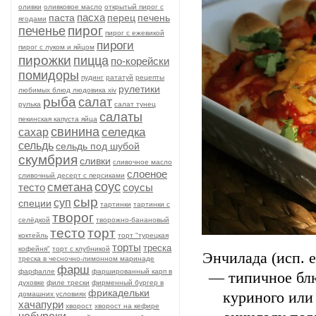
оливки
оливковое масло
открытый пирог с
пасха
паста
перец
печень
ягодами
пирог
печенье
пирог с ежевикой
пироги
пирог с луком и яйцом
пирожки
пицца
по-корейски
помидоры
пудинг
рататуй
рецепты
рулетики
любимых блюд людовика xiv
рыба
салат
рулька
салат тунец
салаты
пекинская капуста яйца
свинина
селедка
сахар
сельдь
сельдь под шубой
скумбрия
сливки
сливочное масло
слоеное
сливочный десерт с персиками
соус
сметана
тесто
соусы
сыр
суп
специи
тартинки
тартинки с
творог
селёдкой
творожно-банановый
тесто
торт
коктейль
торт "турецкая
торты
треска
кофейня"
торт с клубникой
Энчилада (исп. 
треска в чесночно-лимонном маринаде
фарш
фарфалле
фаршированный карп в
— типичное блю
духовке
филе трески
фирменный бургер в
фрикадельки
куриного или
домашних условиях
хачапури
хворост
хворост на кефире