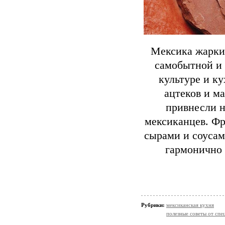
Мексика жаркий
самобытной и 
культуре и к
ацтеков и м
привнесли 
мексиканцев. Ф
сырами и соусам
гармонично 
Рубрики:
мексиканская кухня
полезные советы от спе