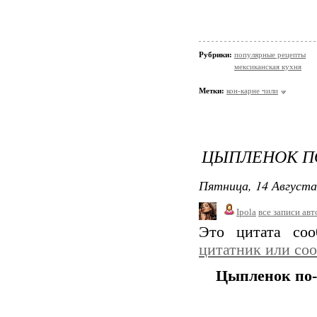
Рубрики:
популярные рецепты
мексиканская кухня
Метки:
кон-карне чили
ЦЫПЛЕНОК П
Пятница, 14 Августа
Ipola
все записи авт
Это цитата со
цитатник или со
Цыпленок по