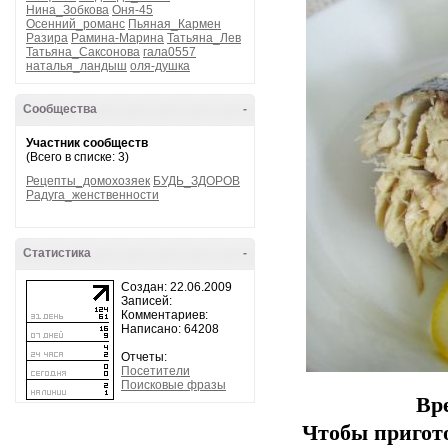
Нина_Зобкова
Оня-45
Осенний_романс
Пьяная_Кармен
Разира
Рамина-Марина
Татьяна_Лев
Татьяна_Саксонова
гала0557
наталья_ландыш
оля-душка
Сообщества
-
Участник сообществ
(Всего в списке: 3)
Рецепты_домохозяек
БУДЬ_ЗДОРОВ
Радуга_женственности
Статистика
-
Создан: 22.06.2009
Записей:
Комментариев:
Написано: 64208
Отчеты:
Посетители
Поисковые фразы
Вр
Чтобы пригот