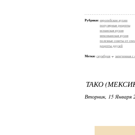
Рубрики:
европейские кухни
популярные рецепты
испанская кухня
мексиканская кухня
полезные советы от спе
рецепты друзей
Метки:
скумбрия
запеченная с
ТАКО (МЕКСИ
Вторник, 15 Января 2