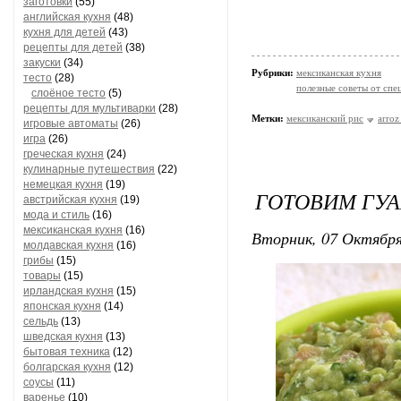
заготовки
(55)
английская кухня
(48)
кухня для детей
(43)
рецепты для детей
(38)
закуски
(34)
Рубрики:
мексиканская кухня
тесто
(28)
полезные советы от спе
слоёное тесто
(5)
рецепты для мультиварки
(28)
Метки:
мексиканский рис
arroz
игровые автоматы
(26)
игра
(26)
греческая кухня
(24)
кулинарные путешествия
(22)
немецкая кухня
(19)
ГОТОВИМ ГУ
австрийская кухня
(19)
мода и стиль
(16)
мексиканская кухня
(16)
Вторник, 07 Октября
молдавская кухня
(16)
грибы
(15)
товары
(15)
ирландская кухня
(15)
японская кухня
(14)
сельдь
(13)
шведская кухня
(13)
бытовая техника
(12)
болгарская кухня
(12)
соусы
(11)
варенье
(10)