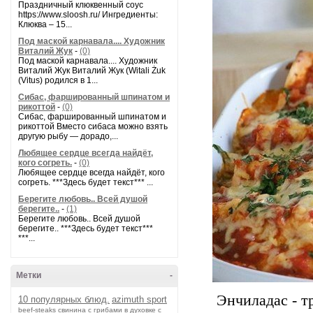
Праздничный клюквенный соус
https://www.sloosh.ru/ Ингредиенты:
Клюква – 15...
Под маской карнавала.... Художник
Виталий Жук
-
(0)
Под маской карнавала.... Художник
Виталий Жук Виталий Жук (Witali Żuk
(Vitus) родился в 1...
Сибас, фаршированный шпинатом и
рикоттой
-
(0)
Сибас, фаршированный шпинатом и
рикоттой Вместо сибаса можно взять
другую рыбу — дорадо,...
Любящее сердце всегда найдёт,
кого согреть.
-
(0)
Любящее сердце всегда найдёт, кого
согреть. ***Здесь будет текст*** ...
Берегите любовь.. Всей душой
берегите..
-
(1)
Берегите любовь.. Всей душой
берегите.. ***Здесь будет текст***
***...
Метки
-
Энчиладас - т
10 популярных блюд.
azimuth sport
beef-stеаks
cвинина с грибами в духовке с