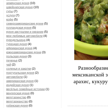
армянская кухня
(10)
швейцарская кухня
(10)
супы
(7)
услуги
(7)
кофе
(5)
североамериканские кухни
(5)
голландская кухня
(5)
кухня австралии и океании
(5)
мои любимые автомобили
(4)
рукодельница
(4)
турецкая кухня
(4)
африканская кухня
(4)
южноамериканские кухни
(3)
польская кухня
(3)
печенье
(2)
чай
(2)
Разнообрази
соленья и закатки
(2)
португальская кухня
(2)
мексиканской з
автомобили
(1)
арахис, кукуру
американская кухня
(1)
индийская кухня
(1)
весёлые семейные истории
(1)
венгерская кухня
(0)
вегетаринство
(0)
вегетарианство
(0)
узбекская кухня
(0)