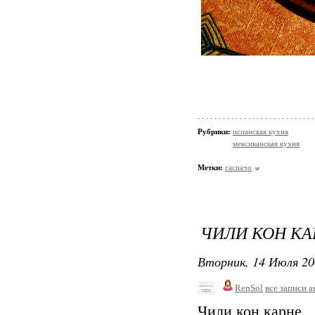
Рубрики:
испанская кухня
мексиканская кухня
Метки:
гаспачо
ЧИЛИ КОН К
Вторник, 14 Июля 20
RenSol
все записи а
Чили кон карне