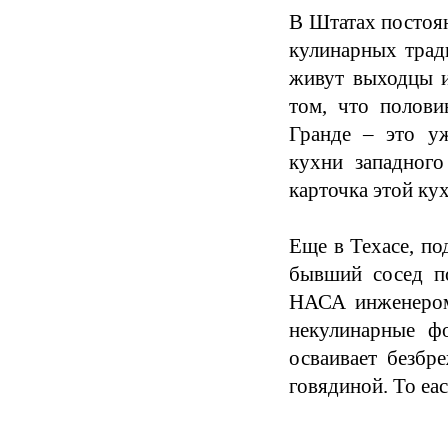
В Штатах постоя
кулинарных трад
живут выходцы и
том, что полови
Гранде – это у
кухни западного
карточка этой ку
Еще в Техасе, по
бывший сосед по
НАСА инженером 
некулинарные фо
осваивает безбр
говядиной. To eac