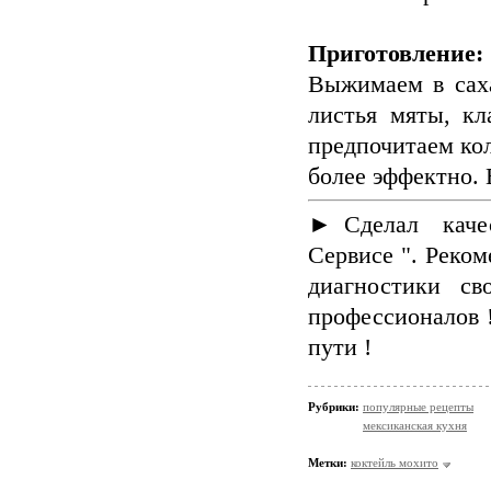
Приготовление:
Выжимаем в саха
листья мяты, кл
предпочитаем кол
более эффектно. 
► Сделал кач
Сервисе ". Реко
диагностики св
профессионалов 
пути !
Рубрики:
популярные рецепты
мексиканская кухня
Метки:
коктейль мохито