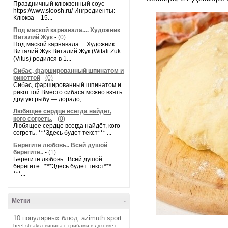
Праздничный клюквенный соус
https://www.sloosh.ru/ Ингредиенты:
Клюква – 15...
Под маской карнавала.... Художник
Виталий Жук
-
(0)
Под маской карнавала.... Художник
Виталий Жук Виталий Жук (Witali Żuk
(Vitus) родился в 1...
Сибас, фаршированный шпинатом и
рикоттой
-
(0)
Сибас, фаршированный шпинатом и
рикоттой Вместо сибаса можно взять
другую рыбу — дорадо,...
Любящее сердце всегда найдёт,
кого согреть.
-
(0)
Любящее сердце всегда найдёт, кого
согреть. ***Здесь будет текст*** ...
Берегите любовь.. Всей душой
берегите..
-
(1)
Берегите любовь.. Всей душой
берегите.. ***Здесь будет текст***
***...
Метки
-
10 популярных блюд.
azimuth sport
beef-stеаks
cвинина с грибами в духовке с