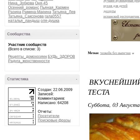
лучшие кулинарные рец
Нина_Зобкова
Оня-45
кухня для детей
Осенний_романс
Пьяная_Кармен
десерты
Разира
Рамина-Марина
Татьяна_Лев
Татьяна_Саксонова
гала0557
испанский ресторанчик
наталья_ландыш
оля-душка
Сообщества
-
Участник сообществ
(Всего в списке: 3)
Метки:
чизкейк без выпечки
Рецепты_домохозяек
БУДЬ_ЗДОРОВ
Радуга_женственности
ВКУСНЕЙШИЙ
Статистика
-
ТЕСТА
Создан: 22.06.2009
Записей:
Комментариев:
Написано: 64208
Суббота, 03 Августа
Отчеты:
Посетители
Поисковые фразы