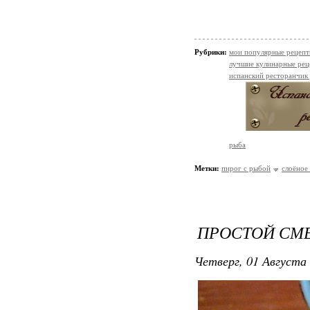
Рубрики:
мои популярные рецеп
лучшие кулинарные рец
испанский ресторанчик
рыба
Метки:
пирог с рыбой
слоёное
ПРОСТОЙ СМ
Четверг, 01 Августа 