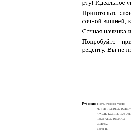
рту! Идеальное у
Приготовьте сво
сочной вишней, 
Сочная начинка 
Попробуйте при
рецепту. Вы не п
Рубрики:
тесто/слоёное тесто
мои популярные рецеп
лучшие кулинарные рец
несложные рецепты
выпечка
десерты