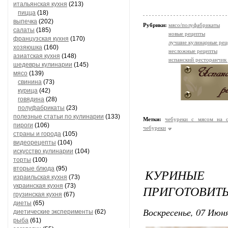
итальянская кухня
(213)
пицца
(18)
выпечка
(202)
Рубрики:
мясо/полуфабрикаты
салаты
(185)
новые рецепты
французская кухня
(170)
лучшие кулинарные рец
хозяюшка
(160)
несложные рецепты
азиатская кухня
(148)
испанский ресторанчик
шедевры кулинарии
(145)
мясо
(139)
свинина
(73)
курица
(42)
говядина
(28)
полуфабрикаты
(23)
полезные статьи по кулинарии
(133)
Метки:
чебуреки с мясом на с
пироги
(106)
чебуреки
страны и города
(105)
видеорецепты
(104)
искусство кулинарии
(104)
торты
(100)
вторые блюда
(95)
КУРИНЫЕ
израильская кухня
(73)
украинская кухня
(73)
ПРИГОТОВИТ
грузинская кухня
(67)
диеты
(65)
Воскресенье, 07 Июня
диетические эксперименты
(62)
рыба
(61)