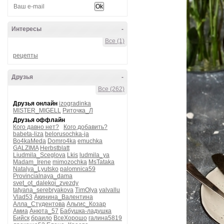
Интересы
-
Все (1)
рецепты
Друзья
-
Все (262)
Друзья онлайн
izogradinka
MISTER_MIGELL
Риточка_Л
Друзья оффлайн
Кого давно нет?
Кого добавить?
babeta-liza
belorusochka-ja
Bo4kaMeda
Domro4ka
emuchka
GALZIMA
Herbstblatt
Liudmila_Sceglova
Lkis
ludmila_ya
Madam_Irene
mimozochka
MsTataka
Natalya_Lyutsko
palomnica59
Provincialnaya_dama
svet_ot_dalekoi_zvezdy
tatyana_serebryakova
TimOlya
valvallu
Vlad53
Акинина_Валентина
Алла_Студентова
Альгис_Козар
Амиа
Анюта_57
Бабушка-ладушка
Бийск
браило
ВсеХорошо
галина5819