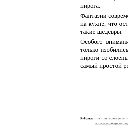
пирога.
Фантазии совреме
на кухне, что ос
такие шедевры.
Особого вниман
только изобилие
пироги со слоёны
самый простой ре
Рубрики:
мои популярные рецеп
лучшие кулинарные рец