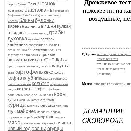
Дрожжевое тест
Чеснок
Соль
сыром
Банан
баклажаны
похожее ни на ка
амстердам
бифштекс
бифштекс (beef-stеаks) со сливочным
воздушные, не
булочки
блины
маслом
вишня
варенье
вулкан
ветчина
грибы
говядина
готовим мусаку
духовка
завтрак
ежевика
запеканка
запечённая рыба под
зелень
овощной "шубой"
зразы из
игровые
Рубрики:
мои популярные рецеп
картофеля с грибами
кабачки
новые рецепты
автоматы
испания
как
лучшие кулинарные рец
капуста
приготовить сельдь под шубой
несложные рецепты
картофель
кекс
кексы
карп
хозяюшка
кефир
клубника
когда появилось
колбаса
Метки:
пирожки из духовки
пи
масло из оливок
королевская
котлеты
кофе
пицца
кофейно-
крем
банановый кекс
красный бархат
кулич
куриный рулет с грибами
курица
лепешки
куркума
лепнина
ДОМАШНИЕ
лук
майонез
масло из оливок
морковь
СКОВОРОДЕ
моркови по-корейски
мусака
мясо
начинка
мясо свинина
нарезка
новый год
овощи
огурцы