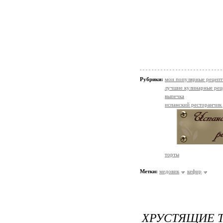
Рубрики:
мои популярные рецеп
лучшие кулинарные рец
выпечка
испанский ресторанчик
торты
Метки:
медовик
кефир
ХРУСТЯЩИЕ 