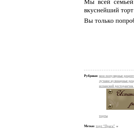
Мы всей семьей 
вкуснейший торт 
Вы только попроб
Рубрики:
мои популярные рецеп
лучшие кулинарные рец
испанский ресторанчик
торты
Метки:
торт “Прага”