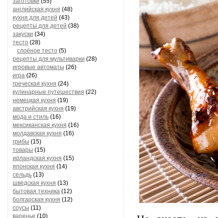
заготовки
(55)
английская кухня
(48)
кухня для детей
(43)
рецепты для детей
(38)
закуски
(34)
тесто
(28)
слоёное тесто
(5)
рецепты для мультиварки
(28)
игровые автоматы
(26)
игра
(26)
греческая кухня
(24)
кулинарные путешествия
(22)
немецкая кухня
(19)
австрийская кухня
(19)
мода и стиль
(16)
мексиканская кухня
(16)
молдавская кухня
(16)
грибы
(15)
товары
(15)
ирландская кухня
(15)
японская кухня
(14)
сельдь
(13)
шведская кухня
(13)
бытовая техника
(12)
болгарская кухня
(12)
соусы
(11)
варенье
(10)