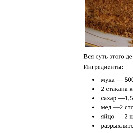
Вся суть этого д
Ингредиенты:
мука — 500
2 стакана 
сахар —1,5
мед —2 ст
яйцо — 2 
разрыхлите