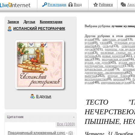
Регистрация
Вход
Рейтинги
Авос
Записи
Друзья
Комментарии
Выбрана рубрика
лучшие кулина
ИСПАНСКИЙ РЕСТОРАНЧИК
Другие рубрики в этом дневн
кухня
(10),
шведская кухня
(13)
кухня
(0),
ужин
(0),
турецкая кух
закатки
(2),
сельдь
(13),
североа
друзей
(321),
рецепты для мульт
кухня
(3),
полезные статьи по 
печенье
(2),
новые рецепты
(561),
мясо
(139),
молдавская кухня
(16)
кухня для детей
(43),
кухня авс
ресторанчик рекомендует
(1703)
израильская кухня
(73),
игровы
диетические эксперименты
(62)
выпечка
(202),
вторые блюда
(95
вегетарианство
(0),
варенье
(10),
б
кухня
(48),
американская кухня
(1)
В друзья
ТЕСТО "
НЕЧЕРСТВЕ
Цитатник
-
ПЫШНЫЕ, НЕ
Все (1069)
Четверг, 31 Декабря 
Праздничный клюквенный соус
-
(0)