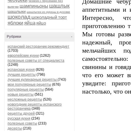
чебуреки
Домашние чебур
чизкейк с персиками без
шашлык
шампиньоны
выпечки
аппетитными и и
шашлыки
шашлычок из курицы в духовке
шоколад
Интересно, ч
шоколадный торт
яблоки
яйца
яйцо
приготовлению т
Мы готовы разв
Рубрики
-
надежный, про
испанский ресторанчик рекомендует
мельчайших по
(1703)
европейские кухни
(1262)
самостоятельно
полезные советы от специалиста
(1248)
свинины и говяд
испанская кухня
(826)
что его может 
лучшие рецепты
(796)
лучшие кулинарные рецепты
(743)
увидите: приго
мои популярные рецепты
(676)
популярные рецепты
(564)
настолько, что о
новые рецепты
(561)
несложные рецепты
(526)
новогодние рецепты испанского
ресторанчика
(348)
рецепты друзей
(321)
русская кухня
(234)
полезные советы
(233)
десерты
(216)