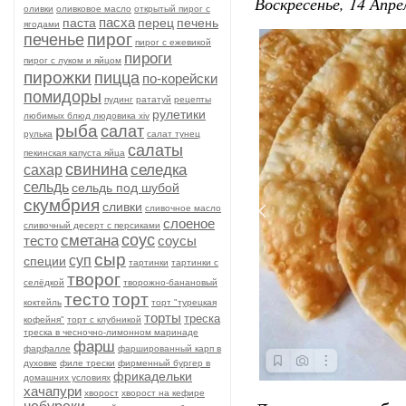
Воскресенье, 14 Апре
оливки
оливковое масло
открытый пирог с
пасха
паста
перец
печень
ягодами
пирог
печенье
пирог с ежевикой
пироги
пирог с луком и яйцом
пирожки
пицца
по-корейски
помидоры
пудинг
рататуй
рецепты
рулетики
любимых блюд людовика xiv
рыба
салат
рулька
салат тунец
салаты
пекинская капуста яйца
свинина
селедка
сахар
сельдь
сельдь под шубой
скумбрия
сливки
сливочное масло
слоеное
сливочный десерт с персиками
соус
сметана
тесто
соусы
сыр
суп
специи
тартинки
тартинки с
творог
селёдкой
творожно-банановый
тесто
торт
коктейль
торт "турецкая
торты
треска
кофейня"
торт с клубникой
треска в чесночно-лимонном маринаде
фарш
фарфалле
фаршированный карп в
духовке
филе трески
фирменный бургер в
фрикадельки
домашних условиях
хачапури
хворост
хворост на кефире