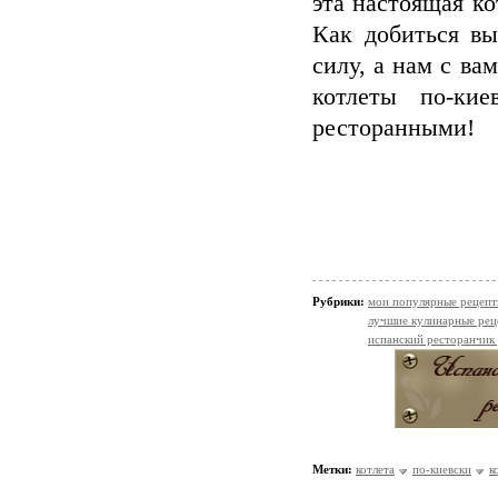
эта настоящая ко
Как добиться в
силу, а нам с ва
котлеты по-ки
ресторанными!
Рубрики:
мои популярные рецеп
лучшие кулинарные рец
испанский ресторанчик
Метки:
котлета
по-киевски
к