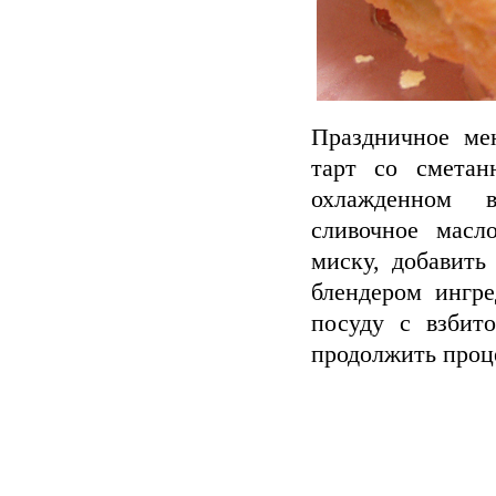
Праздничное ме
тарт со сметан
охлажденном в
сливочное масл
миску, добавить
блендером ингр
посуду с взбит
продолжить проце