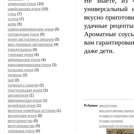
Не знаете, из 
армянская кухня
(10)
универсальный 
швейцарская кухня
(10)
супы
(7)
вкусно приготови
услуги
(7)
кофе
(5)
удачные рецепты
североамериканские кухни
(5)
Ароматные соусы
голландская кухня
(5)
кухня австралии и океании
(5)
вам гарантирован
мои любимые автомобили
(4)
даже дети.
рукодельница
(4)
турецкая кухня
(4)
африканская кухня
(4)
южноамериканские кухни
(3)
польская кухня
(3)
печенье
(2)
чай
(2)
соленья и закатки
(2)
португальская кухня
(2)
автомобили
(1)
американская кухня
(1)
индийская кухня
(1)
Рубрики:
мясо/курица
весёлые семейные истории
(1)
мои популярные рецеп
венгерская кухня
(0)
лучшие кулинарные рец
вегетаринство
(0)
лучшие рецепты
вегетарианство
(0)
испанский ресторанчик
узбекская кухня
(0)