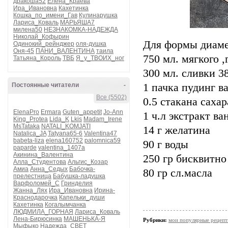
дракоша52
Елена_Краева
Ира_Ивановна
Кахетинка
Кошка_по_имени_Гав
Кулинарушка
Лариса_Коваль
МАРЬЯША7
милена50
НЕЗНАКОМКА-НАДЕЖДА
Николай_Кофырин
Для формы диаме
Одинокий_рейнджер
оля-душка
Оня-45
ПАНИ_ВАЛЕНТИНА
таила
750 мл. мягкого ,
Татьяна_Король
ТВБ
Я_у_ТВОИХ_ног
300 мл. сливки 
Постоянные читатели
-
1 пачка пудинг в
Все (5502)
0.5 стакана сахар
ElenaPro
Ermara
Guten_appetit
Jo-Ann
1 ч.л экстракт ва
King_Protea
Lida_K
Lkis
Madam_Irene
MsTataka
NATALI_KOMJATI
14 г желатина
Natalica_JA
Tatyana65-6
Valentina47
babeta-liza
elena160752
palomnica59
90 г воды
paparde
valentina_1407a
Акинина_Валентина
250 гр бисквитно 
Алла_Студентова
Альгис_Козар
Амиа
Анна_Седых
Бабочка-
80 гр сл.масла
прелестница
Бабушка-ладушка
Варфоломей_С
Гринделия
Жанна_Лях
Ира_Ивановна
Ирина-
Краснодарочка
Капельки_души
Кахетинка
Когалымчанка
ЛЮДМИЛА_ГОРНАЯ
Лариса_Коваль
Лена-Бирюсинка
МАШЕНЬКА-Я
Рубрики:
мои популярные рецеп
Мыфыко
Надежда_СВЕТ