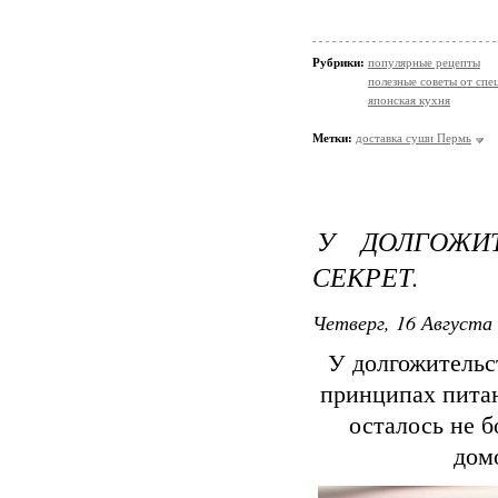
Рубрики:
популярные рецепты
полезные советы от спе
японская кухня
Метки:
доставка суши Пермь
У ДОЛГОЖИ
СЕКРЕТ.
Четверг, 16 Августа 
У долгожительст
принципах питан
осталось не б
дом