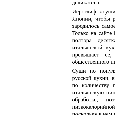
деликатеса.
Иероглиф «суши
Японии, чтобы р
зародилось само
Только на сайте 
полтора десят
итальянской ку
превышает ее,
общественного п
Суши по популя
русской кухни, 
по количеству 
итальянскую пи
обработке, п
низкокалорийной
поскольку в нем 