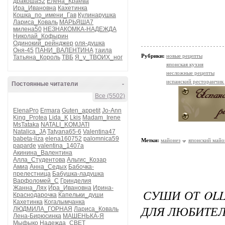
дракоша52
Елена_Краева
Ира_Ивановна
Кахетинка
Кошка_по_имени_Гав
Кулинарушка
Лариса_Коваль
МАРЬЯША7
милена50
НЕЗНАКОМКА-НАДЕЖДА
Николай_Кофырин
Одинокий_рейнджер
оля-душка
Оня-45
ПАНИ_ВАЛЕНТИНА
таила
Рубрики:
новые рецепты
Татьяна_Король
ТВБ
Я_у_ТВОИХ_ног
японская кухня
несложные рецепты
испанский ресторанчик
Постоянные читатели
-
Все (5502)
ElenaPro
Ermara
Guten_appetit
Jo-Ann
King_Protea
Lida_K
Lkis
Madam_Irene
MsTataka
NATALI_KOMJATI
Natalica_JA
Tatyana65-6
Valentina47
babeta-liza
elena160752
palomnica59
Метки:
майонез
японский майо
paparde
valentina_1407a
Акинина_Валентина
Алла_Студентова
Альгис_Козар
Амиа
Анна_Седых
Бабочка-
прелестница
Бабушка-ладушка
Варфоломей_С
Гринделия
Жанна_Лях
Ира_Ивановна
Ирина-
СУШИ ОТ OLL
Краснодарочка
Капельки_души
Кахетинка
Когалымчанка
ДЛЯ ЛЮБИТЕЛ
ЛЮДМИЛА_ГОРНАЯ
Лариса_Коваль
Лена-Бирюсинка
МАШЕНЬКА-Я
Мыфыко
Надежда_СВЕТ