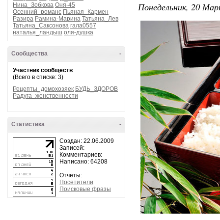
Понедельник, 20 Мар
Нина_Зобкова
Оня-45
Осенний_романс
Пьяная_Кармен
Разира
Рамина-Марина
Татьяна_Лев
Татьяна_Саксонова
гала0557
наталья_ландыш
оля-душка
Сообщества
-
Участник сообществ
(Всего в списке: 3)
Рецепты_домохозяек
БУДЬ_ЗДОРОВ
Радуга_женственности
Статистика
-
Создан: 22.06.2009
Записей:
Комментариев:
Написано: 64208
Отчеты:
Посетители
Поисковые фразы