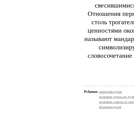
свесившимися
Отношения перн
столь трогате
ценностями окон
называют мандари
символизиру
словосочетание 
Рубрики:
азиатская кухня
полезные статьи по кул
полезные советы от спе
японская кухня