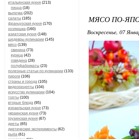
итальянская кухня
(213)
пицца
(18)
выпечка
(202)
МЯСО ПО-ЯП
салаты
(185)
французская кухня
(170)
хозяюшка
(160)
Воскресенье, 07 Янва
азиатская кухня
(148)
шедевры кулинарии
(145)
мясо
(139)
свинина
(73)
курица
(42)
говядина
(28)
полуфабрикаты
(23)
полезные статьи по кулинарии
(133)
пироги
(106)
страны и города
(105)
видеорецепты
(104)
искусство кулинарии
(104)
торты
(100)
вторые блюда
(95)
израильская кухня
(73)
украинская кухня
(73)
грузинская кухня
(67)
диеты
(65)
диетические эксперименты
(62)
рыба
(61)