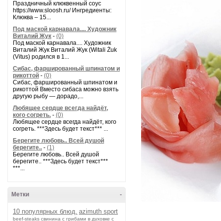
Праздничный клюквенный соус
https://www.sloosh.ru/ Ингредиенты:
Клюква – 15...
Под маской карнавала.... Художник
Виталий Жук
-
(0)
Под маской карнавала.... Художник
Виталий Жук Виталий Жук (Witali Żuk
(Vitus) родился в 1...
Сибас, фаршированный шпинатом и
рикоттой
-
(0)
Сибас, фаршированный шпинатом и
рикоттой Вместо сибаса можно взять
другую рыбу — дорадо,...
Любящее сердце всегда найдёт,
кого согреть.
-
(0)
Любящее сердце всегда найдёт, кого
согреть. ***Здесь будет текст*** ...
Берегите любовь.. Всей душой
берегите..
-
(1)
Берегите любовь.. Всей душой
берегите.. ***Здесь будет текст***
***...
Метки
-
10 популярных блюд.
azimuth sport
beef-stеаks
cвинина с грибами в духовке с