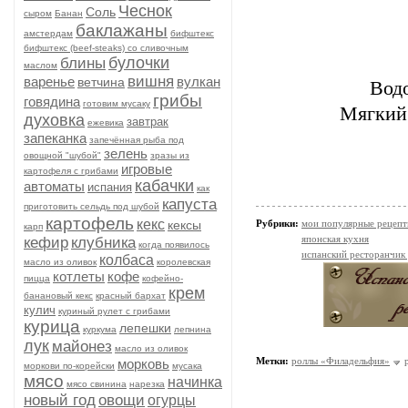
Чеснок
Соль
сыром
Банан
баклажаны
амстердам
бифштекс
бифштекс (beef-stеаks) со сливочным
булочки
блины
маслом
вишня
варенье
вулкан
ветчина
Вод
грибы
говядина
готовим мусаку
Мягкий
духовка
завтрак
ежевика
запеканка
запечённая рыба под
зелень
овощной "шубой"
зразы из
игровые
картофеля с грибами
кабачки
автоматы
испания
как
капуста
приготовить сельдь под шубой
картофель
кекс
кексы
Рубрики:
мои популярные рецеп
карп
японская кухня
кефир
клубника
когда появилось
испанский ресторанчик
колбаса
масло из оливок
королевская
котлеты
кофе
пицца
кофейно-
крем
банановый кекс
красный бархат
кулич
куриный рулет с грибами
курица
лепешки
куркума
лепнина
лук
майонез
масло из оливок
Метки:
роллы «Филадельфия»
морковь
моркови по-корейски
мусака
мясо
начинка
мясо свинина
нарезка
новый год
овощи
огурцы