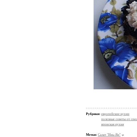
Рубрики:
европейские кухни
полезные советы от спе
японская кухня
Метки:
Салат "Инь-Ян"