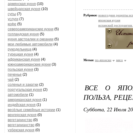
армянская кухня
(10)
швейцарская кухня
(10)
супы
(7)
Рубрики:
новогодние рецепты ис
услуги
(7)
японская кухня
кофе
(5)
испанский ресторанчик
североамериканские кухни
(5)
голландская кухня
(5)
кухня австралии и океании
(5)
мои любимые автомобили
(4)
рукодельница
(4)
турецкая кухня
(4)
африканская кухня
(4)
Метки:
по-японски
мясо
южноамериканские кухни
(3)
польская кухня
(3)
печенье
(2)
чай
(2)
соленья и закатки
(2)
ВСЕ О ЯПО
португальская кухня
(2)
ПОЛЬЗА, РЕЦ
автомобили
(1)
американская кухня
(1)
индийская кухня
(1)
Суббота, 22 Июля 20
весёлые семейные истории
(1)
венгерская кухня
(0)
вегетаринство
(0)
вегетарианство
(0)
узбекская кухня
(0)