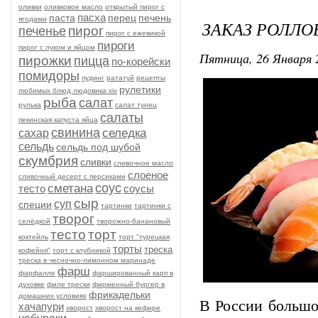
оливки
оливковое масло
открытый пирог с
пасха
паста
перец
печень
ягодами
ЗАКАЗ РОЛЛО
пирог
печенье
пирог с ежевикой
пироги
пирог с луком и яйцом
Пятница, 26 Января 
пирожки
пицца
по-корейски
помидоры
пудинг
рататуй
рецепты
рулетики
любимых блюд людовика xiv
рыба
салат
рулька
салат тунец
салаты
пекинская капуста яйца
свинина
селедка
сахар
сельдь
сельдь под шубой
скумбрия
сливки
сливочное масло
слоеное
сливочный десерт с персиками
соус
сметана
тесто
соусы
сыр
суп
специи
тартинки
тартинки с
творог
селёдкой
творожно-банановый
тесто
торт
коктейль
торт "турецкая
торты
треска
кофейня"
торт с клубникой
треска в чесночно-лимонном маринаде
фарш
фарфалле
фаршированный карп в
духовке
филе трески
фирменный бургер в
фрикадельки
домашних условиях
В России большо
хачапури
хворост
хворост на кефире