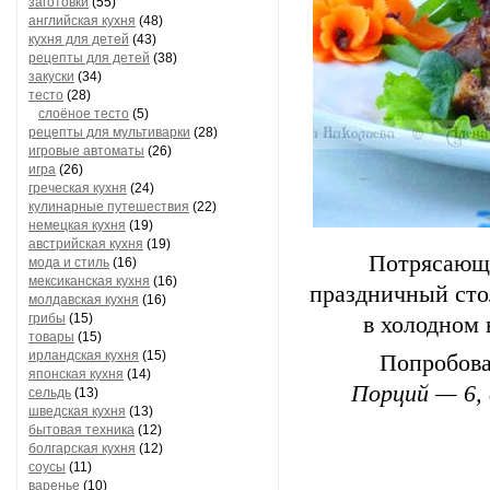
заготовки
(55)
английская кухня
(48)
кухня для детей
(43)
рецепты для детей
(38)
закуски
(34)
тесто
(28)
слоёное тесто
(5)
рецепты для мультиварки
(28)
игровые автоматы
(26)
игра
(26)
греческая кухня
(24)
кулинарные путешествия
(22)
немецкая кухня
(19)
австрийская кухня
(19)
Потрясающе
мода и стиль
(16)
мексиканская кухня
(16)
праздничный стол
молдавская кухня
(16)
грибы
(15)
в холодном 
товары
(15)
ирландская кухня
(15)
Попробова
японская кухня
(14)
Порций — 6,
сельдь
(13)
шведская кухня
(13)
бытовая техника
(12)
болгарская кухня
(12)
соусы
(11)
варенье
(10)