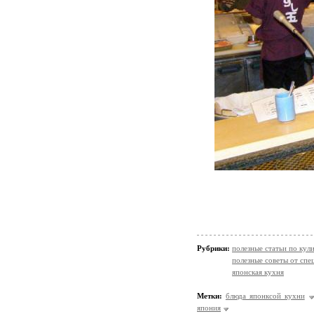
Рубрики:
полезные статьи по кул
полезные советы от спе
японская кухня
Метки:
блюда японксой кухни
япония