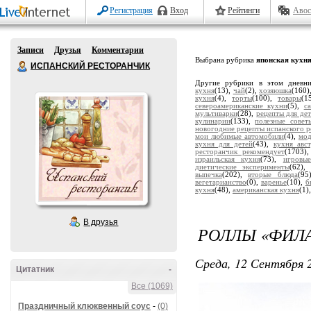
Регистрация
Вход
Рейтинги
Авос
Записи
Друзья
Комментарии
Выбрана рубрика
японская кухн
ИСПАНСКИЙ РЕСТОРАНЧИК
Другие рубрики в этом дневн
кухня
(13),
чай
(2),
хозяюшка
(160)
кухня
(4),
торты
(100),
товары
(1
североамериканские кухни
(5),
с
мультиварки
(28),
рецепты для де
кулинарии
(133),
полезные совет
новогодние рецепты испанского р
мои любимые автомобили
(4),
мод
кухня для детей
(43),
кухня авс
ресторанчик рекомендует
(1703)
израильская кухня
(73),
игровы
диетические эксперименты
(62)
выпечка
(202),
вторые блюда
(95
вегетарианство
(0),
варенье
(10),
б
кухня
(48),
американская кухня
(1)
В друзья
РОЛЛЫ «ФИЛ
Среда, 12 Сентября 2
Цитатник
-
Все (1069)
Праздничный клюквенный соус
-
(0)