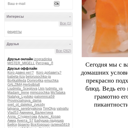
Интересы
-
Все (1)
рецепты
Друзья
-
Все (262)
Друзья онлайн
izogradinka
MISTER_MIGELL
Риточка_Л
Сегодня мы с в
Друзья оффлайн
домашних услови
Кого давно нет?
Кого добавить?
babeta-liza
belorusochka-ja
прекрасно подх
Bo4kaMeda
Domro4ka
emuchka
GALZIMA
Herbstblatt
блюд. Ведь его
Liudmila_Sceglova
Lkis
ludmila_ya
Madam_Irene
mimozochka
MsTataka
грамотно ег
Natalya_Lyutsko
palomnica59
Provincialnaya_dama
пикантности
svet_ot_dalekoi_zvezdy
tatyana_serebryakova
TimOlya
valvallu
Vlad53
Акинина_Валентина
Алла_Студентова
Альгис_Козар
Амиа
Анюта_57
Бабушка-ладушка
Бийск
браило
ВсеХорошо
галина5819