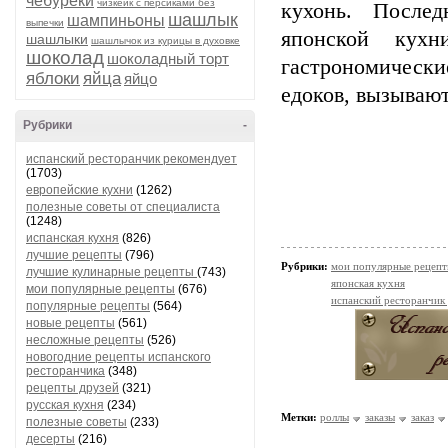
чебуреки
чизкейк с персиками без
кухонь. После
шашлык
шампиньоны
выпечки
японской кухн
шашлыки
шашлычок из курицы в духовке
шоколад
шоколадный торт
гастрономическ
яблоки
яйца
яйцо
едоков, вызывают
Рубрики
-
испанский ресторанчик рекомендует
(1703)
европейские кухни
(1262)
полезные советы от специалиста
(1248)
испанская кухня
(826)
лучшие рецепты
(796)
Рубрики:
мои популярные рецеп
лучшие кулинарные рецепты
(743)
японская кухня
мои популярные рецепты
(676)
испанский ресторанчик
популярные рецепты
(564)
новые рецепты
(561)
несложные рецепты
(526)
новогодние рецепты испанского
ресторанчика
(348)
рецепты друзей
(321)
русская кухня
(234)
Метки:
роллы
заказы
заказ
полезные советы
(233)
десерты
(216)