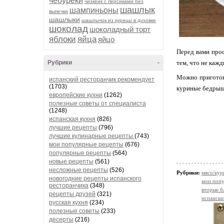
чебуреки
чизкейк с персиками без
шашлык
шампиньоны
выпечки
шашлыки
шашлычок из курицы в духовке
шоколад
шоколадный торт
яблоки
яйца
яйцо
Перед вами прос
Рубрики
-
тем, что не каж
Можно приготови
испанский ресторанчик рекомендует
(1703)
куриные бедрышк
европейские кухни
(1262)
полезные советы от специалиста
(1248)
испанская кухня
(826)
лучшие рецепты
(796)
лучшие кулинарные рецепты
(743)
мои популярные рецепты
(676)
популярные рецепты
(564)
новые рецепты
(561)
несложные рецепты
(526)
Рубрики:
мясо/кур
новогодние рецепты испанского
мои попу
ресторанчика
(348)
вторые б
рецепты друзей
(321)
испански
русская кухня
(234)
полезные советы
(233)
десерты
(216)