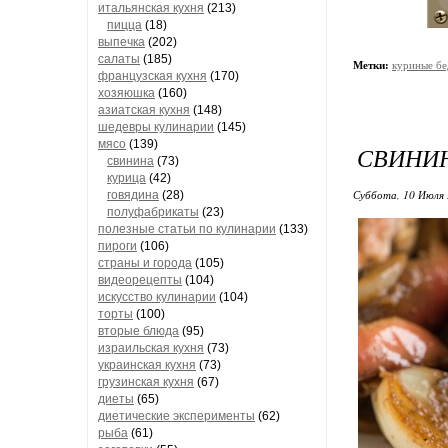
итальянская кухня
(213)
пицца
(18)
выпечка
(202)
салаты
(185)
Метки:
куриные б
французская кухня
(170)
хозяюшка
(160)
азиатская кухня
(148)
шедевры кулинарии
(145)
мясо
(139)
СВИНИН
свинина
(73)
курица
(42)
Суббота, 10 Июля 
говядина
(28)
полуфабрикаты
(23)
полезные статьи по кулинарии
(133)
пироги
(106)
страны и города
(105)
видеорецепты
(104)
искусство кулинарии
(104)
торты
(100)
вторые блюда
(95)
израильская кухня
(73)
украинская кухня
(73)
грузинская кухня
(67)
диеты
(65)
диетические эксперименты
(62)
рыба
(61)