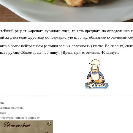
тейший рецепт жареного куриного мяса, то есть вредного по определению 
дый же день едим хрустящую, поджаристую корочку, обмазанную огненным со
ть в более нейтральном (с точки зрения полезности) ключе. Во-первых, сня
и в рукаве.Общее время: 50 минут | Время приготовления: 40 минут...
ица
лярные рецепты
люда
й ресторанчик рекомендует