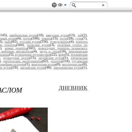
(145),
швейцарская кухня
(10),
шведская кухня
(13),
чай
(2),
ецкая кухня
(4),
торты
(100),
товары
(15),
тесто
(28),
супы
(7),
5),
рыба
(61),
русская кухня
(234),
рукодельница
(4),
рецепты
ые рецепты
(564),
польская кухня
(3),
полезные статьи по
2),
новые рецепты
(561),
новогодние рецепты испанского
 любимые автомобили
(4),
мода и стиль
(16),
мексиканская
кеании
(5),
кулинарные путешествия
(22),
кофе
(5),
итальянская
),
ирландская кухня
(15),
индийская кухня
(1),
израильская
),
диетические эксперименты
(62),
десерты
(216),
грузинская
семейные истории
(1),
венгерская кухня
(0),
вегетаринство
(0),
ая кухня
(10),
английская кухня
(48),
американская кухня
(1),
МАСЛОМ
ДНЕВНИК