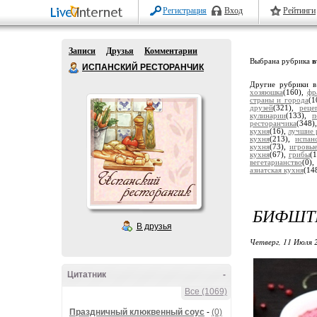
Регистрация
Вход
Рейтинги
Записи
Друзья
Комментарии
Выбрана рубрика
в
ИСПАНСКИЙ РЕСТОРАНЧИК
Другие рубрики в
хозяюшка
(160),
фр
страны и города
(1
друзей
(321),
реце
кулинарии
(133),
п
ресторанчика
(348
кухня
(16),
лучшие 
кухня
(213),
испан
кухня
(73),
игровы
кухня
(67),
грибы
(
вегетарианство
(0)
азиатская кухня
(14
БИФШТЕ
В друзья
Четверг, 11 Июля 
Цитатник
-
Все (1069)
Праздничный клюквенный соус
-
(0)