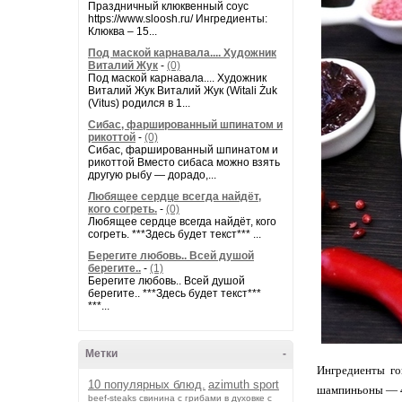
Праздничный клюквенный соус
https://www.sloosh.ru/ Ингредиенты:
Клюква – 15...
Под маской карнавала.... Художник
Виталий Жук
-
(0)
Под маской карнавала.... Художник
Виталий Жук Виталий Жук (Witali Żuk
(Vitus) родился в 1...
Сибас, фаршированный шпинатом и
рикоттой
-
(0)
Сибас, фаршированный шпинатом и
рикоттой Вместо сибаса можно взять
другую рыбу — дорадо,...
Любящее сердце всегда найдёт,
кого согреть.
-
(0)
Любящее сердце всегда найдёт, кого
согреть. ***Здесь будет текст*** ...
Берегите любовь.. Всей душой
берегите..
-
(1)
Берегите любовь.. Всей душой
берегите.. ***Здесь будет текст***
***...
Метки
-
Ингредиенты го
10 популярных блюд.
azimuth sport
шампиньоны — 4 
beef-stеаks
cвинина с грибами в духовке с