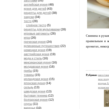
заготовки
(55)
английская кухня
(48)
кухня для детей
(43)
рецепты для детей
(38)
закуски
(34)
тесто
(28)
слоёное тесто
(5)
рецепты для мультиварки
(28)
игровые автоматы
(26)
Свинина в рукав
игра
(26)
правильным и к
греческая кухня
(24)
кулинарные путешествия
(22)
ароматах, никог
немецкая кухня
(19)
австрийская кухня
(19)
мода и стиль
(16)
мексиканская кухня
(16)
молдавская кухня
(16)
грибы
(15)
товары
(15)
Рубрики:
мясо/сви
ирландская кухня
(15)
мои попу
японская кухня
(14)
вторые б
сельдь
(13)
испански
шведская кухня
(13)
бытовая техника
(12)
болгарская кухня
(12)
соусы
(11)
варенье
(10)