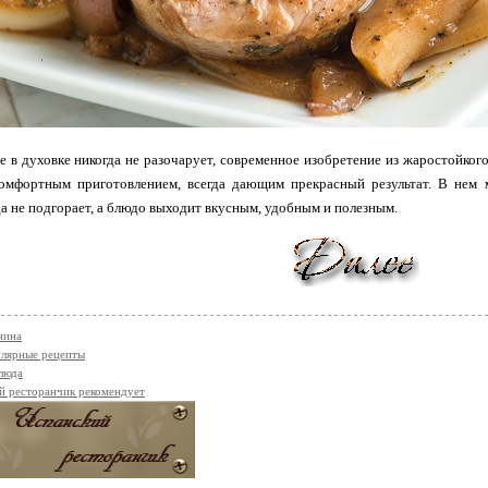
е в духовке никогда не разочарует, современное изобретение из жаростойко
омфортным приготовлением, всегда дающим прекрасный результат. В нем м
да не подгорает, а блюдо выходит вкусным, удобным и полезным.
нина
лярные рецепты
люда
й ресторанчик рекомендует