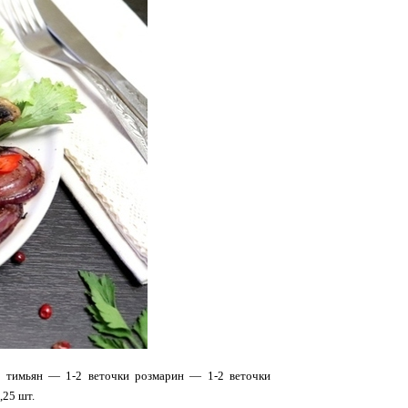
л. тимьян — 1-2 веточки розмарин — 1-2 веточки
,25 шт.