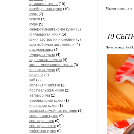
армянская кухня
(10)
Метки:
свинина
швейцарская кухня
(10)
супы
(7)
услуги
(7)
кофе
(5)
североамериканские кухни
(5)
10 СЫТ
голландская кухня
(5)
кухня австралии и океании
(5)
мои любимые автомобили
(4)
Понедельник, 18 Ма
рукодельница
(4)
турецкая кухня
(4)
африканская кухня
(4)
южноамериканские кухни
(3)
польская кухня
(3)
печенье
(2)
чай
(2)
соленья и закатки
(2)
португальская кухня
(2)
автомобили
(1)
американская кухня
(1)
индийская кухня
(1)
весёлые семейные истории
(1)
венгерская кухня
(0)
вегетаринство
(0)
вегетарианство
(0)
узбекская кухня
(0)