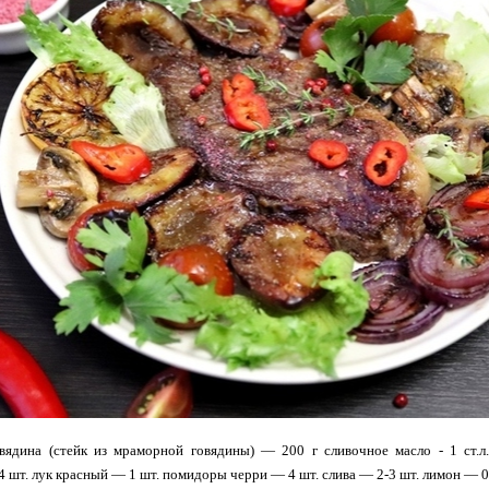
вядина (стейк из мраморной говядины) — 200 г сливочное масло - 1 ст.
шт. лук красный — 1 шт. помидоры черри — 4 шт. слива — 2-3 шт. лимон — 0