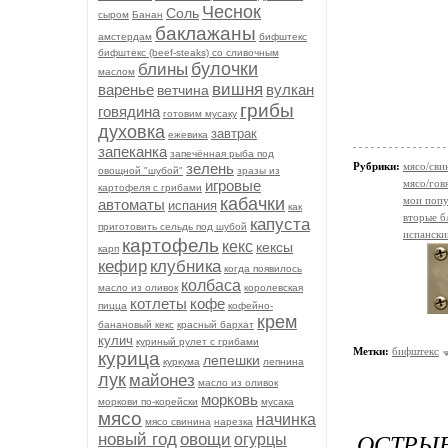
Чеснок
Соль
сыром
Банан
баклажаны
амстердам
бифштекс
бифштекс (beef-stеаks) со сливочным
булочки
блины
маслом
вишня
варенье
вулкан
ветчина
грибы
говядина
готовим мусаку
духовка
завтрак
ежевика
запеканка
запечённая рыба под
зелень
Рубрики:
мясо/сви
овощной "шубой"
зразы из
игровые
мясо/гов
картофеля с грибами
кабачки
мои попу
автоматы
испания
как
вторые б
капуста
приготовить сельдь под шубой
испански
картофель
кекс
кексы
карп
кефир
клубника
когда появилось
колбаса
масло из оливок
королевская
котлеты
кофе
пицца
кофейно-
крем
банановый кекс
красный бархат
кулич
куриный рулет с грибами
Метки:
бифштекс
курица
лепешки
куркума
лепнина
лук
майонез
масло из оливок
морковь
моркови по-корейски
мусака
мясо
начинка
мясо свинина
нарезка
ОСТРЫ
новый год
овощи
огурцы