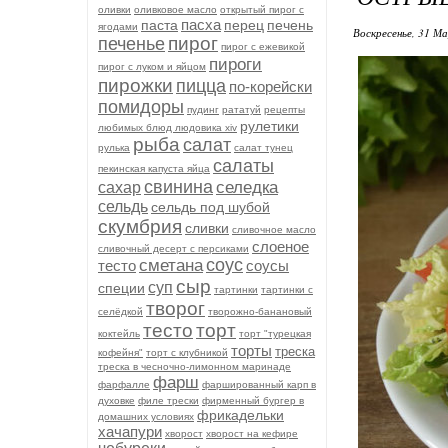
оливки
оливковое масло
открытый пирог с
пасха
паста
перец
печень
ягодами
Воскресенье, 31 М
пирог
печенье
пирог с ежевикой
пироги
пирог с луком и яйцом
пирожки
пицца
по-корейски
помидоры
пудинг
рататуй
рецепты
рулетики
любимых блюд людовика xiv
рыба
салат
рулька
салат тунец
салаты
пекинская капуста яйца
свинина
селедка
сахар
сельдь
сельдь под шубой
скумбрия
сливки
сливочное масло
слоеное
сливочный десерт с персиками
соус
сметана
тесто
соусы
сыр
суп
специи
тартинки
тартинки с
творог
селёдкой
творожно-банановый
тесто
торт
коктейль
торт "турецкая
торты
треска
кофейня"
торт с клубникой
треска в чесночно-лимонном маринаде
фарш
фарфалле
фаршированный карп в
духовке
филе трески
фирменный бургер в
фрикадельки
домашних условиях
хачапури
хворост
хворост на кефире