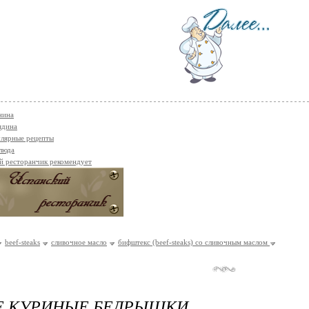
нина
ядина
лярные рецепты
люда
й ресторанчик рекомендует
beef-stеаks
сливочное масло
бифштекс (beef-stеаks) со сливочным маслом
Е КУРИНЫЕ БЕДРЫШКИ