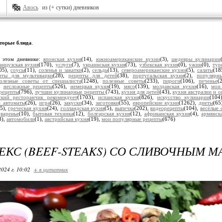
Авось
из (+ сутки) дневников
торые блюда
.
 этом дневнике:
японская кухня
(14),
южноамериканские кухни
(3),
шедевры кулинарии
анцузская кухня
(170),
услуги
(7),
украинская кухня
(73),
узбекская кухня
(0),
ужин
(0),
тур
05),
соусы
(11),
соленья и закатки
(2),
сельдь
(13),
североамериканские кухни
(5),
салаты
(18
пты для мультиварки
(28),
рецепты для детей
(38),
португальская кухня
(2),
популярн
олезные советы от специалиста
(1248),
полезные советы
(233),
пироги
(106),
печенье
(
),
несложные рецепты
(526),
немецкая кухня
(19),
мясо
(139),
молдавская кухня
(16),
мои
рецепты
(796),
лучшие кулинарные рецепты
(743),
кухня для детей
(43),
кухня австралии и о
ский ресторанчик рекомендует
(1703),
испанская кухня
(826),
искусство кулинарии
(104
е автоматы
(26),
игра
(26),
закуски
(34),
заготовки
(55),
европейские кухни
(1262),
диеты
(65
15),
греческая кухня
(24),
голландская кухня
(5),
выпечка
(202),
видеорецепты
(104),
весёлые 
,
варенье
(10),
бытовая техника
(12),
болгарская кухня
(12),
африканская кухня
(4),
армянск
8),
автомобили
(1),
австрийская кухня
(19),
мои популярные рецепты
(676)
КС (BEEF-STЕАKS) СО СЛИВОЧНЫМ 
2024 г. 10:02
+ в цитатник