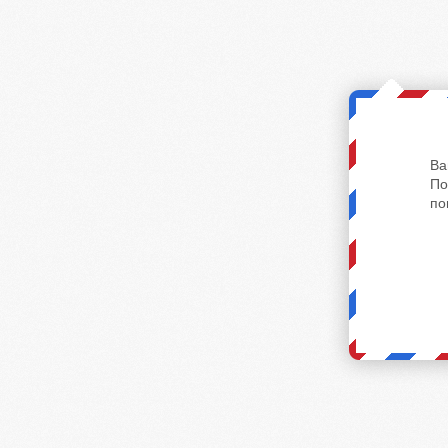
Ва
По
по