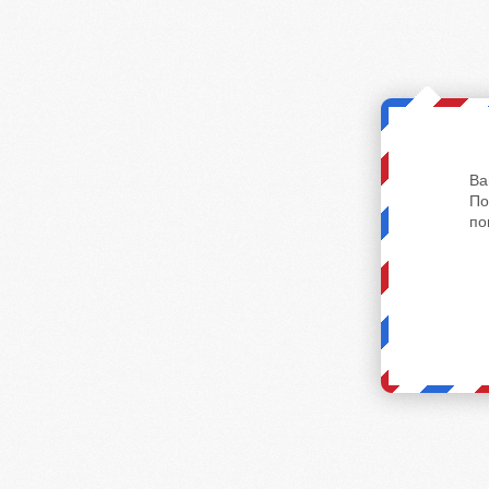
Ва
По
по