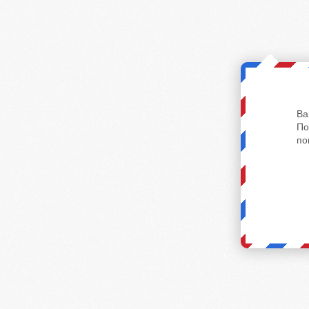
Ва
По
по