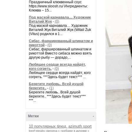
Праздничный клюквенный соус
https://www.sloosh.ru/ Ингредиенты:
Клюква – 15...
Под маской карнавала.... Художник
Виталий Жук
-
(0)
Под маской карнавала.... Художник
Виталий Жук Виталий Жук (Witali Żuk
(Vitus) родился в 1...
Сибас, фаршированный шпинатом и
рикоттой
-
(0)
Сибас, фаршированный шпинатом и
рикоттой Вместо сибаса можно взять
другую рыбу — дорадо,...
Любящее сердце всегда найдёт,
кого согреть.
-
(0)
Любящее сердце всегда найдёт, кого
согреть. ***Здесь будет текст*** ...
Берегите любовь.. Всей душой
берегите..
-
(1)
Берегите любовь.. Всей душой
берегите.. ***Здесь будет текст***
***...
Метки
-
10 популярных блюд.
azimuth sport
beef-stеаks
cвинина с грибами в духовке с