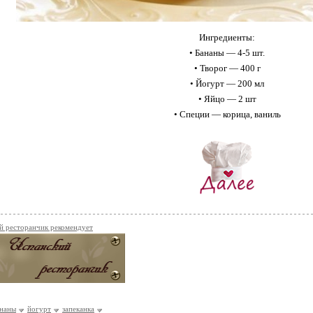
Ингредиенты:
• Бананы — 4-5 шт.
• Творог — 400 г
• Йогурт — 200 мл
• Яйцо — 2 шт
• Специи — корица, ваниль
й ресторанчик рекомендует
наны
йогурт
запеканка