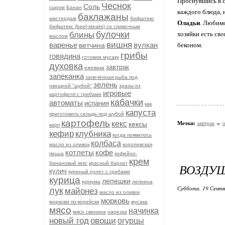
Проснувшись в с
Чеснок
Соль
сыром
Банан
каждого блюда, 
баклажаны
амстердам
бифштекс
Оладьи
. Любимо
бифштекс (beef-stеаks) со сливочным
булочки
блины
хозяйки есть св
маслом
вишня
варенье
вулкан
ветчина
беконом.
грибы
говядина
готовим мусаку
духовка
завтрак
ежевика
запеканка
запечённая рыба под
зелень
овощной "шубой"
зразы из
игровые
картофеля с грибами
кабачки
автоматы
испания
как
капуста
приготовить сельдь под шубой
картофель
кекс
кексы
Метки:
завтрак
карп
кефир
клубника
когда появилось
колбаса
масло из оливок
королевская
котлеты
кофе
пицца
кофейно-
крем
банановый кекс
красный бархат
ВОЗДУ
кулич
куриный рулет с грибами
курица
лепешки
куркума
лепнина
Суббота, 19 Сентя
лук
майонез
масло из оливок
морковь
моркови по-корейски
мусака
мясо
начинка
мясо свинина
нарезка
новый год
овощи
огурцы