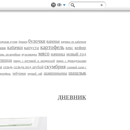
булочки
варенье
гарская кухня
брынза
варенье из кабачкoв
картофель
кабачки
капуста
кефир
кекс
ания
мясо
новый год
начинка
овь по-корейски
мультиварка
пицца
пицца с ветчиной и моцареллой
пицца с фрикадельками
скумбрия
ка
сельдь под шубой
сельдь
слоеный салат с
шашлык
шампиньоны
чебуреки
артофель
черный чай
ДНЕВНИК