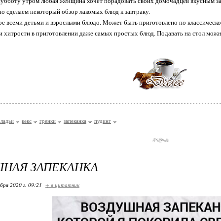
убботу утром любая женщина хочет порадовать своих домочадцев вкусным за
но сделаем некоторый обзор лакомых блюд к завтраку.
е всеми детьми и взрослыми блюдо. Может быть приготовлено по классическо
ои хитрости в приготовлении даже самых простых блюд. Подавать на стол можн
оладьи
кекс
гренки
запеканка
пудинг
ШНАЯ ЗАПЕКАНКА
бря 2020 г. 09:21
+ в цитатник