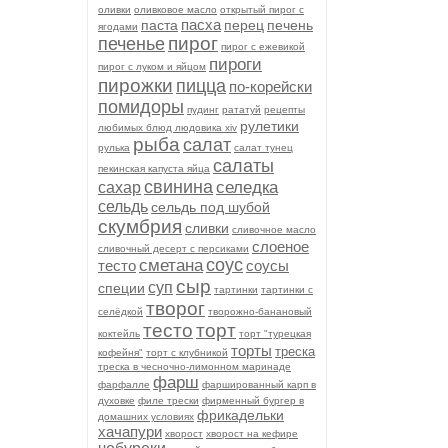
оливки
оливковое масло
открытый пирог с
пасха
паста
перец
печень
ягодами
пирог
печенье
пирог с ежевикой
пироги
пирог с луком и яйцом
пирожки
пицца
по-корейски
помидоры
пудинг
рататуй
рецепты
рулетики
любимых блюд людовика xiv
рыба
салат
рулька
салат тунец
салаты
пекинская капуста яйца
свинина
селедка
сахар
сельдь
сельдь под шубой
скумбрия
сливки
сливочное масло
слоеное
сливочный десерт с персиками
соус
сметана
тесто
соусы
сыр
суп
специи
тартинки
тартинки с
творог
селёдкой
творожно-банановый
тесто
торт
коктейль
торт "турецкая
торты
треска
кофейня"
торт с клубникой
треска в чесночно-лимонном маринаде
фарш
фарфалле
фаршированный карп в
духовке
филе трески
фирменный бургер в
фрикадельки
домашних условиях
хачапури
хворост
хворост на кефире