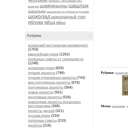
чебуреки
чизкейк с персиками без
шашлык
шампиньоны
выпечки
шашлыки
шашлычок из курицы в духовке
шоколад
шоколадный торт
яблоки
яйца
яйцо
Рубрики
-
испанский ресторанчик рекомендует
(1703)
европейские кухни
(1262)
полезные советы от специалиста
(1248)
испанская кухня
(826)
лучшие рецепты
(796)
Рубрики:
испански
лучшие кулинарные рецепты
(743)
мои популярные рецепты
(676)
популярные рецепты
(564)
новые рецепты
(561)
несложные рецепты
(526)
новогодние рецепты испанского
ресторанчика
(348)
Метки:
запеканка
рецепты друзей
(321)
русская кухня
(234)
полезные советы
(233)
десерты
(216)