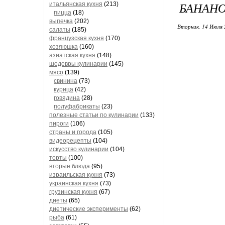
БАНАНО
итальянская кухня
(213)
пицца
(18)
выпечка
(202)
Вторник, 14 Июля 
салаты
(185)
французская кухня
(170)
хозяюшка
(160)
азиатская кухня
(148)
шедевры кулинарии
(145)
мясо
(139)
свинина
(73)
курица
(42)
говядина
(28)
полуфабрикаты
(23)
полезные статьи по кулинарии
(133)
пироги
(106)
страны и города
(105)
видеорецепты
(104)
искусство кулинарии
(104)
торты
(100)
вторые блюда
(95)
израильская кухня
(73)
украинская кухня
(73)
грузинская кухня
(67)
диеты
(65)
диетические эксперименты
(62)
рыба
(61)