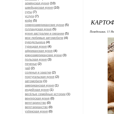
армянская кухня
(10)
швейцарская кухня
(10)
супы
(7)
услуги
(7)
КАРТОФ
кофе
(5)
североамериканские кухни
(5)
голландская кухня
(5)
Понедельник, 11 Но
кухня австралии и океании
(5)
мои любимые автомобили
(4)
рукодельница
(4)
турецкая кухня
(4)
африканская кухня
(4)
южноамериканские кухни
(3)
польская кухня
(3)
печенье
(2)
чай
(2)
соленья и закатки
(2)
португальская кухня
(2)
автомобили
(1)
американская кухня
(1)
индийская кухня
(1)
весёлые семейные истории
(1)
венгерская кухня
(0)
вегетаринство
(0)
вегетарианство
(0)
узбекская кухня
(0)