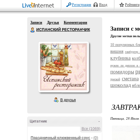
Регистрация
Вход
Рейтинги
Записи
Друзья
Комментарии
Записи с м
ИСПАНСКИЙ РЕСТОРАНЧИК
Другие метки поль
10 популярных бл
вишня
гамбургер 
клубника
кол
нужен ли диплом в 
р
помидоры
сметана
треской
шоколад
ябл
В друзья
ЗАВТРА
Пятница, 28 Июля 
Цитатник
-
Все (1069)
Праздничный клюквенный соус
-
(0)