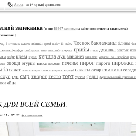
Авось
из (+ сутки) дневников
еткой запеканка
(и еще
86867 записям
на сайте сопоставлена такая метка)
зователя ↓
баклажаны
Чеснок
блины
юд.
azimuth sport
6 мужских салатов
malov & malov
бол
грибы
духовка
завтрак
исп
- король фастфуда
гамбургеры
говядина по-бургундски
гриль
курица
крем
лук
майонез
баса
кофе
кулич
миш-маш
морковь по - корейски
морк
пирог
пирожки
овощи
печенье
пироги
огурцы
пасха
суде
пельмени
ыба
свинина
салат
салаты
селед
сахар
салат «цезарь»
салат «цезарь» с курицей
сыр
торт
творог
тесто
соус
фарш
суп
треска
фаршированный грибами к
яйца
оки
К ДЛЯ ВСЕЙ СЕМЬИ.
2023 г. 08:08
+ в цитатник