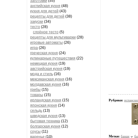
заготовки
(55)
английская кухня
(48)
кухня для детей
(43)
рецепты для детей
(38)
закуски
(34)
тесто
(28)
слоёное тесто
(5)
рецепты для мультиварки
(28)
игровые автоматы
(26)
игра
(26)
греческая кухня
(24)
кулинарные путешествия
(22)
немецкая кухня
(19)
австрийская кухня
(19)
мода и стиль
(16)
мексиканская кухня
(16)
молдавская кухня
(16)
грибы
(15)
товары
(15)
ирландская кухня
(15)
Рубрики:
испански
японская кухня
(14)
сельдь
(13)
шведская кухня
(13)
бытовая техника
(12)
болгарская кухня
(12)
соусы
(11)
Метки:
банан
ба
варенье
(10)