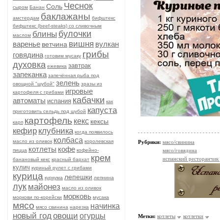
Чеснок
Соль
сыром
Банан
баклажаны
амстердам
бифштекс
бифштекс (beef-stеаks) со сливочным
булочки
блины
маслом
вишня
варенье
вулкан
ветчина
грибы
говядина
готовим мусаку
духовка
завтрак
ежевика
запеканка
запечённая рыба под
зелень
овощной "шубой"
зразы из
игровые
картофеля с грибами
кабачки
автоматы
испания
как
капуста
приготовить сельдь под шубой
картофель
кекс
кексы
карп
кефир
клубника
когда появилось
колбаса
масло из оливок
королевская
Рубрики:
мясо/свинина
котлеты
кофе
пицца
кофейно-
мясо/говядина
крем
испанский ресторанчик
банановый кекс
красный бархат
кулич
куриный рулет с грибами
курица
лепешки
куркума
лепнина
лук
майонез
масло из оливок
морковь
моркови по-корейски
мусака
мясо
начинка
мясо свинина
нарезка
новый год
овощи
огурцы
Метки:
котлеты
котлетки