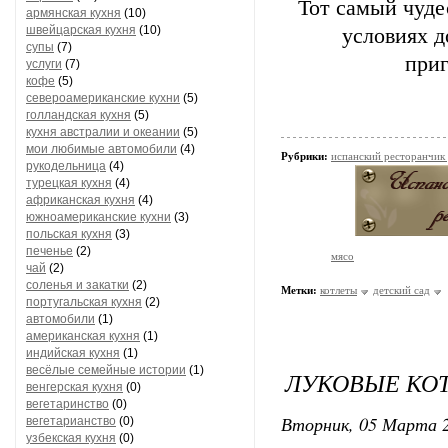
Тот самый чуде
армянская кухня
(10)
швейцарская кухня
(10)
условиях д
супы
(7)
приг
услуги
(7)
кофе
(5)
североамериканские кухни
(5)
голландская кухня
(5)
кухня австралии и океании
(5)
мои любимые автомобили
(4)
Рубрики:
испанский ресторанчик
рукодельница
(4)
турецкая кухня
(4)
африканская кухня
(4)
южноамериканские кухни
(3)
польская кухня
(3)
печенье
(2)
мясо
чай
(2)
соленья и закатки
(2)
Метки:
котлеты
детский сад
португальская кухня
(2)
автомобили
(1)
американская кухня
(1)
индийская кухня
(1)
весёлые семейные истории
(1)
ЛУКОВЫЕ КО
венгерская кухня
(0)
вегетаринство
(0)
Вторник, 05 Марта 2
вегетарианство
(0)
узбекская кухня
(0)