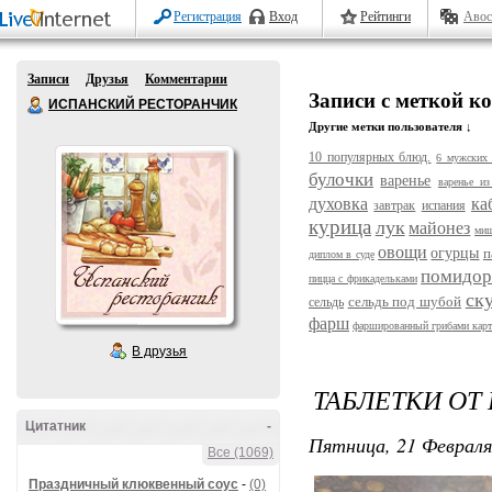
Регистрация
Вход
Рейтинги
Авос
Записи
Друзья
Комментарии
Записи с меткой к
ИСПАНСКИЙ РЕСТОРАНЧИК
Другие метки пользователя ↓
10 популярных блюд.
6 мужских 
булочки
варенье
варенье из
духовка
ка
завтрак
испания
курица
лук
майонез
ми
овощи
огурцы
п
диплом в суде
помидо
пицца с фрикадельками
ск
сельдь под шубой
сельдь
фарш
фаршированный грибами кар
В друзья
ТАБЛЕТКИ ОТ
Цитатник
-
Пятница, 21 Февраля
Все (1069)
Праздничный клюквенный соус
-
(0)