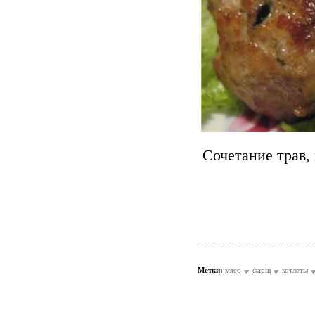
Сочетание трав,
Метки:
мясо
фарш
котлеты