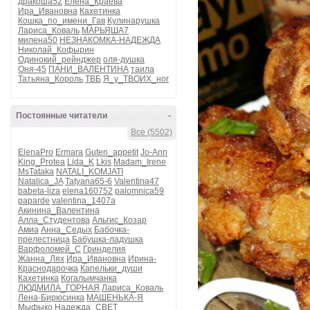
дракоша52
Елена_Краева
Ира_Ивановна
Кахетинка
Кошка_по_имени_Гав
Кулинарушка
Лариса_Коваль
МАРЬЯША7
милена50
НЕЗНАКОМКА-НАДЕЖДА
Николай_Кофырин
Одинокий_рейнджер
оля-душка
Оня-45
ПАНИ_ВАЛЕНТИНА
таила
Татьяна_Король
ТВБ
Я_у_ТВОИХ_ног
Постоянные читатели
-
Все (5502)
ElenaPro
Ermara
Guten_appetit
Jo-Ann
King_Protea
Lida_K
Lkis
Madam_Irene
MsTataka
NATALI_KOMJATI
Natalica_JA
Tatyana65-6
Valentina47
babeta-liza
elena160752
palomnica59
paparde
valentina_1407a
Акинина_Валентина
Алла_Студентова
Альгис_Козар
Амиа
Анна_Седых
Бабочка-
прелестница
Бабушка-ладушка
Варфоломей_С
Гринделия
Жанна_Лях
Ира_Ивановна
Ирина-
Краснодарочка
Капельки_души
Кахетинка
Когалымчанка
ЛЮДМИЛА_ГОРНАЯ
Лариса_Коваль
Лена-Бирюсинка
МАШЕНЬКА-Я
Мыфыко
Надежда_СВЕТ