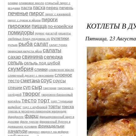
оливки
оливковое масло
открытый пирог с
пасха
паста
перец
печень
ягодами
пирог
печенье
пирог с ежевикой
пироги
пирог с луком и яйцом
КОТЛЕТЫ В Д
пирожки
пицца
по-корейски
помидоры
пудинг
рататуй
рецепты
Пятница, 23 Августа
рулетики
любимых блюд людовика xiv
рыба
салат
рулька
салат тунец
салаты
пекинская капуста яйца
свинина
селедка
сахар
сельдь
сельдь под шубой
скумбрия
сливки
сливочное масло
слоеное
сливочный десерт с персиками
соус
сметана
тесто
соусы
сыр
суп
специи
тартинки
тартинки с
творог
селёдкой
творожно-банановый
тесто
торт
коктейль
торт "турецкая
торты
треска
кофейня"
торт с клубникой
треска в чесночно-лимонном маринаде
фарш
фарфалле
фаршированный карп в
духовке
филе трески
фирменный бургер в
фрикадельки
домашних условиях
хачапури
хворост
хворост на кефире