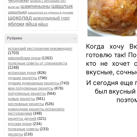
чебуреки
чизкейк с персиками без
шашлык
шампиньоны
выпечки
шашлыки
шашлычок из курицы в духовке
шоколад
шоколадный торт
яблоки
яйца
яйцо
Рубрики
-
Когда хочу В
испанский ресторанчик рекомендует
(1703)
готовлю так! По
европейские кухни
(1262)
кто не хочет 
полезные советы от специалиста
(1248)
вкусные, сочны
испанская кухня
(826)
лучшие рецепты
(796)
И сегодня еще п
лучшие кулинарные рецепты
(743)
мои популярные рецепты
(676)
был вкусный
популярные рецепты
(564)
поэто
новые рецепты
(561)
несложные рецепты
(526)
новогодние рецепты испанского
ресторанчика
(348)
рецепты друзей
(321)
русская кухня
(234)
полезные советы
(233)
десерты
(216)