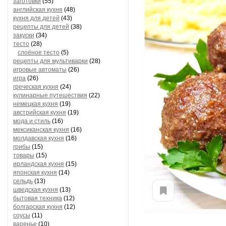
заготовки
(55)
английская кухня
(48)
кухня для детей
(43)
рецепты для детей
(38)
закуски
(34)
тесто
(28)
слоёное тесто
(5)
рецепты для мультиварки
(28)
игровые автоматы
(26)
игра
(26)
греческая кухня
(24)
кулинарные путешествия
(22)
немецкая кухня
(19)
австрийская кухня
(19)
мода и стиль
(16)
мексиканская кухня
(16)
молдавская кухня
(16)
грибы
(15)
товары
(15)
ирландская кухня
(15)
японская кухня
(14)
сельдь
(13)
шведская кухня
(13)
бытовая техника
(12)
болгарская кухня
(12)
соусы
(11)
варенье
(10)