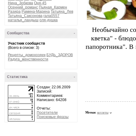
Нина_Зобкова
Оня-45
Осенний_романс
Пьяная_Кармен
Разира
Рамина-Марина
Татьяна_Лев
Татьяна_Саксонова
гала0557
наталья_ландыш
оля-душка
Необычайно со
Сообщества
-
кветка" - блюд
Участник сообществ
папоротника". В 
(Всего в списке: 3)
Рецепты_домохозяек
БУДЬ_ЗДОРОВ
Радуга_женственности
Статистика
-
Создан: 22.06.2009
Записей:
Комментариев:
Написано: 64208
Отчеты:
Посетители
Метки:
котлеты
Поисковые фразы