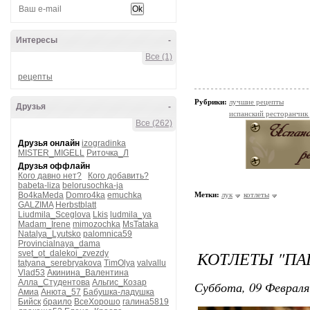
Интересы
-
Все (1)
рецепты
Рубрики:
лучшие рецепты
Друзья
-
испанский ресторанчик
Все (262)
Друзья онлайн
izogradinka
MISTER_MIGELL
Риточка_Л
Друзья оффлайн
Кого давно нет?
Кого добавить?
babeta-liza
belorusochka-ja
Bo4kaMeda
Domro4ka
emuchka
Метки:
лук
котлеты
GALZIMA
Herbstblatt
Liudmila_Sceglova
Lkis
ludmila_ya
Madam_Irene
mimozochka
MsTataka
Natalya_Lyutsko
palomnica59
Provincialnaya_dama
КОТЛЕТЫ "ПА
svet_ot_dalekoi_zvezdy
tatyana_serebryakova
TimOlya
valvallu
Vlad53
Акинина_Валентина
Алла_Студентова
Альгис_Козар
Суббота, 09 Февраля
Амиа
Анюта_57
Бабушка-ладушка
Бийск
браило
ВсеХорошо
галина5819