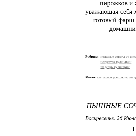
пирожков и 
уважающая себя х
готовый фарш 
домашним
Рубрики:
полезные советы от спе
искусство кулинарии
шедевры кулинарии
Метки:
секреты вкусного фарша
ПЫШНЫЕ СОЧ
Воскресенье, 26 Июля
П