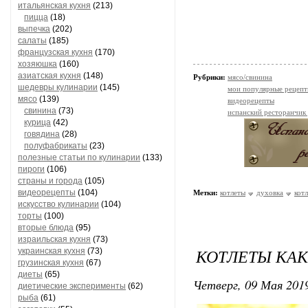
итальянская кухня
(213)
пицца
(18)
выпечка
(202)
салаты
(185)
французская кухня
(170)
хозяюшка
(160)
азиатская кухня
(148)
Рубрики:
мясо/свинина
шедевры кулинарии
(145)
мои популярные рецеп
мясо
(139)
видеорецепты
свинина
(73)
испанский ресторанчик
курица
(42)
говядина
(28)
полуфабрикаты
(23)
полезные статьи по кулинарии
(133)
пироги
(106)
страны и города
(105)
видеорецепты
(104)
Метки:
котлеты
духовка
кот
искусство кулинарии
(104)
торты
(100)
вторые блюда
(95)
израильская кухня
(73)
КОТЛЕТЫ КАК
украинская кухня
(73)
грузинская кухня
(67)
диеты
(65)
Четверг, 09 Мая 2019
диетические эксперименты
(62)
рыба
(61)