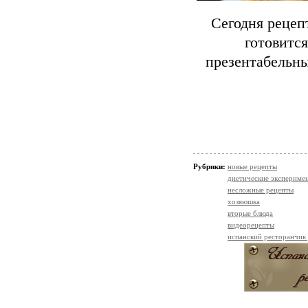
Сегодня рецеп
готовитс
презентабельны
Рубрики:
новые рецепты
диетические экспериме
несложные рецепты
хозяюшка
вторые блюда
видеорецепты
испанский ресторанчик