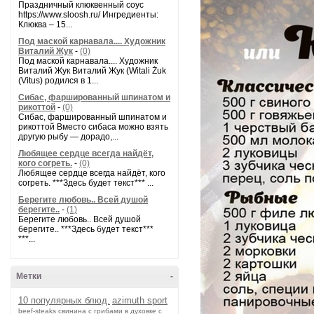
Праздничный клюквенный соус
https://www.sloosh.ru/ Ингредиенты:
Клюква – 15...
Под маской карнавала.... Художник
Виталий Жук
-
(0)
Под маской карнавала.... Художник
Виталий Жук Виталий Жук (Witali Żuk
(Vitus) родился в 1...
Сибас, фаршированный шпинатом и
рикоттой
-
(0)
Сибас, фаршированный шпинатом и
рикоттой Вместо сибаса можно взять
другую рыбу — дорадо,...
Любящее сердце всегда найдёт,
кого согреть.
-
(0)
Любящее сердце всегда найдёт, кого
согреть. ***Здесь будет текст*** ...
Берегите любовь.. Всей душой
берегите..
-
(1)
Берегите любовь.. Всей душой
берегите.. ***Здесь будет текст***
***...
Метки
-
10 популярных блюд.
azimuth sport
beef-stеаks
cвинина с грибами в духовке с