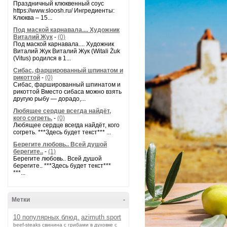
Праздничный клюквенный соус
https://www.sloosh.ru/ Ингредиенты:
Клюква – 15...
Под маской карнавала.... Художник
Виталий Жук
-
(0)
Под маской карнавала.... Художник
Виталий Жук Виталий Жук (Witali Żuk
(Vitus) родился в 1...
Сибас, фаршированный шпинатом и
рикоттой
-
(0)
Сибас, фаршированный шпинатом и
рикоттой Вместо сибаса можно взять
другую рыбу — дорадо,...
Любящее сердце всегда найдёт,
кого согреть.
-
(0)
Любящее сердце всегда найдёт, кого
согреть. ***Здесь будет текст*** ...
Берегите любовь.. Всей душой
берегите..
-
(1)
Берегите любовь.. Всей душой
берегите.. ***Здесь будет текст***
***...
Метки
-
10 популярных блюд.
azimuth sport
beef-stеаks
cвинина с грибами в духовке с