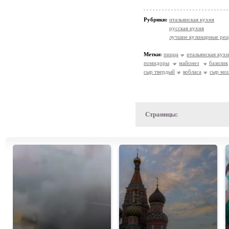
Рубрики:
итальянская кухня
русская кухня
лучшие кулинарные рец
Метки:
пицца
итальянская кухн
помидоры
майонез
базилик
сыр твердый
кобласа
сыр мо
Страницы: