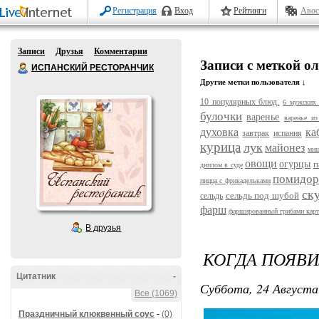
Регистрация
Вход
Рейтинги
Авос
Записи
Друзья
Комментарии
Записи с меткой о
ИСПАНСКИЙ РЕСТОРАНЧИК
Другие метки пользователя ↓
10 популярных блюд.
6 мужских 
булочки
варенье
варенье из
духовка
ка
завтрак
испания
курица
лук
майонез
ми
овощи
огурцы
п
диплом в суде
помидо
пицца с фрикадельками
ск
сельдь под шубой
сельдь
фарш
фаршированный грибами кар
В друзья
КОГДА ПОЯВИ
Цитатник
-
Суббота, 24 Августа
Все (1069)
Праздничный клюквенный соус
-
(0)