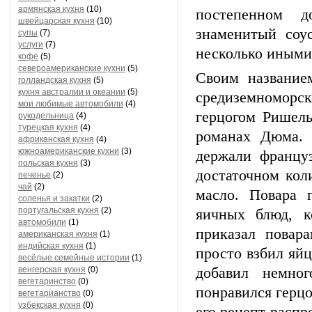
армянская кухня
(10)
постепенном д
швейцарская кухня
(10)
знаменитый соус
супы
(7)
услуги
(7)
несколько иными
кофе
(5)
североамериканские кухни
(5)
Своим название
голландская кухня
(5)
кухня австралии и океании
(5)
средиземноморс
мои любимые автомобили
(4)
герцогом Ришель
рукодельница
(4)
турецкая кухня
(4)
романах Дюма. 
африканская кухня
(4)
южноамериканские кухни
(3)
держали француз
польская кухня
(3)
достаточном кол
печенье
(2)
чай
(2)
масло. Повара 
соленья и закатки
(2)
португальская кухня
(2)
яичных блюд, к
автомобили
(1)
приказал повар
американская кухня
(1)
индийская кухня
(1)
просто взбил яй
весёлые семейные истории
(1)
венгерская кухня
(0)
добавил немно
вегетаринство
(0)
понравился герцо
вегетарианство
(0)
узбекская кухня
(0)