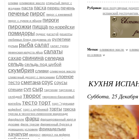
оливки
оливковое масло
открытый пирог с
пасха
паста
перец
печень
Рубрики:
мои популярные рецеп
ягодами
пирог
печенье
испанский ресторанчик
пирог с ежевикой
пироги
пирог с луком и яйцом
пирожки
пицца
по-корейски
помидоры
пудинг
рататуй
рецепты
рулетики
любимых блюд людовика xiv
рыба
салат
рулька
салат тунец
Метки:
оливковое масло
оливк
салаты
пекинская капуста яйца
из оливок
свинина
селедка
сахар
сельдь
сельдь под шубой
скумбрия
сливки
сливочное масло
слоеное
сливочный десерт с персиками
КУХНЯ ИСПА
соус
сметана
тесто
соусы
сыр
суп
специи
тартинки
тартинки с
Суббота, 25 Декабря 
творог
селёдкой
творожно-банановый
тесто
торт
коктейль
торт "турецкая
торты
треска
кофейня"
торт с клубникой
треска в чесночно-лимонном маринаде
фарш
фарфалле
фаршированный карп в
духовке
филе трески
фирменный бургер в
фрикадельки
домашних условиях
хачапури
хворост
хворост на кефире