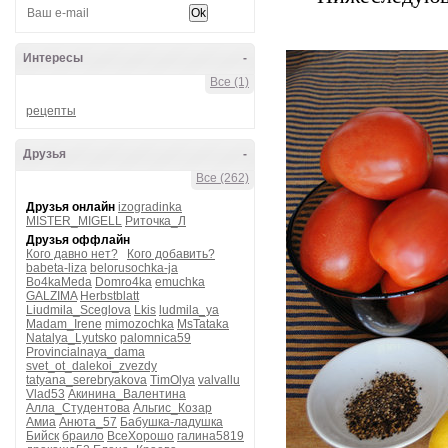
Интересы
-
Все (1)
рецепты
Друзья
-
Все (262)
Друзья онлайн
izogradinka
MISTER_MIGELL
Риточка_Л
Друзья оффлайн
Кого давно нет?
Кого добавить?
babeta-liza
belorusochka-ja
Bo4kaMeda
Domro4ka
emuchka
GALZIMA
Herbstblatt
Liudmila_Sceglova
Lkis
ludmila_ya
Madam_Irene
mimozochka
MsTataka
Natalya_Lyutsko
palomnica59
Provincialnaya_dama
svet_ot_dalekoi_zvezdy
tatyana_serebryakova
TimOlya
valvallu
Vlad53
Акинина_Валентина
Алла_Студентова
Альгис_Козар
Амиа
Анюта_57
Бабушка-ладушка
Бийск
браило
ВсеХорошо
галина5819