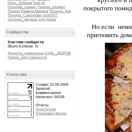
круглого и 
Нина_Зобкова
Оня-45
покрытого помид
Осенний_романс
Пьяная_Кармен
Разира
Рамина-Марина
Татьяна_Лев
Татьяна_Саксонова
гала0557
наталья_ландыш
оля-душка
Но если немн
Сообщества
-
пригоовить дом
Участник сообществ
(Всего в списке: 3)
Рецепты_домохозяек
БУДЬ_ЗДОРОВ
Радуга_женственности
Статистика
-
Создан: 22.06.2009
Записей:
Комментариев:
Написано: 64208
Отчеты:
Посетители
Поисковые фразы