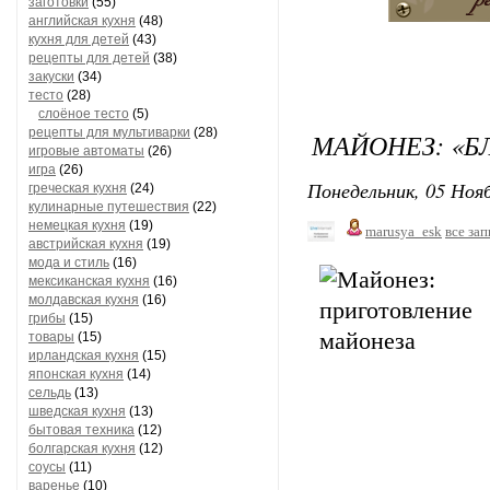
заготовки
(55)
английская кухня
(48)
кухня для детей
(43)
рецепты для детей
(38)
закуски
(34)
тесто
(28)
слоёное тесто
(5)
рецепты для мультиварки
(28)
МАЙОНЕЗ: «Б
игровые автоматы
(26)
игра
(26)
Понедельник, 05 Нояб
греческая кухня
(24)
кулинарные путешествия
(22)
немецкая кухня
(19)
marusya_esk
все за
австрийская кухня
(19)
мода и стиль
(16)
мексиканская кухня
(16)
молдавская кухня
(16)
грибы
(15)
товары
(15)
ирландская кухня
(15)
японская кухня
(14)
сельдь
(13)
шведская кухня
(13)
бытовая техника
(12)
болгарская кухня
(12)
соусы
(11)
варенье
(10)