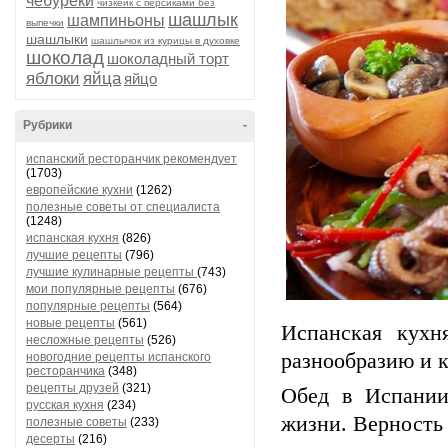
чебуреки
чизкейк с персиками без
шашлык
шампиньоны
выпечки
шашлыки
шашлычок из курицы в духовке
шоколад
шоколадный торт
яблоки
яйца
яйцо
Рубрики
-
испанский ресторанчик рекомендует
(1703)
европейские кухни
(1262)
полезные советы от специалиста
(1248)
испанская кухня
(826)
лучшие рецепты
(796)
лучшие кулинарные рецепты
(743)
мои популярные рецепты
(676)
популярные рецепты
(564)
новые рецепты
(561)
Испанская кух
несложные рецепты
(526)
разнообразию и к
новогодние рецепты испанского
ресторанчика
(348)
рецепты друзей
(321)
Обед в Испании
русская кухня
(234)
жизни. Верность 
полезные советы
(233)
десерты
(216)