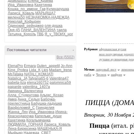
дракоша52
Елена_Краева
Ира_Ивановна
Кахетинка
Кошка_по_имени_Гав
Кулинарушка
Лариса_Коваль
МАРЬЯША7
милена50
НЕЗНАКОМКА-НАДЕЖДА
Николай_Кофырин
Одинокий_рейнджер
оля-душка
Оня-45
ПАНИ_ВАЛЕНТИНА
таила
Татьяна_Король
ТВБ
Я_у_ТВОИХ_ног
Рубрики:
африканская кухня
Постоянные читатели
-
мои популярные рецеп
Все (5502)
лучшие кулинарные рец
ElenaPro
Ermara
Guten_appetit
Jo-Ann
Метки:
лавровый лист
лимонны
King_Protea
Lida_K
Lkis
Madam_Irene
MsTataka
NATALI_KOMJATI
рыба
Чеснок
шафран
Natalica_JA
Tatyana65-6
Valentina47
babeta-liza
elena160752
palomnica59
paparde
valentina_1407a
Акинина_Валентина
Алла_Студентова
Альгис_Козар
Амиа
Анна_Седых
Бабочка-
ПИЦЦА (ДОМ
прелестница
Бабушка-ладушка
Варфоломей_С
Гринделия
Жанна_Лях
Ира_Ивановна
Ирина-
Вторник, 30 Ноября 2
Краснодарочка
Капельки_души
Кахетинка
Когалымчанка
Пицца
(итал. p
ЛЮДМИЛА_ГОРНАЯ
Лариса_Коваль
Лена-Бирюсинка
МАШЕНЬКА-Я
Мыфыко
Надежда_СВЕТ