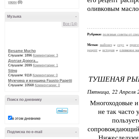
его рецепт распр
ужин
(0)
оливковым масло
Музыка
-
Все (14)
Рубрики:
полезные советы от спе
Метки:
майонез
соус
приго
рецепт
история
оливковое м
Besame Mucho
Слушали: 1896
Комментарии: 3
Долгая Дорога...
Слушали: 2699
Комментарии: 1
Sting
Слушали: 9118
Комментарии: 0
ТУШЕНАЯ РЫ
Мужчина и женщина Fausto Papetti
Слушали: 10568
Комментарии: 0
Пятница, 22 Апреля 2
Поиск по дневнику
-
Многоходовые и
не так часто
в этом дневнике
пользует
сопровождающий 
Подписка по e-mail
-
Нижеследующи