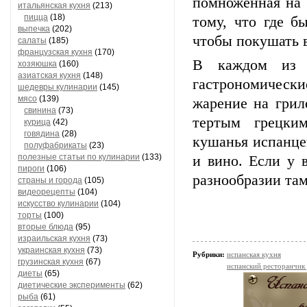
помноженная на 
итальянская кухня
(213)
пицца
(18)
тому, что где б
выпечка
(202)
чтобы покушать 
салаты
(185)
французская кухня
(170)
В каждом из р
хозяюшка
(160)
азиатская кухня
(148)
гастрономическ
шедевры кулинарии
(145)
мясо
(139)
жарение на грил
свинина
(73)
тертым грецки
курица
(42)
говядина
(28)
кушанья испанцев
полуфабрикаты
(23)
полезные статьи по кулинарии
(133)
и вино. Если у 
пироги
(106)
разнообразии та
страны и города
(105)
видеорецепты
(104)
искусство кулинарии
(104)
торты
(100)
вторые блюда
(95)
израильская кухня
(73)
украинская кухня
(73)
Рубрики:
испанская кухня
грузинская кухня
(67)
испанский ресторанчик
диеты
(65)
диетические эксперименты
(62)
рыба
(61)