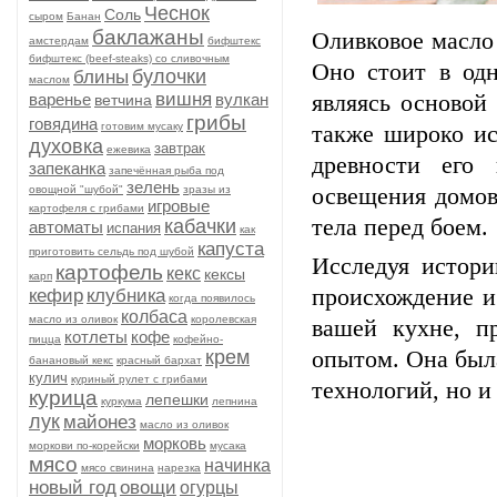
Чеснок
Соль
сыром
Банан
баклажаны
Оливковое масло
амстердам
бифштекс
бифштекс (beef-stеаks) со сливочным
Оно стоит в од
булочки
блины
маслом
вишня
варенье
вулкан
являясь основой
ветчина
грибы
говядина
готовим мусаку
также широко ис
духовка
завтрак
ежевика
древности его 
запеканка
запечённая рыба под
зелень
овощной "шубой"
зразы из
освещения домов
игровые
картофеля с грибами
тела перед боем.
кабачки
автоматы
испания
как
капуста
приготовить сельдь под шубой
Исследуя истор
картофель
кекс
кексы
карп
происхождение и
кефир
клубника
когда появилось
колбаса
масло из оливок
королевская
вашей кухне, п
котлеты
кофе
пицца
кофейно-
крем
опытом. Она была
банановый кекс
красный бархат
кулич
куриный рулет с грибами
технологий, но и
курица
лепешки
куркума
лепнина
лук
майонез
масло из оливок
морковь
моркови по-корейски
мусака
мясо
начинка
мясо свинина
нарезка
новый год
овощи
огурцы