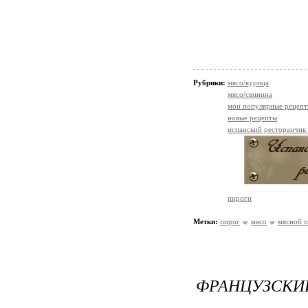
Рубрики:
мясо/курица
мясо/свинина
мои популярные рецеп
новые рецепты
испанский ресторанчик
пироги
Метки:
пирог
мясо
мясной 
ФРАНЦУЗСКИ