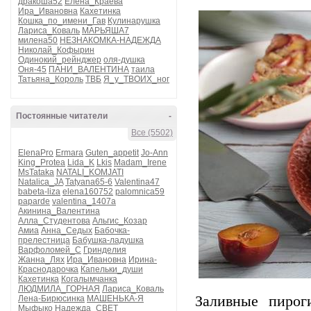
дракоша52
Елена_Краева
Ира_Ивановна
Кахетинка
Кошка_по_имени_Гав
Кулинарушка
Лариса_Коваль
МАРЬЯША7
милена50
НЕЗНАКОМКА-НАДЕЖДА
Николай_Кофырин
Одинокий_рейнджер
оля-душка
Оня-45
ПАНИ_ВАЛЕНТИНА
таила
Татьяна_Король
ТВБ
Я_у_ТВОИХ_ног
Постоянные читатели
-
Все (5502)
ElenaPro
Ermara
Guten_appetit
Jo-Ann
King_Protea
Lida_K
Lkis
Madam_Irene
MsTataka
NATALI_KOMJATI
Natalica_JA
Tatyana65-6
Valentina47
babeta-liza
elena160752
palomnica59
paparde
valentina_1407a
Акинина_Валентина
Алла_Студентова
Альгис_Козар
Амиа
Анна_Седых
Бабочка-
прелестница
Бабушка-ладушка
Варфоломей_С
Гринделия
Жанна_Лях
Ира_Ивановна
Ирина-
Краснодарочка
Капельки_души
Кахетинка
Когалымчанка
ЛЮДМИЛА_ГОРНАЯ
Лариса_Коваль
Заливные пироги
Лена-Бирюсинка
МАШЕНЬКА-Я
Мыфыко
Надежда_СВЕТ