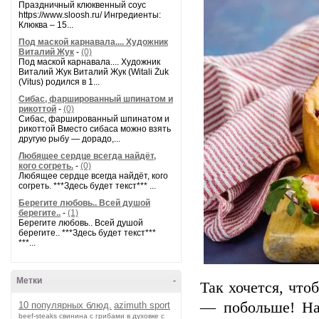
Праздничный клюквенный соус
https://www.sloosh.ru/ Ингредиенты:
Клюква – 15...
Под маской карнавала.... Художник
Виталий Жук
-
(0)
Под маской карнавала.... Художник
Виталий Жук Виталий Жук (Witali Żuk
(Vitus) родился в 1...
Сибас, фаршированный шпинатом и
рикоттой
-
(0)
Сибас, фаршированный шпинатом и
рикоттой Вместо сибаса можно взять
другую рыбу — дорадо,...
Любящее сердце всегда найдёт,
кого согреть.
-
(0)
Любящее сердце всегда найдёт, кого
согреть. ***Здесь будет текст*** ...
Берегите любовь.. Всей душой
берегите..
-
(1)
Берегите любовь.. Всей душой
берегите.. ***Здесь будет текст***
***...
Метки
-
Так хочется, что
— побольше! На
10 популярных блюд.
azimuth sport
beef-stеаks
cвинина с грибами в духовке с