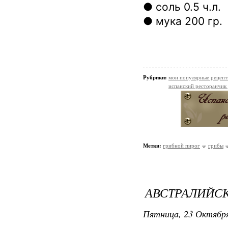
● соль 0.5 ч.л.
● мука 200 гр.
Рубрики:
мои популярные рецеп
испанский ресторанчик
Метки:
грибной пирог
грибы
АВСТРАЛИЙС
Пятница, 23 Октября