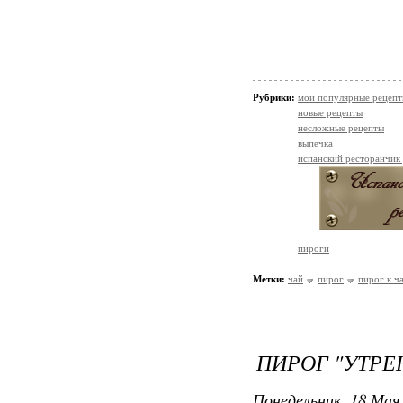
Рубрики:
мои популярные рецеп
новые рецепты
несложные рецепты
выпечка
испанский ресторанчик
пироги
Метки:
чай
пирог
пирог к ч
ПИРОГ "УТРЕ
Понедельник, 18 Мая 