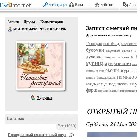
Регистрация
Вход
Рейтинги
Авос
Записи
Друзья
Комментарии
Записи с меткой п
ИСПАНСКИЙ РЕСТОРАНЧИК
Другие метки пользователя ↓
10 популярных блюд.
6 мужских 
булочки
варенье
варенье из
духовка
ка
завтрак
испания
курица
лук
майонез
ми
овощи
огурцы
п
диплом в суде
помидо
пицца с фрикадельками
ск
сельдь под шубой
сельдь
фарш
фаршированный грибами кар
В друзья
ОТКРЫТЫЙ П
Цитатник
-
Суббота, 24 Мая 202
Все (1069)
Праздничный клюквенный соус
-
(0)