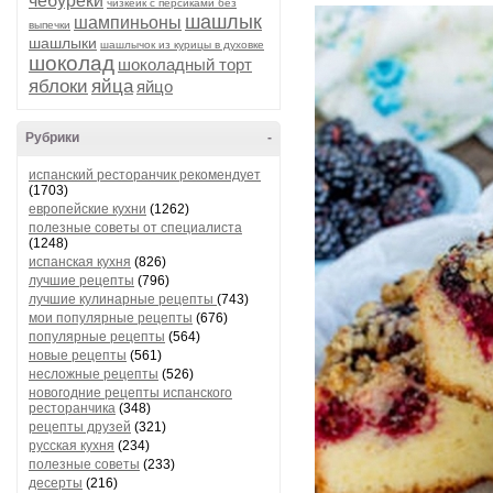
чебуреки
чизкейк с персиками без
шашлык
шампиньоны
выпечки
шашлыки
шашлычок из курицы в духовке
шоколад
шоколадный торт
яблоки
яйца
яйцо
Рубрики
-
испанский ресторанчик рекомендует
(1703)
европейские кухни
(1262)
полезные советы от специалиста
(1248)
испанская кухня
(826)
лучшие рецепты
(796)
лучшие кулинарные рецепты
(743)
мои популярные рецепты
(676)
популярные рецепты
(564)
новые рецепты
(561)
несложные рецепты
(526)
новогодние рецепты испанского
ресторанчика
(348)
рецепты друзей
(321)
русская кухня
(234)
полезные советы
(233)
десерты
(216)