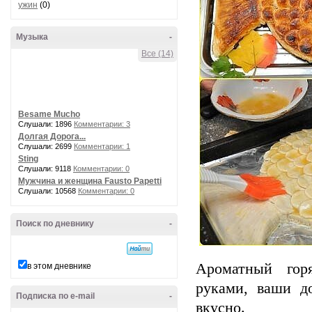
ужин
(0)
Музыка
-
Все (14)
Besame Mucho
Слушали: 1896
Комментарии: 3
Долгая Дорога...
Слушали: 2699
Комментарии: 1
Sting
Слушали: 9118
Комментарии: 0
Мужчина и женщина Fausto Papetti
Слушали: 10568
Комментарии: 0
Поиск по дневнику
-
Aроматный гор
в этом дневнике
руками, ваши д
Подписка по e-mail
-
вкусно.