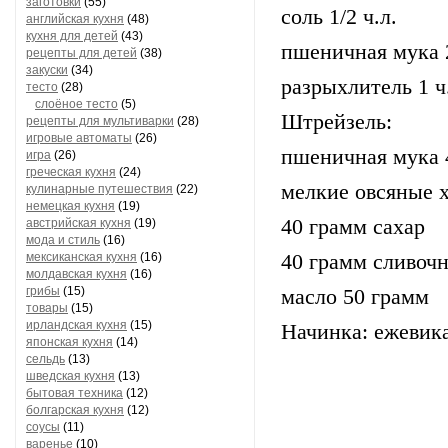
заготовки
(55)
соль 1/2 ч.л.
английская кухня
(48)
кухня для детей
(43)
пшеничная мука 
рецепты для детей
(38)
закуски
(34)
разрыхлитель 1 ч
тесто
(28)
слоёное тесто
(5)
Штрейзель:
рецепты для мультиварки
(28)
игровые автоматы
(26)
пшеничная мука 
игра
(26)
греческая кухня
(24)
мелкие овсяные х
кулинарные путешествия
(22)
немецкая кухня
(19)
40 грамм сахар
австрийская кухня
(19)
мода и стиль
(16)
мексиканская кухня
(16)
40 грамм сливоч
молдавская кухня
(16)
грибы
(15)
масло 50 грамм
товары
(15)
ирландская кухня
(15)
Начинка: ежевика
японская кухня
(14)
сельдь
(13)
шведская кухня
(13)
бытовая техника
(12)
болгарская кухня
(12)
соусы
(11)
варенье
(10)