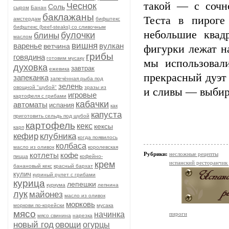
такой — с сочн
Чеснок
Соль
сыром
Банан
баклажаны
Теста в пироге
амстердам
бифштекс
бифштекс (beef-stеаks) со сливочным
небольшие квад
булочки
блины
маслом
вишня
варенье
вулкан
ветчина
фигурки лежат н
грибы
говядина
готовим мусаку
мы использовал
духовка
завтрак
ежевика
прекрасный дуэт
запеканка
запечённая рыба под
зелень
овощной "шубой"
зразы из
и сливы — выбира
игровые
картофеля с грибами
кабачки
автоматы
испания
как
капуста
приготовить сельдь под шубой
картофель
кекс
кексы
карп
кефир
клубника
когда появилось
колбаса
масло из оливок
королевская
котлеты
кофе
Рубрики:
несложные рецепты
пицца
кофейно-
крем
испанский ресторанчик
банановый кекс
красный бархат
кулич
куриный рулет с грибами
курица
лепешки
куркума
лепнина
лук
майонез
масло из оливок
морковь
моркови по-корейски
мусака
мясо
начинка
пироги
мясо свинина
нарезка
новый год
овощи
огурцы