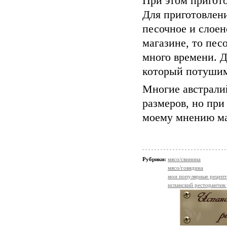
При этом пригот
Для приготовлени
песочное и слоен
магазине, то пес
много времени. 
который потушим
Многие австрали
размеров, но пр
моему мнению ма
Рубрики:
мясо/свинина
мясо/говядина
мои популярные рецеп
испанский ресторанчик