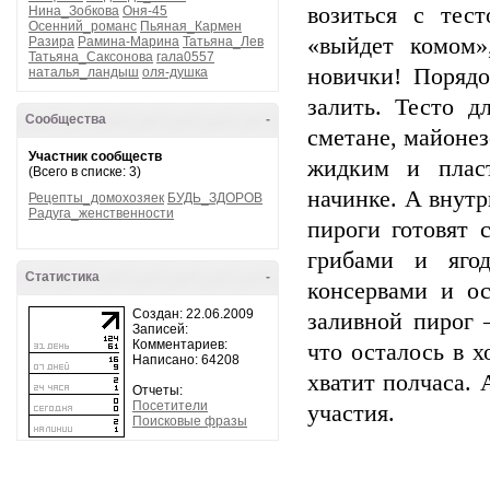
возиться с тес
Нина_Зобкова
Оня-45
Осенний_романс
Пьяная_Кармен
«выйдет комом»
Разира
Рамина-Марина
Татьяна_Лев
Татьяна_Саксонова
гала0557
новички! Порядо
наталья_ландыш
оля-душка
залить. Тесто д
Сообщества
-
сметане, майонез
Участник сообществ
жидким и пласт
(Всего в списке: 3)
начинке. А внутр
Рецепты_домохозяек
БУДЬ_ЗДОРОВ
Радуга_женственности
пироги готовят 
грибами и яго
Статистика
-
консервами и ос
Создан: 22.06.2009
заливной пирог 
Записей:
Комментариев:
что осталось в х
Написано: 64208
хватит полчаса. 
Отчеты:
Посетители
участия.
Поисковые фразы