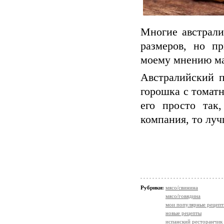
Многие австрали
размеров, но п
моему мнению ма
Австралийский п
горошка с томат
его просто так
компания, то луч
Рубрики:
мясо/свинина
мясо/говядина
мои популярные рецеп
новые рецепты
испанский ресторанчик