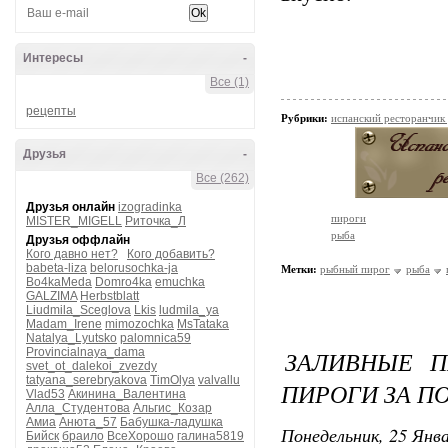
Интересы
-
Все (1)
рецепты
Рубрики:
испанский ресторанчик
Друзья
-
Все (262)
Друзья онлайн
izogradinka
пироги
MISTER_MIGELL
Риточка_Л
рыба
Друзья оффлайн
Кого давно нет?
Кого добавить?
babeta-liza
belorusochka-ja
Метки:
рыбный пирог
рыба
Bo4kaMeda
Domro4ka
emuchka
GALZIMA
Herbstblatt
Liudmila_Sceglova
Lkis
ludmila_ya
Madam_Irene
mimozochka
MsTataka
Natalya_Lyutsko
palomnica59
Provincialnaya_dama
ЗАЛИВНЫЕ П
svet_ot_dalekoi_zvezdy
tatyana_serebryakova
TimOlya
valvallu
ПИРОГИ ЗА П
Vlad53
Акинина_Валентина
Алла_Студентова
Альгис_Козар
Амиа
Анюта_57
Бабушка-ладушка
Понедельник, 25 Янва
Бийск
браило
ВсеХорошо
галина5819