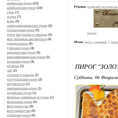
армянская кухня
(10)
Рубрики:
испанский ресторанчик
швейцарская кухня
(10)
супы
(7)
услуги
(7)
кофе
(5)
североамериканские кухни
(5)
голландская кухня
(5)
пироги
кухня австралии и океании
(5)
мои любимые автомобили
(4)
Метки:
пирог с ежевикой
ежев
рукодельница
(4)
турецкая кухня
(4)
африканская кухня
(4)
южноамериканские кухни
(3)
польская кухня
(3)
ПИРОГ "ЗОЛО
печенье
(2)
чай
(2)
соленья и закатки
(2)
Суббота, 06 Февраля
португальская кухня
(2)
автомобили
(1)
американская кухня
(1)
индийская кухня
(1)
весёлые семейные истории
(1)
венгерская кухня
(0)
вегетаринство
(0)
вегетарианство
(0)
узбекская кухня
(0)