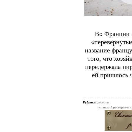
Во Франции 
«перевернутые
название француз
того, что хозяй
передержала пир
ей пришлось 
Рубрики:
десерты
испанский ресторанчик