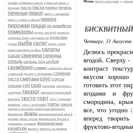
Метки:
пирог с ягодами
откры
оливки
оливковое масло
открытый пирог с
пасха
паста
перец
печень
ягодами
пирог
печенье
пирог с ежевикой
пироги
пирог с луком и яйцом
пирожки
пицца
по-корейски
БИСКВИТНЫЙ
помидоры
пудинг
рататуй
рецепты
рулетики
любимых блюд людовика xiv
Четверг, 31 Августа 
рыба
салат
рулька
салат тунец
салаты
пекинская капуста яйца
Делюсь прекрасн
свинина
селедка
сахар
ягодой. Сверху 
сельдь
сельдь под шубой
скумбрия
контраст текст
сливки
сливочное масло
слоеное
сливочный десерт с персиками
вкусом хорошо 
соус
сметана
тесто
соусы
готовить этот п
сыр
суп
специи
тартинки
тартинки с
творог
ягодами и фру
селёдкой
творожно-банановый
тесто
торт
коктейль
торт "турецкая
смородина, крыж
торты
треска
кофейня"
торт с клубникой
все, что угодно 
треска в чесночно-лимонном маринаде
фарш
фарфалле
фаршированный карп в
вперед творит
духовке
филе трески
фирменный бургер в
фрикадельки
домашних условиях
фруктово-ягодны
хачапури
хворост
хворост на кефире