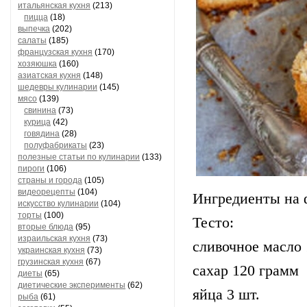
итальянская кухня
(213)
пицца
(18)
выпечка
(202)
салаты
(185)
французская кухня
(170)
хозяюшка
(160)
азиатская кухня
(148)
шедевры кулинарии
(145)
мясо
(139)
свинина
(73)
курица
(42)
говядина
(28)
полуфабрикаты
(23)
полезные статьи по кулинарии
(133)
пироги
(106)
страны и города
(105)
видеорецепты
(104)
Ингредиенты на 
искусство кулинарии
(104)
торты
(100)
Тесто:
вторые блюда
(95)
израильская кухня
(73)
сливочное масло
украинская кухня
(73)
грузинская кухня
(67)
сахар 120 грамм
диеты
(65)
диетические эксперименты
(62)
яйца 3 шт.
рыба
(61)