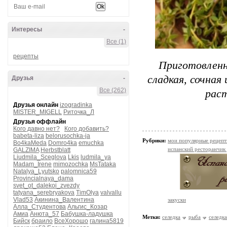
Интересы
-
Все (1)
рецепты
Приготовленн
сладкая, сочная
Друзья
-
Все (262)
раст
Друзья онлайн
izogradinka
MISTER_MIGELL
Риточка_Л
Друзья оффлайн
Кого давно нет?
Кого добавить?
babeta-liza
belorusochka-ja
Рубрики:
мои популярные рецеп
Bo4kaMeda
Domro4ka
emuchka
испанский ресторанчик
GALZIMA
Herbstblatt
Liudmila_Sceglova
Lkis
ludmila_ya
Madam_Irene
mimozochka
MsTataka
Natalya_Lyutsko
palomnica59
Provincialnaya_dama
svet_ot_dalekoi_zvezdy
tatyana_serebryakova
TimOlya
valvallu
Vlad53
Акинина_Валентина
закуски
Алла_Студентова
Альгис_Козар
Амиа
Анюта_57
Бабушка-ладушка
Метки:
селедка
рыба
селедк
Бийск
браило
ВсеХорошо
галина5819