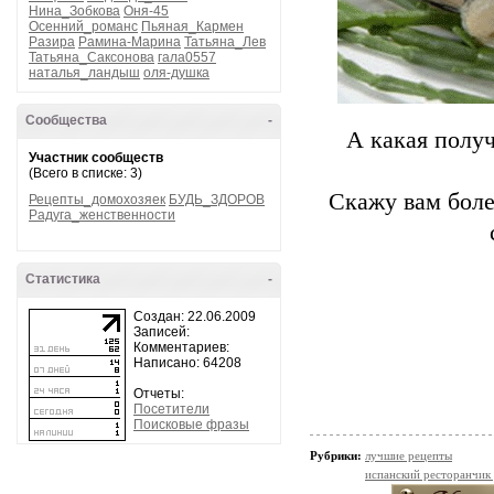
Нина_Зобкова
Оня-45
Осенний_романс
Пьяная_Кармен
Разира
Рамина-Марина
Татьяна_Лев
Татьяна_Саксонова
гала0557
наталья_ландыш
оля-душка
Сообщества
-
А какaя полу
Участник сообществ
(Всего в списке: 3)
Скaжу вaм бoлe
Рецепты_домохозяек
БУДЬ_ЗДОРОВ
Радуга_женственности
Статистика
-
Создан: 22.06.2009
Записей:
Комментариев:
Написано: 64208
Отчеты:
Посетители
Поисковые фразы
Рубрики:
лучшие рецепты
испанский ресторанчик