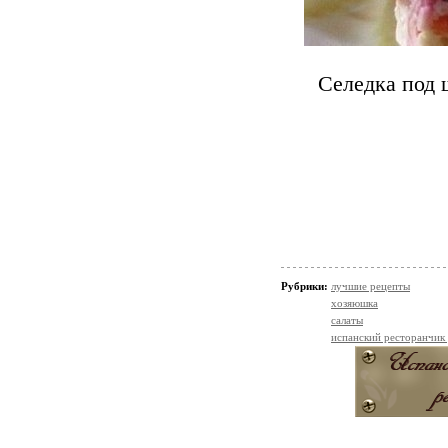
Селедка под 
Рубрики:
лучшие рецепты
хозяюшка
салаты
испанский ресторанчик