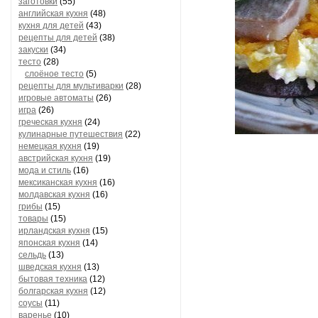
заготовки
(55)
английская кухня
(48)
кухня для детей
(43)
рецепты для детей
(38)
закуски
(34)
тесто
(28)
слоёное тесто
(5)
рецепты для мультиварки
(28)
игровые автоматы
(26)
игра
(26)
греческая кухня
(24)
кулинарные путешествия
(22)
немецкая кухня
(19)
австрийская кухня
(19)
мода и стиль
(16)
мексиканская кухня
(16)
молдавская кухня
(16)
грибы
(15)
товары
(15)
ирландская кухня
(15)
японская кухня
(14)
сельдь
(13)
шведская кухня
(13)
бытовая техника
(12)
болгарская кухня
(12)
соусы
(11)
варенье
(10)