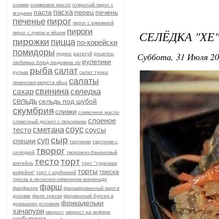
оливки
оливковое масло
открытый пирог с
пасха
паста
перец
печень
ягодами
пирог
печенье
пирог с ежевикой
пироги
СЕЛЁДКА "ХЕ
пирог с луком и яйцом
пирожки
пицца
по-корейски
помидоры
Суббота, 31 Июля 20
пудинг
рататуй
рецепты
рулетики
любимых блюд людовика xiv
рыба
салат
рулька
салат тунец
салаты
пекинская капуста яйца
свинина
селедка
сахар
сельдь
сельдь под шубой
скумбрия
сливки
сливочное масло
слоеное
сливочный десерт с персиками
соус
сметана
тесто
соусы
сыр
суп
специи
тартинки
тартинки с
творог
селёдкой
творожно-банановый
тесто
торт
коктейль
торт "турецкая
торты
треска
кофейня"
торт с клубникой
треска в чесночно-лимонном маринаде
фарш
фарфалле
фаршированный карп в
духовке
филе трески
фирменный бургер в
фрикадельки
домашних условиях
хачапури
хворост
хворост на кефире