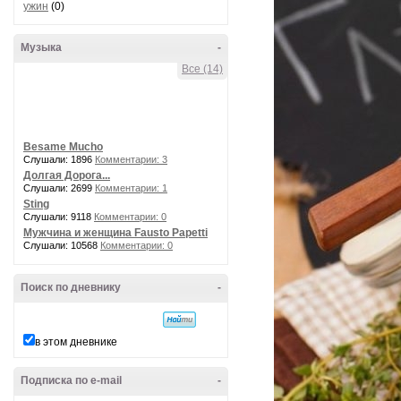
ужин
(0)
Музыка
-
Все (14)
Besame Mucho
Слушали: 1896
Комментарии: 3
Долгая Дорога...
Слушали: 2699
Комментарии: 1
Sting
Слушали: 9118
Комментарии: 0
Мужчина и женщина Fausto Papetti
Слушали: 10568
Комментарии: 0
Поиск по дневнику
-
в этом дневнике
Подписка по e-mail
-