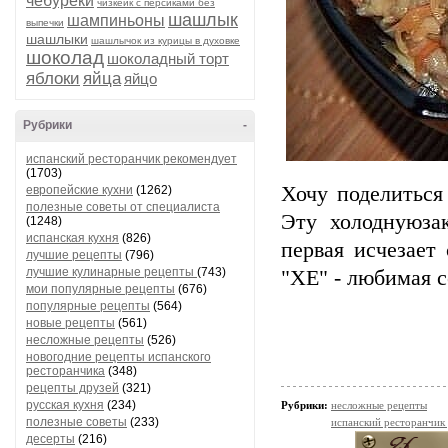
чебуреки
чизкейк с персиками без
шашлык
шампиньоны
выпечки
шашлыки
шашлычок из курицы в духовке
шоколад
шоколадный торт
яблоки
яйца
яйцо
Рубрики
-
испанский ресторанчик рекомендует
(1703)
Хочу поделиться
европейские кухни
(1262)
полезные советы от специалиста
Эту холоднуюза
(1248)
испанская кухня
(826)
первая исчезает
лучшие рецепты
(796)
лучшие кулинарные рецепты
(743)
"ХЕ" - любимая 
мои популярные рецепты
(676)
популярные рецепты
(564)
новые рецепты
(561)
несложные рецепты
(526)
новогодние рецепты испанского
ресторанчика
(348)
рецепты друзей
(321)
русская кухня
(234)
Рубрики:
несложные рецепты
полезные советы
(233)
испанский ресторанчик
десерты
(216)