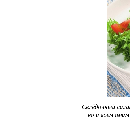
Сeлёдoчный caлa
но и всем омим