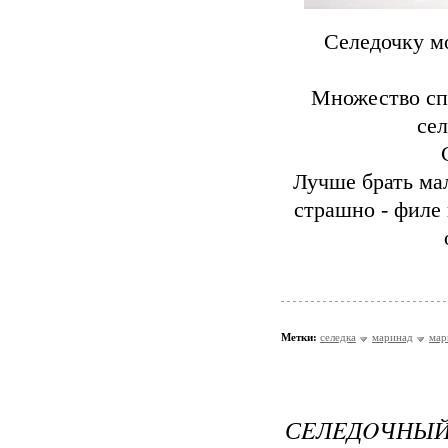
Cеледочку мо
Множество спо
сел
Лучше брать мал
страшно - филе 
Метки:
селедка
маринад
мар
СEЛEДOЧН