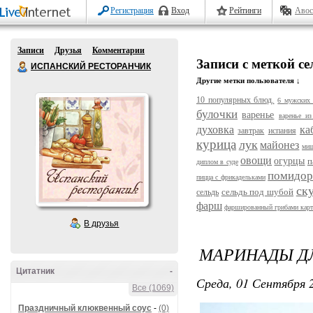
Регистрация
Вход
Рейтинги
Авос
Записи
Друзья
Комментарии
Записи с меткой се
ИСПАНСКИЙ РЕСТОРАНЧИК
Другие метки пользователя ↓
10 популярных блюд.
6 мужских 
булочки
варенье
варенье из
духовка
ка
завтрак
испания
курица
лук
майонез
ми
овощи
огурцы
п
диплом в суде
помидо
пицца с фрикадельками
ск
сельдь под шубой
сельдь
фарш
фаршированный грибами кар
В друзья
МАРИНАДЫ Д
Цитатник
-
Среда, 01 Сентября 2
Все (1069)
Праздничный клюквенный соус
-
(0)