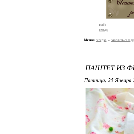
рыба
сельдь
Метки:
селедка
засолить селедк
ПАШТЕТ ИЗ Ф
Пятница, 25 Января 