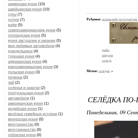
армянская кухня
(10)
швейцарская кухня
(10)
супы
(7)
Рубрики:
испанский ресторанчик
услуги
(7)
кофе
(5)
североамериканские кухни
(5)
голландская кухня
(5)
кухня австралии и океании
(5)
мои любимые автомобили
(4)
рыба
рукодельница
(4)
закуски
турецкая кухня
(4)
сельдь
африканская кухня
(4)
южноамериканские кухни
(3)
Метки:
селедка
польская кухня
(3)
печенье
(2)
чай
(2)
соленья и закатки
(2)
португальская кухня
(2)
СЕЛЁДКА ПО
автомобили
(1)
американская кухня
(1)
индийская кухня
(1)
Понедельник, 09 Сент
весёлые семейные истории
(1)
венгерская кухня
(0)
вегетаринство
(0)
вегетарианство
(0)
узбекская кухня
(0)