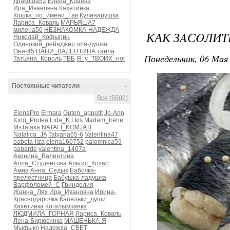
дракоша52
Елена_Краева
Ира_Ивановна
Кахетинка
Кошка_по_имени_Гав
Кулинарушка
Лариса_Коваль
МАРЬЯША7
милена50
НЕЗНАКОМКА-НАДЕЖДА
КАК ЗAСOЛИТ
Николай_Кофырин
Одинокий_рейнджер
оля-душка
Оня-45
ПАНИ_ВАЛЕНТИНА
таила
Понедельник, 06 Мая 
Татьяна_Король
ТВБ
Я_у_ТВОИХ_ног
Постоянные читатели
-
Все (5502)
ElenaPro
Ermara
Guten_appetit
Jo-Ann
King_Protea
Lida_K
Lkis
Madam_Irene
MsTataka
NATALI_KOMJATI
Natalica_JA
Tatyana65-6
Valentina47
babeta-liza
elena160752
palomnica59
paparde
valentina_1407a
Акинина_Валентина
Алла_Студентова
Альгис_Козар
Амиа
Анна_Седых
Бабочка-
прелестница
Бабушка-ладушка
Варфоломей_С
Гринделия
Жанна_Лях
Ира_Ивановна
Ирина-
Краснодарочка
Капельки_души
Кахетинка
Когалымчанка
ЛЮДМИЛА_ГОРНАЯ
Лариса_Коваль
Лена-Бирюсинка
МАШЕНЬКА-Я
Мыфыко
Надежда_СВЕТ