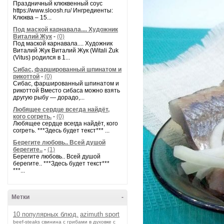
Праздничный клюквенный соус
https://www.sloosh.ru/ Ингредиенты:
Клюква – 15...
Под маской карнавала.... Художник
Виталий Жук
-
(0)
Под маской карнавала.... Художник
Виталий Жук Виталий Жук (Witali Żuk
(Vitus) родился в 1...
Сибас, фаршированный шпинатом и
рикоттой
-
(0)
Сибас, фаршированный шпинатом и
рикоттой Вместо сибаса можно взять
другую рыбу — дорадо,...
Любящее сердце всегда найдёт,
кого согреть.
-
(0)
Любящее сердце всегда найдёт, кого
согреть. ***Здесь будет текст*** ...
Берегите любовь.. Всей душой
берегите..
-
(1)
Берегите любовь.. Всей душой
берегите.. ***Здесь будет текст***
***...
Метки
-
10 популярных блюд.
azimuth sport
beef-stеаks
cвинина с грибами в духовке с