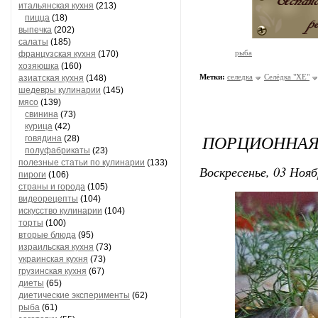
итальянская кухня
(213)
пицца
(18)
выпечка
(202)
салаты
(185)
рыба
французская кухня
(170)
хозяюшка
(160)
Метки:
селедка
Селёдка "ХЕ"
азиатская кухня
(148)
шедевры кулинарии
(145)
мясо
(139)
свинина
(73)
курица
(42)
ПОРЦИОННАЯ
говядина
(28)
полуфабрикаты
(23)
полезные статьи по кулинарии
(133)
Воскресенье, 03 Нояб
пироги
(106)
страны и города
(105)
видеорецепты
(104)
искусство кулинарии
(104)
торты
(100)
вторые блюда
(95)
израильская кухня
(73)
украинская кухня
(73)
грузинская кухня
(67)
диеты
(65)
диетические эксперименты
(62)
рыба
(61)