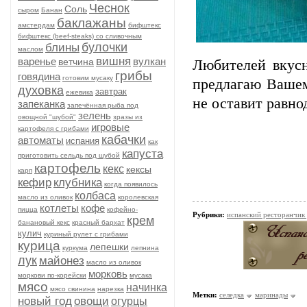
Чеснок
Соль
сыром
Банан
баклажаны
амстердам
бифштекс
бифштекс (beef-stеаks) со сливочным
булочки
блины
маслом
вишня
варенье
вулкан
ветчина
Любителей вкусн
грибы
говядина
готовим мусаку
предлагаю Вашем
духовка
завтрак
ежевика
не оставит равн
запеканка
запечённая рыба под
зелень
овощной "шубой"
зразы из
игровые
картофеля с грибами
кабачки
автоматы
испания
как
капуста
приготовить сельдь под шубой
картофель
кекс
кексы
карп
кефир
клубника
когда появилось
колбаса
масло из оливок
королевская
котлеты
кофе
пицца
кофейно-
Рубрики:
испанский ресторанчик
крем
банановый кекс
красный бархат
кулич
куриный рулет с грибами
курица
лепешки
куркума
лепнина
лук
майонез
масло из оливок
морковь
моркови по-корейски
мусака
мясо
начинка
мясо свинина
нарезка
Метки:
селедка
маринады
новый год
овощи
огурцы