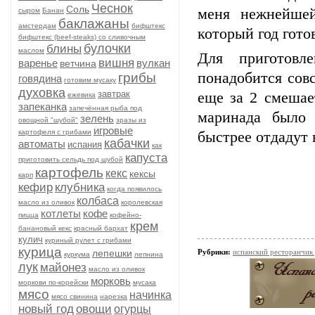
Чеснок
Соль
меня нежнейшей
сыром
Банан
баклажаны
амстердам
бифштекс
который год гото
бифштекс (beef-stеаks) со сливочным
булочки
блины
маслом
Для приготов
вишня
варенье
вулкан
ветчина
понадобится сов
грибы
говядина
готовим мусаку
духовка
завтрак
еще за 2 смешае
ежевика
запеканка
запечённая рыба под
маринада было 
зелень
овощной "шубой"
зразы из
игровые
картофеля с грибами
быстрее отдадут 
кабачки
автоматы
испания
как
капуста
приготовить сельдь под шубой
картофель
кекс
кексы
карп
кефир
клубника
когда появилось
колбаса
масло из оливок
королевская
котлеты
кофе
пицца
кофейно-
крем
банановый кекс
красный бархат
кулич
куриный рулет с грибами
курица
лепешки
Рубрики:
испанский ресторанчик
куркума
лепнина
лук
майонез
масло из оливок
морковь
моркови по-корейски
мусака
мясо
начинка
мясо свинина
нарезка
новый год
овощи
огурцы