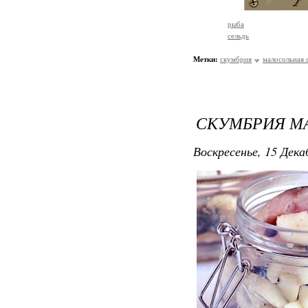
рыба
сельдь
Метки:
скумбрия
малосольная 
СКУМБРИЯ М
Воскресенье, 15 Дека