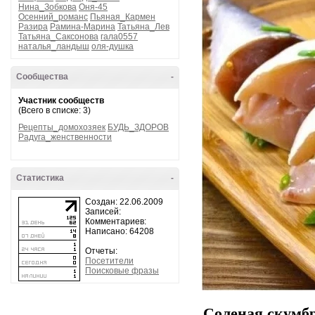
Нина_Зобкова
Оня-45
Осенний_романс
Пьяная_Кармен
Разира
Рамина-Марина
Татьяна_Лев
Татьяна_Саксонова
гала0557
наталья_ландыш
оля-душка
Сообщества
-
Участник сообществ
(Всего в списке: 3)
Рецепты_домохозяек
БУДЬ_ЗДОРОВ
Радуга_женственности
Статистика
-
Создан: 22.06.2009
Записей:
Комментариев:
Написано: 64208
Отчеты:
Посетители
Поисковые фразы
Соленая скумб