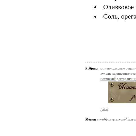
Оливковое м
Соль, орега
Рубрики:
мои популярные рецеп
лучшие кулинарные рец
испанский ресторанчик
рыба
Метки:
скумбрия
вкуснейшая 