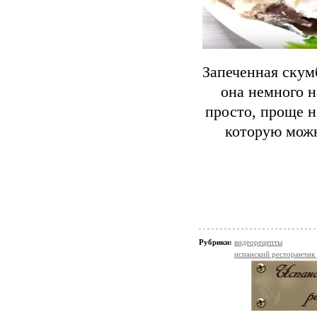
Запеченная скум
она немного н
просто, проще н
которую можн
Рубрики:
видеорецепты
испанский ресторанчик