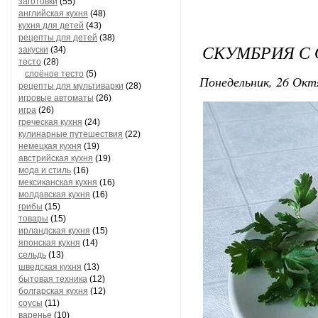
заготовки
(55)
английская кухня
(48)
кухня для детей
(43)
рецепты для детей
(38)
СКУМБРИЯ С 
закуски
(34)
тесто
(28)
слоёное тесто
(5)
Понедельник, 26 Окт
рецепты для мультиварки
(28)
игровые автоматы
(26)
игра
(26)
греческая кухня
(24)
кулинарные путешествия
(22)
немецкая кухня
(19)
австрийская кухня
(19)
мода и стиль
(16)
мексиканская кухня
(16)
молдавская кухня
(16)
грибы
(15)
товары
(15)
ирландская кухня
(15)
японская кухня
(14)
сельдь
(13)
шведская кухня
(13)
бытовая техника
(12)
болгарская кухня
(12)
соусы
(11)
варенье
(10)