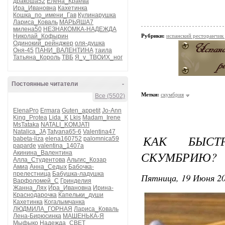
дракоша52
Елена_Краева
Ира_Ивановна
Кахетинка
Кошка_по_имени_Гав
Кулинарушка
Лариса_Коваль
МАРЬЯША7
милена50
НЕЗНАКОМКА-НАДЕЖДА
Николай_Кофырин
Рубрики:
испанский ресторанчик
Одинокий_рейнджер
оля-душка
Оня-45
ПАНИ_ВАЛЕНТИНА
таила
Татьяна_Король
ТВБ
Я_у_ТВОИХ_ног
Постоянные читатели
-
Метки:
скумбрия
Все (5502)
ElenaPro
Ermara
Guten_appetit
Jo-Ann
King_Protea
Lida_K
Lkis
Madam_Irene
MsTataka
NATALI_KOMJATI
Natalica_JA
Tatyana65-6
Valentina47
КАК БЫСТ
babeta-liza
elena160752
palomnica59
paparde
valentina_1407a
СКУМБРИЮ?
Акинина_Валентина
Алла_Студентова
Альгис_Козар
Амиа
Анна_Седых
Бабочка-
прелестница
Бабушка-ладушка
Пятница, 19 Июня 20
Варфоломей_С
Гринделия
Жанна_Лях
Ира_Ивановна
Ирина-
Краснодарочка
Капельки_души
Кахетинка
Когалымчанка
ЛЮДМИЛА_ГОРНАЯ
Лариса_Коваль
Лена-Бирюсинка
МАШЕНЬКА-Я
Мыфыко
Надежда_СВЕТ