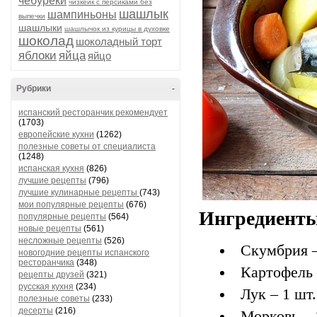
чебуреки
чизкейк с персиками без
шашлык
шампиньоны
выпечки
шашлыки
шашлычок из курицы в духовке
шоколад
шоколадный торт
яблоки
яйца
яйцо
Рубрики
-
испанский ресторанчик рекомендует
(1703)
европейские кухни
(1262)
полезные советы от специалиста
(1248)
испанская кухня
(826)
лучшие рецепты
(796)
лучшие кулинарные рецепты
(743)
мои популярные рецепты
(676)
Ингредиент
популярные рецепты
(564)
новые рецепты
(561)
несложные рецепты
(526)
Скумбрия –
новогодние рецепты испанского
ресторанчика
(348)
Картофель 
рецепты друзей
(321)
русская кухня
(234)
Лук – 1 шт.
полезные советы
(233)
десерты
(216)
Морковь – 