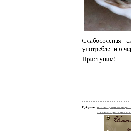
Слабосоленая с
употреблению чер
Приступим!
Рубрики:
мои популярные рецеп
испанский ресторанчик