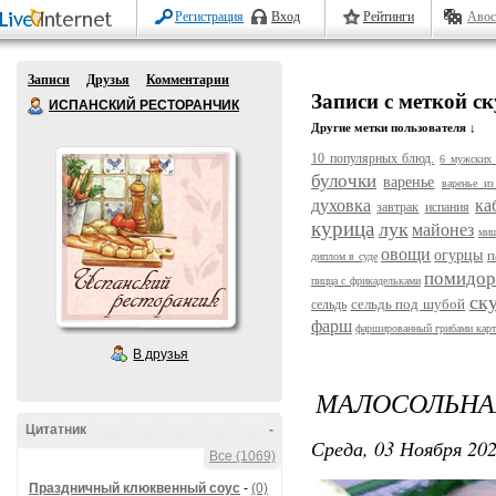
Регистрация
Вход
Рейтинги
Авос
Записи
Друзья
Комментарии
Записи с меткой с
ИСПАНСКИЙ РЕСТОРАНЧИК
Другие метки пользователя ↓
10 популярных блюд.
6 мужских 
булочки
варенье
варенье из
духовка
ка
завтрак
испания
курица
лук
майонез
ми
овощи
огурцы
п
диплом в суде
помидо
пицца с фрикадельками
ск
сельдь под шубой
сельдь
фарш
фаршированный грибами кар
В друзья
МАЛОСОЛЬНА
Цитатник
-
Среда, 03 Ноября 202
Все (1069)
Праздничный клюквенный соус
-
(0)