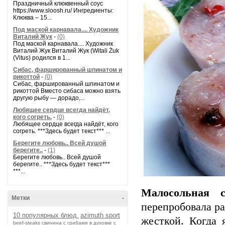
Праздничный клюквенный соус
https://www.sloosh.ru/ Ингредиенты:
Клюква – 15...
Под маской карнавала.... Художник
Виталий Жук
-
(0)
Под маской карнавала.... Художник
Виталий Жук Виталий Жук (Witali Żuk
(Vitus) родился в 1...
Сибас, фаршированный шпинатом и
рикоттой
-
(0)
Сибас, фаршированный шпинатом и
рикоттой Вместо сибаса можно взять
другую рыбу — дорадо,...
Любящее сердце всегда найдёт,
кого согреть.
-
(0)
Любящее сердце всегда найдёт, кого
согреть. ***Здесь будет текст*** ...
Берегите любовь.. Всей душой
берегите..
-
(1)
Берегите любовь.. Всей душой
берегите.. ***Здесь будет текст***
***...
Малосольная с
Метки
-
перепробовала ра
10 популярных блюд.
azimuth sport
жесткой. Когда 
beef-stеаks
cвинина с грибами в духовке с