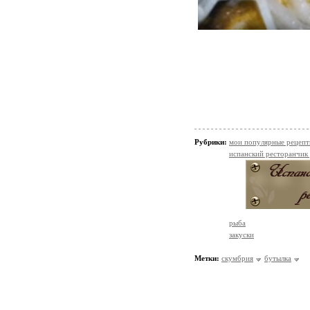
Рубрики:
мои популярные рецеп
испанский ресторанчик
рыба
закуски
Метки:
скумбрия
бутылка