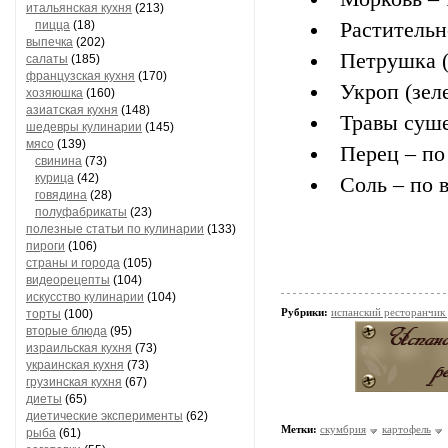
итальянская кухня
(213)
пицца
(18)
Растительн
выпечка
(202)
Петрушка (
салаты
(185)
французская кухня
(170)
Укроп (зел
хозяюшка
(160)
азиатская кухня
(148)
Травы суш
шедевры кулинарии
(145)
мясо
(139)
Перец – по
свинина
(73)
курица
(42)
Соль – по 
говядина
(28)
полуфабрикаты
(23)
полезные статьи по кулинарии
(133)
пироги
(106)
страны и города
(105)
видеорецепты
(104)
искусство кулинарии
(104)
Рубрики:
испанский ресторанчик
торты
(100)
вторые блюда
(95)
израильская кухня
(73)
украинская кухня
(73)
грузинская кухня
(67)
диеты
(65)
диетические эксперименты
(62)
Метки:
скумбрия
картофель
рыба
(61)