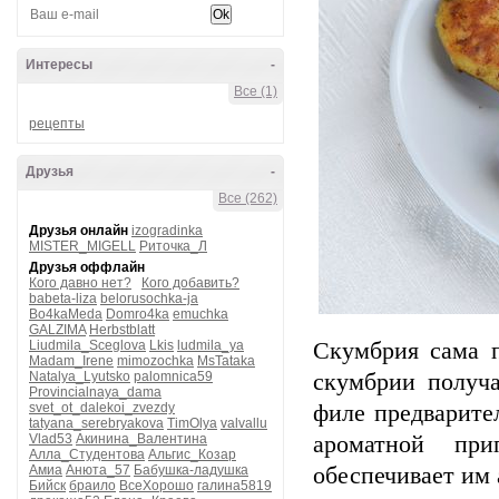
Интересы
-
Все (1)
рецепты
Друзья
-
Все (262)
Друзья онлайн
izogradinka
MISTER_MIGELL
Риточка_Л
Друзья оффлайн
Кого давно нет?
Кого добавить?
babeta-liza
belorusochka-ja
Bo4kaMeda
Domro4ka
emuchka
GALZIMA
Herbstblatt
Liudmila_Sceglova
Lkis
ludmila_ya
Скумбрия сама п
Madam_Irene
mimozochka
MsTataka
Natalya_Lyutsko
palomnica59
скумбрии получ
Provincialnaya_dama
svet_ot_dalekoi_zvezdy
филе предварите
tatyana_serebryakova
TimOlya
valvallu
Vlad53
Акинина_Валентина
ароматной пр
Алла_Студентова
Альгис_Козар
Амиа
Анюта_57
Бабушка-ладушка
обеспечивает им
Бийск
браило
ВсеХорошо
галина5819