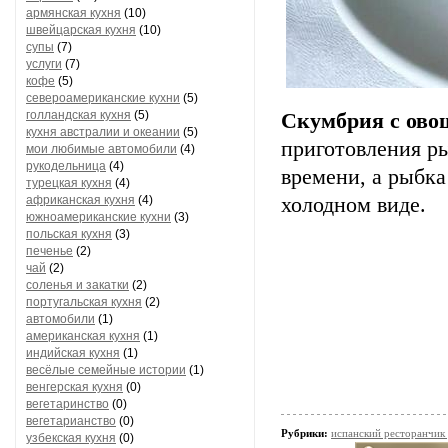
армянская кухня
(10)
швейцарская кухня
(10)
супы
(7)
услуги
(7)
кофе
(5)
североамериканские кухни
(5)
голландская кухня
(5)
Скумбрия с овощ
кухня австралии и океании
(5)
приготовления р
мои любимые автомобили
(4)
рукодельница
(4)
времени, а рыбка
турецкая кухня
(4)
африканская кухня
(4)
холодном виде.
южноамериканские кухни
(3)
польская кухня
(3)
печенье
(2)
чай
(2)
соленья и закатки
(2)
португальская кухня
(2)
автомобили
(1)
американская кухня
(1)
индийская кухня
(1)
весёлые семейные истории
(1)
венгерская кухня
(0)
вегетаринство
(0)
вегетарианство
(0)
Рубрики:
испанский ресторанчик
узбекская кухня
(0)