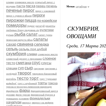
оливки
оливковое масло
открытый пирог с
пасха
паста
перец
печень
ягодами
Метки:
скумбрия
пирог
печенье
пирог с ежевикой
пироги
пирог с луком и яйцом
пирожки
пицца
по-корейски
помидоры
СКУМБРИЯ,
пудинг
рататуй
рецепты
рулетики
любимых блюд людовика xiv
рыба
салат
ОВОЩАМИ
рулька
салат тунец
салаты
пекинская капуста яйца
свинина
селедка
сахар
Среда, 17 Марта 202
сельдь
сельдь под шубой
скумбрия
сливки
сливочное масло
слоеное
сливочный десерт с персиками
соус
сметана
тесто
соусы
сыр
суп
специи
тартинки
тартинки с
творог
селёдкой
творожно-банановый
тесто
торт
коктейль
торт "турецкая
торты
треска
кофейня"
торт с клубникой
треска в чесночно-лимонном маринаде
фарш
фарфалле
фаршированный карп в
духовке
филе трески
фирменный бургер в
фрикадельки
домашних условиях
хачапури
хворост
хворост на кефире