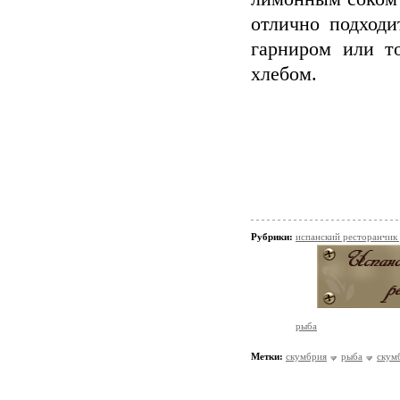
отлично подход
гарниром или т
хлебом.
Рубрики:
испанский ресторанчик
рыба
Метки:
скумбрия
рыба
скум