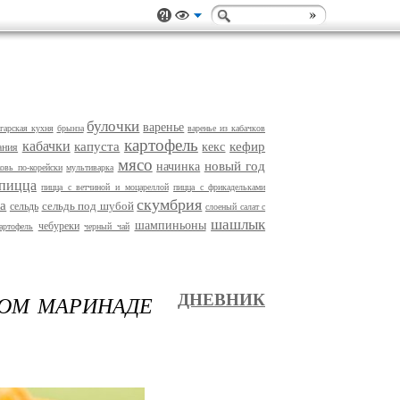
булочки
варенье
гарская кухня
брынза
варенье из кабачкoв
картофель
кабачки
капуста
кефир
кекс
ания
мясо
новый год
начинка
овь по-корейски
мультиварка
пицца
пицца с ветчиной и моцареллой
пицца с фрикадельками
скумбрия
ка
сельдь под шубой
сельдь
слоеный салат с
шашлык
шампиньоны
чебуреки
артофель
черный чай
ОМ МАРИНАДЕ
ДНЕВНИК