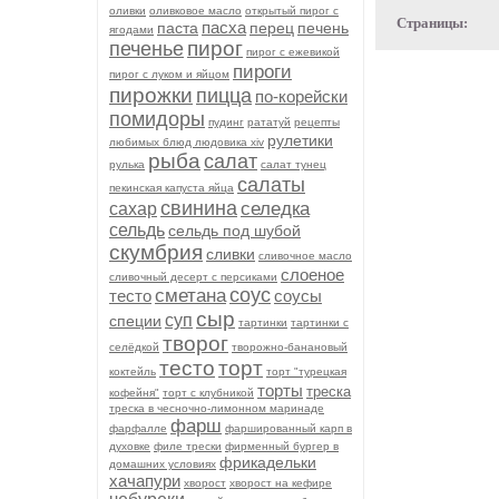
оливки
оливковое масло
открытый пирог с
Страницы:
пасха
паста
перец
печень
ягодами
пирог
печенье
пирог с ежевикой
пироги
пирог с луком и яйцом
пирожки
пицца
по-корейски
помидоры
пудинг
рататуй
рецепты
рулетики
любимых блюд людовика xiv
рыба
салат
рулька
салат тунец
салаты
пекинская капуста яйца
свинина
селедка
сахар
сельдь
сельдь под шубой
скумбрия
сливки
сливочное масло
слоеное
сливочный десерт с персиками
соус
сметана
тесто
соусы
сыр
суп
специи
тартинки
тартинки с
творог
селёдкой
творожно-банановый
тесто
торт
коктейль
торт "турецкая
торты
треска
кофейня"
торт с клубникой
треска в чесночно-лимонном маринаде
фарш
фарфалле
фаршированный карп в
духовке
филе трески
фирменный бургер в
фрикадельки
домашних условиях
хачапури
хворост
хворост на кефире