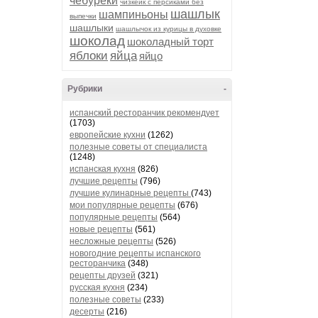
чебуреки
чизкейк с персиками без
шашлык
шампиньоны
выпечки
шашлыки
шашлычок из курицы в духовке
шоколад
шоколадный торт
яблоки
яйца
яйцо
Рубрики
-
испанский ресторанчик рекомендует
(1703)
европейские кухни
(1262)
полезные советы от специалиста
(1248)
испанская кухня
(826)
лучшие рецепты
(796)
лучшие кулинарные рецепты
(743)
мои популярные рецепты
(676)
популярные рецепты
(564)
новые рецепты
(561)
несложные рецепты
(526)
новогодние рецепты испанского
ресторанчика
(348)
рецепты друзей
(321)
русская кухня
(234)
полезные советы
(233)
десерты
(216)