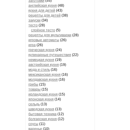
заготовки
(55)
английская кухня
(48)
кухня для детей
(43)
рецепты для детей
(38)
закуски
(34)
тесто
(28)
слоёное тесто
(5)
рецепты для мультиварки
(28)
игровые автоматы
(26)
игра
(26)
греческая кухня
(24)
кулинарные путешествия
(22)
немецкая кухня
(19)
австрийская кухня
(19)
мода и стиль
(16)
мексиканская кухня
(16)
молдавская кухня
(16)
грибы
(15)
товары
(15)
ирландская кухня
(15)
японская кухня
(14)
сельдь
(13)
шведская кухня
(13)
бытовая техника
(12)
болгарская кухня
(12)
соусы
(11)
варенье
(10)