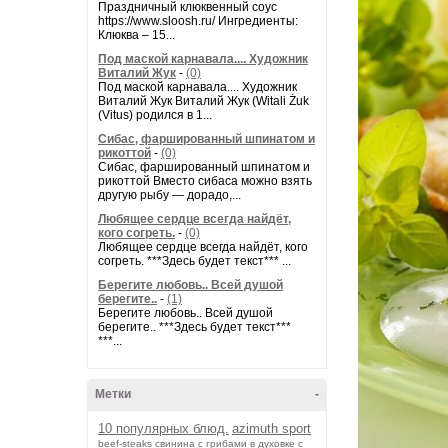
Праздничный клюквенный соус
https://www.sloosh.ru/ Ингредиенты:
Клюква – 15...
Под маской карнавала.... Художник
Виталий Жук
-
(0)
Под маской карнавала.... Художник
Виталий Жук Виталий Жук (Witali Żuk
(Vitus) родился в 1...
Сибас, фаршированный шпинатом и
рикоттой
-
(0)
Сибас, фаршированный шпинатом и
рикоттой Вместо сибаса можно взять
другую рыбу — дорадо,...
Любящее сердце всегда найдёт,
кого согреть.
-
(0)
Любящее сердце всегда найдёт, кого
согреть. ***Здесь будет текст*** ...
Берегите любовь.. Всей душой
берегите..
-
(1)
Берегите любовь.. Всей душой
берегите.. ***Здесь будет текст***
***...
Метки
-
10 популярных блюд.
azimuth sport
beef-stеаks
cвинина с грибами в духовке с