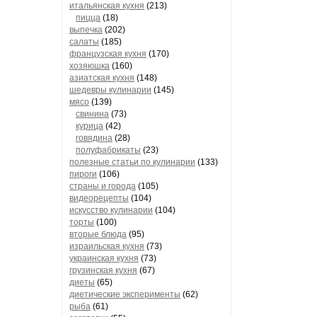
итальянская кухня
(213)
пицца
(18)
выпечка
(202)
салаты
(185)
французская кухня
(170)
хозяюшка
(160)
азиатская кухня
(148)
шедевры кулинарии
(145)
мясо
(139)
свинина
(73)
курица
(42)
говядина
(28)
полуфабрикаты
(23)
полезные статьи по кулинарии
(133)
пироги
(106)
страны и города
(105)
видеорецепты
(104)
искусство кулинарии
(104)
торты
(100)
вторые блюда
(95)
израильская кухня
(73)
украинская кухня
(73)
грузинская кухня
(67)
диеты
(65)
диетические эксперименты
(62)
рыба
(61)