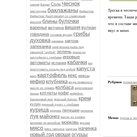
Чеснок
Соль
сыром
Банан
баклажаны
Треска в чесноч
амстердам
бифштекс
бифштекс (beef-stеаks) со сливочным
времени. Такая 
булочки
блины
маслом
что в составе м
вишня
варенье
вулкан
ветчина
вкус и запах.
грибы
говядина
готовим мусаку
духовка
завтрак
ежевика
запеканка
запечённая рыба под
зелень
овощной "шубой"
зразы из
игровые
картофеля с грибами
кабачки
автоматы
испания
как
капуста
приготовить сельдь под шубой
картофель
кекс
кексы
карп
кефир
клубника
Рубрики:
испански
когда появилось
колбаса
масло из оливок
королевская
котлеты
кофе
пицца
кофейно-
крем
банановый кекс
красный бархат
кулич
куриный рулет с грибами
курица
лепешки
куркума
лепнина
лук
майонез
масло из оливок
Метки:
треска в ч
морковь
моркови по-корейски
мусака
мясо
начинка
мясо свинина
нарезка
новый год
овощи
огурцы