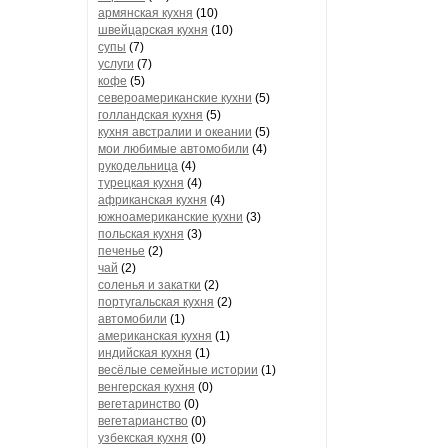
армянская кухня
(10)
швейцарская кухня
(10)
супы
(7)
услуги
(7)
кофе
(5)
североамериканские кухни
(5)
голландская кухня
(5)
кухня австралии и океании
(5)
мои любимые автомобили
(4)
рукодельница
(4)
турецкая кухня
(4)
африканская кухня
(4)
южноамериканские кухни
(3)
польская кухня
(3)
печенье
(2)
чай
(2)
соленья и закатки
(2)
португальская кухня
(2)
автомобили
(1)
американская кухня
(1)
индийская кухня
(1)
весёлые семейные истории
(1)
венгерская кухня
(0)
вегетаринство
(0)
вегетарианство
(0)
узбекская кухня
(0)