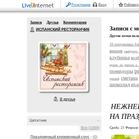
Регистрация
Вход
Рейтинги
Записи
Друзья
Комментарии
Записи с м
ИСПАНСКИЙ РЕСТОРАНЧИК
Другие метки поль
10 популярных бл
вишня
гамбургер 
клубника
кол
нужен ли диплом в 
р
помидоры
сметана
треской
шоколад
ябл
В друзья
НЕЖНЕ
НА ПРА
Цитатник
-
Среда, 21 Февраля 
Все (1069)
Праздничный клюквенный соус
-
(0)