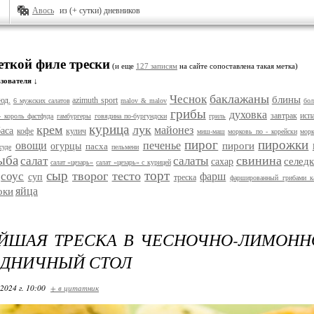
Авось
из (+ сутки) дневников
еткой филе трески
(и еще
127 записям
на сайте сопоставлена такая метка)
зователя ↓
баклажаны
Чеснок
блины
юд.
azimuth sport
6 мужских салатов
malov & malov
бол
грибы
духовка
завтрак
исп
- король фастфуда
гамбургеры
говядина по-бургундски
гриль
курица
крем
лук
майонез
баса
кофе
кулич
миш-маш
морковь по - корейски
морк
пирог
пирожки
овощи
печенье
пироги
огурцы
пасха
суде
пельмени
ыба
свинина
салат
салаты
селед
сахар
салат «цезарь»
салат «цезарь» с курицей
сыр
торт
творог
тесто
соус
фарш
суп
треска
фаршированный грибами к
яйца
оки
ЙШАЯ ТРЕСКА В ЧЕСНОЧНО-ЛИМОНН
ЗДНИЧНЫЙ СТОЛ
2024 г. 10:00
+ в цитатник