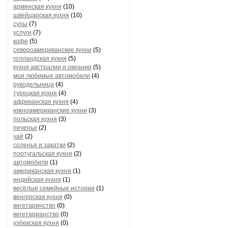
армянская кухня
(10)
швейцарская кухня
(10)
супы
(7)
услуги
(7)
кофе
(5)
североамериканские кухни
(5)
голландская кухня
(5)
кухня австралии и океании
(5)
мои любимые автомобили
(4)
рукодельница
(4)
турецкая кухня
(4)
африканская кухня
(4)
южноамериканские кухни
(3)
польская кухня
(3)
печенье
(2)
чай
(2)
соленья и закатки
(2)
португальская кухня
(2)
автомобили
(1)
американская кухня
(1)
индийская кухня
(1)
весёлые семейные истории
(1)
венгерская кухня
(0)
вегетаринство
(0)
вегетарианство
(0)
узбекская кухня
(0)