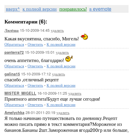
вверх^
к полной версии
понравилось!
в evernote
Комментарии (6):
15-10-2009-14:45
удалить
Лилёша
Какая вкуснятина, спасибо, Мигель!
Обратиться
-
Ответить
-
К полной версии
15-10-2009-15:01
удалить
panterra72
очень аппетитно, благодарю!
Обратиться
-
Ответить
-
К полной версии
15-10-2009-17:12
удалить
galina15
спасибо ,отличный рецепт
Обратиться
-
Ответить
-
К полной версии
16-10-2009-11:25
удалить
MISTER_MIGELL
Приятного аппетита!Будут еще лучше сегодня!
Обратиться
-
Ответить
-
К полной версии
28-01-2011-20:19
удалить
Amelychka
Я только начинаю путешествовать по дневнику.Рецепт
можно писать прямо в текст комментария?Мороженое из
бананов.Бананы 2шт.Замороженная ягода200гр или больше,