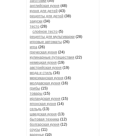
заготовки
(55)
английская кухня
(48)
кухня для детей
(43)
рецепты для детей
(38)
закуски
(34)
тесто
(28)
слоёное тесто
(5)
рецепты для мультиварки
(28)
игровые автоматы
(26)
игра
(26)
греческая кухня
(24)
кулинарные путешествия
(22)
немецкая кухня
(19)
австрийская кухня
(19)
мода и стиль
(16)
мексиканская кухня
(16)
молдавская кухня
(16)
грибы
(15)
товары
(15)
ирландская кухня
(15)
японская кухня
(14)
сельдь
(13)
шведская кухня
(13)
бытовая техника
(12)
болгарская кухня
(12)
соусы
(11)
варенье
(10)