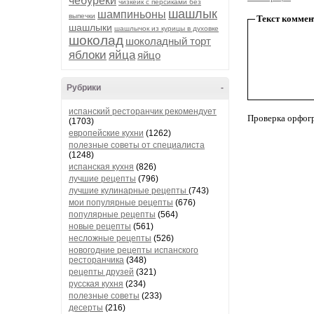
чебуреки
чизкейк с персиками без
шашлык
шампиньоны
выпечки
Текст коммен
шашлыки
шашлычок из курицы в духовке
шоколад
шоколадный торт
яблоки
яйца
яйцо
Рубрики
-
испанский ресторанчик рекомендует
Проверка орфог
(1703)
европейские кухни
(1262)
полезные советы от специалиста
(1248)
испанская кухня
(826)
лучшие рецепты
(796)
лучшие кулинарные рецепты
(743)
мои популярные рецепты
(676)
популярные рецепты
(564)
новые рецепты
(561)
несложные рецепты
(526)
новогодние рецепты испанского
ресторанчика
(348)
рецепты друзей
(321)
русская кухня
(234)
полезные советы
(233)
десерты
(216)