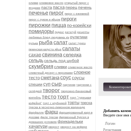
оливки
оливковое масло
открытый пирог с
пасха
паста
перец
печень
ягодами
пирог
печенье
пирог с ежевикой
пироги
пирог с луком и яйцом
пирожки
пицца
по-корейски
помидоры
пудинг
рататуй
рецепты
рулетики
любимых блюд людовика xiv
рыба
салат
рулька
салат тунец
салаты
пекинская капуста яйца
свинина
селедка
сахар
сельдь
сельдь под шубой
скумбрия
сливки
сливочное масло
слоеное
сливочный десерт с персиками
соус
сметана
тесто
соусы
сыр
суп
специи
тартинки
тартинки с
Комментироват
творог
селёдкой
творожно-банановый
тесто
торт
коктейль
торт "турецкая
торты
треска
кофейня"
торт с клубникой
треска в чесночно-лимонном маринаде
Добавить комм
фарш
фарфалле
фаршированный карп в
Введите свое имя и
духовке
филе трески
фирменный бургер в
фрикадельки
домашних условиях
хачапури
хворост
хворост на кефире
Регистрация