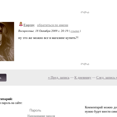
Eugeny
обратиться по имени
Воскресенье, 18 Октября 2009 г. 20:19 (
ссылка
)
ну это же можно все в магазине купить?!
« Пред. запись
—
К дневнику
—
След. запись 
ь
ентарий:
 пароль на сайте:
Комментарий можно доб
нужно будет ввести сим
Напоминание пароля