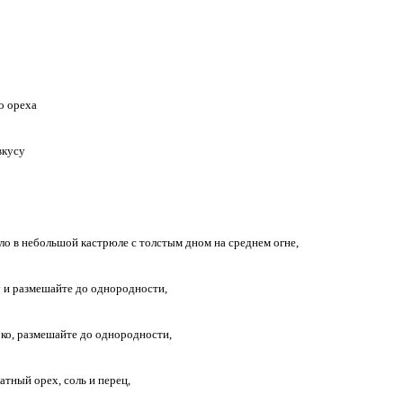
о ореха
вкусу
сло в небольшой кастрюле с толстым дном на среднем огне,
у и размешайте до однородности,
око, размешайте до однородности,
атный орех, соль и перец,