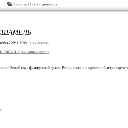
Авось
из (+ сутки) дневников
ЕШАМЕЛЬ
тября 2009 г. 11:04
+ в цитатник
ER_MIGELL
все записи автора
вной белый соус французской кухни. Его достаточно просто и быстро сделать
я: