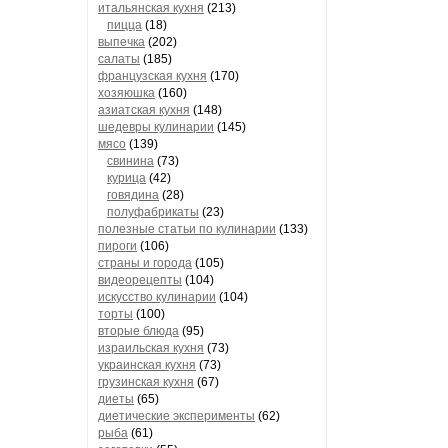
итальянская кухня
(213)
пицца
(18)
выпечка
(202)
салаты
(185)
французская кухня
(170)
хозяюшка
(160)
азиатская кухня
(148)
шедевры кулинарии
(145)
мясо
(139)
свинина
(73)
курица
(42)
говядина
(28)
полуфабрикаты
(23)
полезные статьи по кулинарии
(133)
пироги
(106)
страны и города
(105)
видеорецепты
(104)
искусство кулинарии
(104)
торты
(100)
вторые блюда
(95)
израильская кухня
(73)
украинская кухня
(73)
грузинская кухня
(67)
диеты
(65)
диетические эксперименты
(62)
рыба
(61)