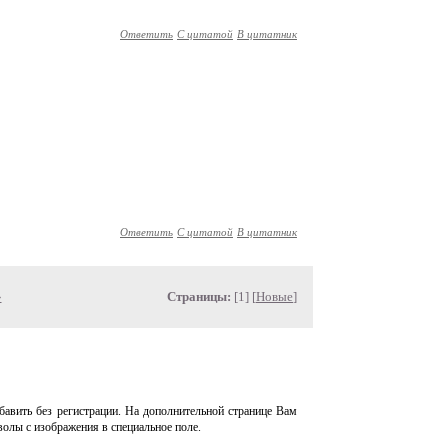
Ответить
С цитатой
В цитатник
Ответить
С цитатой
В цитатник
»
Страницы:
[1] [
Новые
]
авить без регистрации. На дополнительной странице Вам
волы с изображения в специальное поле.