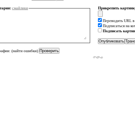
тария:
смайлики
Прикрепить картинк
Переводить URL в
Подписаться на к
Подписать карти
рафии: (найти ошибки)