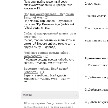
Праздничный клюквенный соус
2 ст.л. муки
https://www.sloosh.ru/ Ингредиенты:
Клюква – 15...
Под маской карнавала.... Художник
1 чашка молока
Виталий Жук
-
(0)
Под маской карнавала.... Художник
Виталий Жук Виталий Жук (Witali Żuk
(Vitus) родился в 1...
½ ч.л. мускатног
Сибас, фаршированный шпинатом и
рикоттой
-
(0)
Сибас, фаршированный шпинатом и
соль и перец по 
рикоттой Вместо сибаса можно взять
другую рыбу — дорадо,...
Любящее сердце всегда найдёт,
кого согреть.
-
(0)
Приготовление:
Любящее сердце всегда найдёт, кого
согреть. ***Здесь будет текст*** ...
1. Растопите ма
Берегите любовь.. Всей душой
берегите..
-
(1)
Берегите любовь.. Всей душой
2. Добавьте мук
берегите.. ***Здесь будет текст***
***...
3. Добавьте мол
Метки
-
4. Добавьте муск
10 популярных блюд.
azimuth sport
beef-stеаks
cвинина с грибами в духовке с