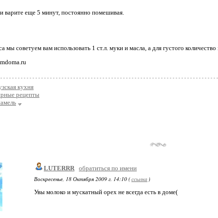
 и варите еще 5 минут, постоянно помешивая.
а мы советуем вам использовать 1 ст.л. муки и масла, а для густого количество
imdoma.ru
зская кухня
ярные рецепты
шамель
LUTERRR
обратиться по имени
Воскресенье, 18 Октября 2009 г. 14:10 (
ссылка
)
Увы молоко и мускатный орех не всегда есть в доме(