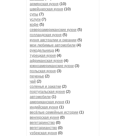
армянская кухня
(10)
швейцарская кухня
(10)
супы
(7)
услуги
(7)
кофе
(5)
североамериканские кухни
(5)
голландская кухня
(5)
кухня австралии и океании
(5)
мои любимые автомобили
(4)
рукодельница
(4)
турецкая кухня
(4)
африканская кухня
(4)
южноамериканские кухни
(3)
польская кухня
(3)
печенье
(2)
чай
(2)
соленья и закатки
(2)
португальская кухня
(2)
автомобили
(1)
американская кухня
(1)
индийская кухня
(1)
весёлые семейные истории
(1)
венгерская кухня
(0)
вегетаринство
(0)
вегетарианство
(0)
узбекская кухня
(0)