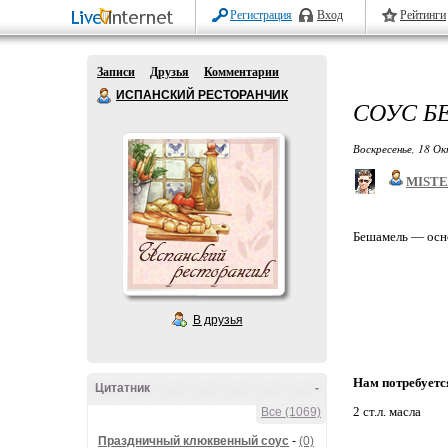
Регистрация
Вход
Рейтинги
Записи
Друзья
Комментарии
ИСПАНСКИЙ РЕСТОРАНЧИК
СОУС Б
Воскресенье, 18 Ок
MIST
Бешамель — осно
В друзья
Нам потребуетс
Цитатник
-
2 ст.л. масла
Все (1069)
Праздничный клюквенный соус
-
(0)