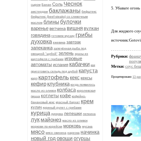
Чеснок
Соль
сыром
Банан
5. Убавьте огонь
баклажаны
амстердам
бифштекс
бифштекс (beef-stеаks) со сливочным
булочки
блины
маслом
вишня
варенье
вулкан
ветчина
Для жидкого соус
грибы
говядина
готовим мусаку
источник:Gotov
духовка
завтрак
ежевика
запеканка
запечённая рыба под
зелень
овощной "шубой"
зразы из
Рубрики:
францу
игровые
картофеля с грибами
попул
кабачки
автоматы
испания
как
Метки:
соус бе
капуста
приготовить сельдь под шубой
картофель
кекс
Процитировано
13 раз
кексы
карп
кефир
клубника
когда появилось
колбаса
масло из оливок
королевская
котлеты
кофе
пицца
кофейно-
крем
банановый кекс
красный бархат
кулич
куриный рулет с грибами
курица
лепешки
куркума
лепнина
лук
майонез
масло из оливок
морковь
моркови по-корейски
мусака
мясо
начинка
мясо свинина
нарезка
новый год
овощи
огурцы