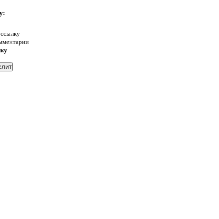
у:
 ссылку
омментарии
нку