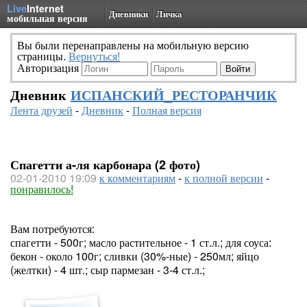
Live
Internet
Дневники
Личка
мобильная версия
Вы были перенаправлены на мобильную версию
страницы.
Вернуться!
Авторизация
Дневник
ИСПАНСКИЙ_РЕСТОРАНЧИК
Лента друзей
-
Дневник
-
Полная версия
Спагетти а-ля карбонара (2 фото)
02-01-2010 19:09
к комментариям
-
к полной версии
-
понравилось!
Вам потребуются:
спагетти - 500г; масло растительное - 1 ст.л.; для соуса:
бекон - около 100г; сливки (30%-ные) - 250мл; яйцо
(желтки) - 4 шт.; сыр пармезан - 3-4 ст.л.;