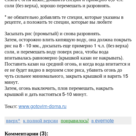
соли (без верха), хорошо перемешать и разровнять.
* не обязательно добавлять те специи, которые указаны в
рецепте, а положить те специи, которые вы любите
Засыпать рис (промытый) и снова разровнять.
Затем, осторожно влить кипящую воду, она должна покрыть
рис на 8 - 10 мм., досыпать еще примерно 1 ч.л. (без верха)
соли, и перемешать воду поверх риса, чтобы вода
впитывалась равномерно (крышкой казан не накрывать).
Поставить казан на средний огонь, и когда вода впитается и
ее не будет видно в верхнем слое риса, убавить огонь до
чуть сильнее минимального, закрыть крышкой и варить 15
минут.
Затем, огонь выключить, плов перемешать, накрыть
крышкой и дать настояться 5-10 минут.
Текст:
www.gotovim-doma.ru
вверх^
к полной версии
понравилось!
в evernote
Комментарии (3):