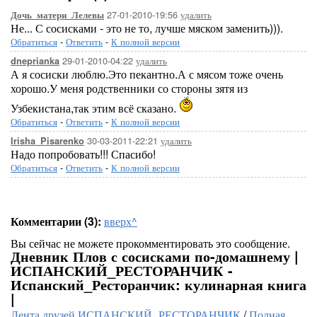
27-01-2010-19:56
удалить
Дочь_матери_Лелевы
Не... С сосисками - это не то, лучше мяском заменить))).
Обратиться
-
Ответить
-
К полной версии
29-01-2010-04:22
удалить
dneprianka
А я сосиски люблю.Это пекантно.А с мясом тоже очень
хорошо.У меня родственники со стороны зятя из
Узбекистана,так этим всё сказано.
Обратиться
-
Ответить
-
К полной версии
30-03-2011-22:21
удалить
Irisha_Pisarenko
Надо попробовать!!! Спасибо!
Обратиться
-
Ответить
-
К полной версии
Комментарии (3):
вверх^
Вы сейчас не можете прокомментировать это сообщение.
Дневник Плов с сосисками по-домашнему |
ИСПАНСКИЙ_РЕСТОРАНЧИК -
Испанский_Ресторанчик: кулинарная книга
|
Лента друзей ИСПАНСКИЙ_РЕСТОРАНЧИК
/
Полная