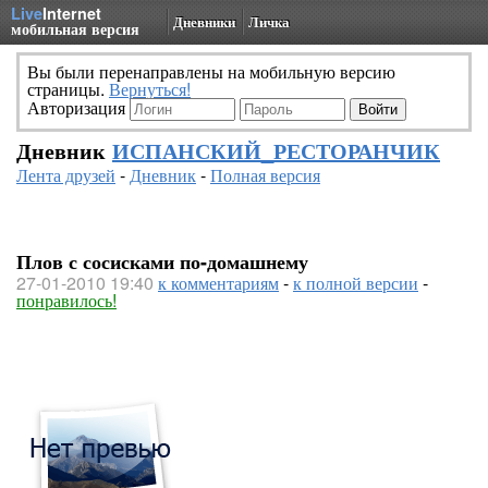
Live
Internet
Дневники
Личка
мобильная версия
Вы были перенаправлены на мобильную версию
страницы.
Вернуться!
Авторизация
Дневник
ИСПАНСКИЙ_РЕСТОРАНЧИК
Лента друзей
-
Дневник
-
Полная версия
Плов с сосисками по-домашнему
27-01-2010 19:40
к комментариям
-
к полной версии
-
понравилось!