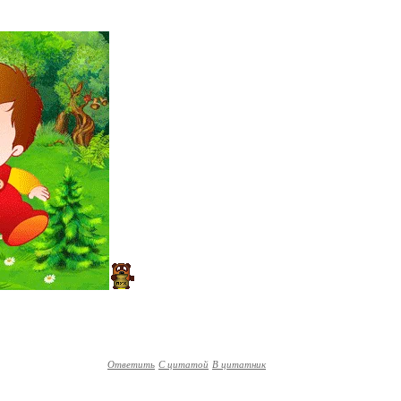
Ответить
С цитатой
В цитатник