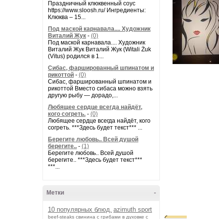
Праздничный клюквенный соус
https://www.sloosh.ru/ Ингредиенты:
Клюква – 15...
Под маской карнавала.... Художник
Виталий Жук
-
(0)
Под маской карнавала.... Художник
Виталий Жук Виталий Жук (Witali Żuk
(Vitus) родился в 1...
Сибас, фаршированный шпинатом и
рикоттой
-
(0)
Сибас, фаршированный шпинатом и
рикоттой Вместо сибаса можно взять
другую рыбу — дорадо,...
Любящее сердце всегда найдёт,
кого согреть.
-
(0)
Любящее сердце всегда найдёт, кого
согреть. ***Здесь будет текст*** ...
Берегите любовь.. Всей душой
берегите..
-
(1)
Берегите любовь.. Всей душой
берегите.. ***Здесь будет текст***
***...
Метки
-
10 популярных блюд.
azimuth sport
beef-stеаks
cвинина с грибами в духовке с