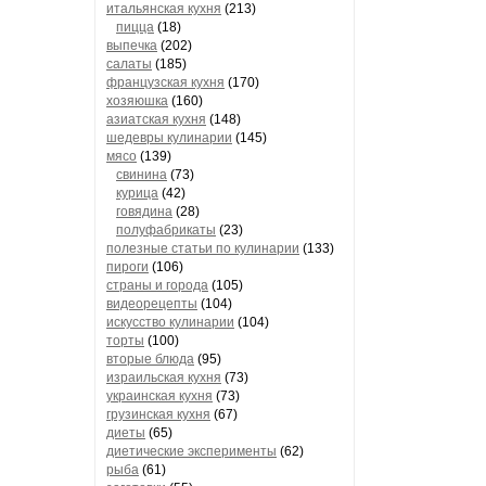
итальянская кухня
(213)
пицца
(18)
выпечка
(202)
салаты
(185)
французская кухня
(170)
хозяюшка
(160)
азиатская кухня
(148)
шедевры кулинарии
(145)
мясо
(139)
свинина
(73)
курица
(42)
говядина
(28)
полуфабрикаты
(23)
полезные статьи по кулинарии
(133)
пироги
(106)
страны и города
(105)
видеорецепты
(104)
искусство кулинарии
(104)
торты
(100)
вторые блюда
(95)
израильская кухня
(73)
украинская кухня
(73)
грузинская кухня
(67)
диеты
(65)
диетические эксперименты
(62)
рыба
(61)