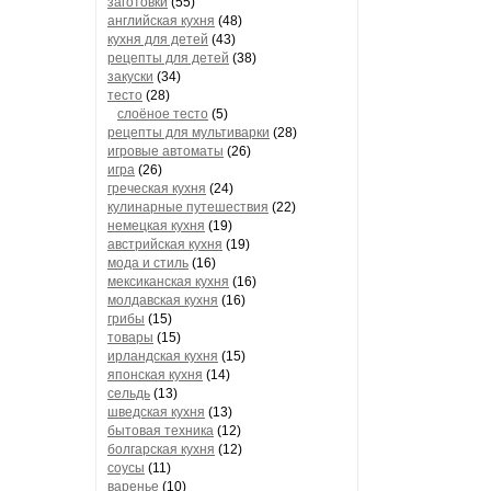
заготовки
(55)
английская кухня
(48)
кухня для детей
(43)
рецепты для детей
(38)
закуски
(34)
тесто
(28)
слоёное тесто
(5)
рецепты для мультиварки
(28)
игровые автоматы
(26)
игра
(26)
греческая кухня
(24)
кулинарные путешествия
(22)
немецкая кухня
(19)
австрийская кухня
(19)
мода и стиль
(16)
мексиканская кухня
(16)
молдавская кухня
(16)
грибы
(15)
товары
(15)
ирландская кухня
(15)
японская кухня
(14)
сельдь
(13)
шведская кухня
(13)
бытовая техника
(12)
болгарская кухня
(12)
соусы
(11)
варенье
(10)