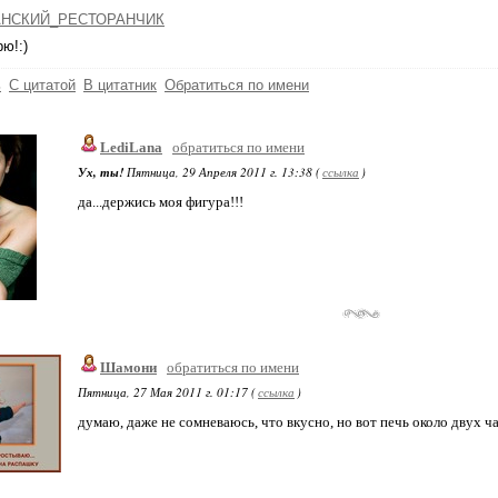
НСКИЙ_РЕСТОРАНЧИК
ю!:)
ь
С цитатой
В цитатник
Обратиться по имени
LediLana
обратиться по имени
Ух, ты!
Пятница, 29 Апреля 2011 г. 13:38 (
ссылка
)
да...держись моя фигура!!!
Шамони
обратиться по имени
Пятница, 27 Мая 2011 г. 01:17 (
ссылка
)
думаю, даже не сомневаюсь, что вкусно, но вот печь около двух ча