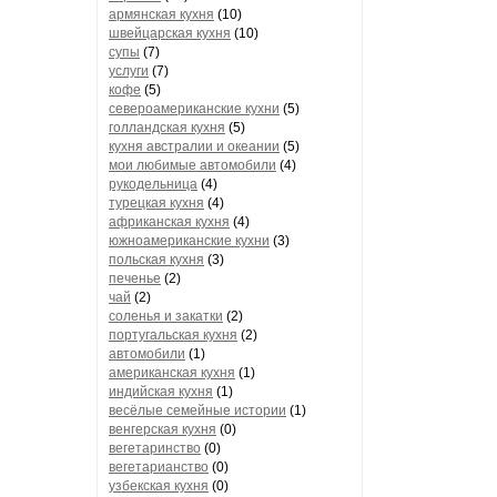
армянская кухня
(10)
швейцарская кухня
(10)
супы
(7)
услуги
(7)
кофе
(5)
североамериканские кухни
(5)
голландская кухня
(5)
кухня австралии и океании
(5)
мои любимые автомобили
(4)
рукодельница
(4)
турецкая кухня
(4)
африканская кухня
(4)
южноамериканские кухни
(3)
польская кухня
(3)
печенье
(2)
чай
(2)
соленья и закатки
(2)
португальская кухня
(2)
автомобили
(1)
американская кухня
(1)
индийская кухня
(1)
весёлые семейные истории
(1)
венгерская кухня
(0)
вегетаринство
(0)
вегетарианство
(0)
узбекская кухня
(0)