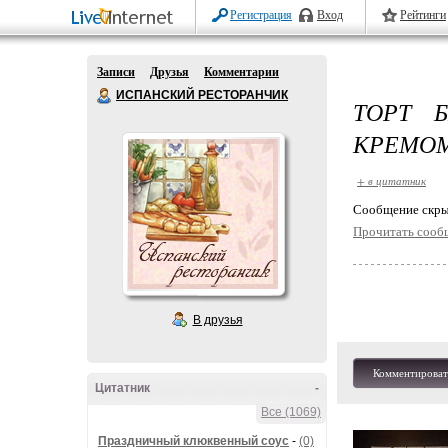
Регистрация
Вход
Рейтинги
Записи
Друзья
Комментарии
ИСПАНСКИЙ РЕСТОРАНЧИК
ТОРТ 
КРЕМО
+ в цитатник
Cообщение скры
Прочитать сооб
В друзья
Комментироват
Цитатник
-
Все (1069)
Праздничный клюквенный соус
-
(0)