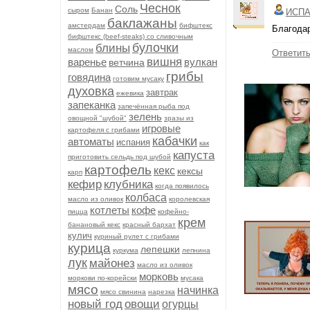
Чеснок
Соль
сыром
Банан
ИСПА
баклажаны
амстердам
бифштекс
Благодар
бифштекс (beef-stеаks) со сливочным
булочки
блины
маслом
Ответит
вишня
варенье
вулкан
ветчина
грибы
говядина
готовим мусаку
духовка
завтрак
ежевика
запеканка
запечённая рыба под
зелень
овощной "шубой"
зразы из
игровые
картофеля с грибами
кабачки
автоматы
испания
как
капуста
приготовить сельдь под шубой
картофель
кекс
кексы
карп
кефир
клубника
когда появилось
колбаса
масло из оливок
королевская
котлеты
кофе
пицца
кофейно-
крем
банановый кекс
красный бархат
кулич
куриный рулет с грибами
курица
лепешки
куркума
лепнина
лук
майонез
масло из оливок
морковь
моркови по-корейски
мусака
мясо
начинка
мясо свинина
нарезка
новый год
овощи
огурцы