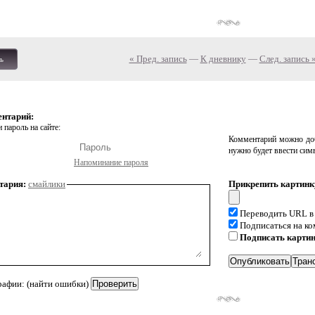
« Пред. запись
—
К дневнику
—
След. запись 
ь
ентарий:
 пароль на сайте:
Комментарий можно доб
нужно будет ввести сим
Напоминание пароля
тария:
смайлики
Прикрепить картинк
Переводить URL в
Подписаться на к
Подписать карти
рафии: (найти ошибки)