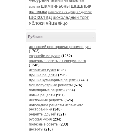
чебуреки
чизкейк с персиками без
шашлык
шампиньоны
выпечки
шашлыки
шашлычок из курицы в духовке
шоколад
шоколадный торт
яблоки
яйца
яйцо
Рубрики
-
испанский ресторанчик рекомендует
(1703)
европейские кухни
(1262)
полезные советы от специалиста
(1248)
испанская кухня
(826)
лучшие рецепты
(796)
лучшие кулинарные рецепты
(743)
мои популярные рецепты
(676)
популярные рецепты
(564)
новые рецепты
(561)
несложные рецепты
(526)
новогодние рецепты испанского
ресторанчика
(348)
рецепты друзей
(321)
русская кухня
(234)
полезные советы
(233)
десерты
(216)