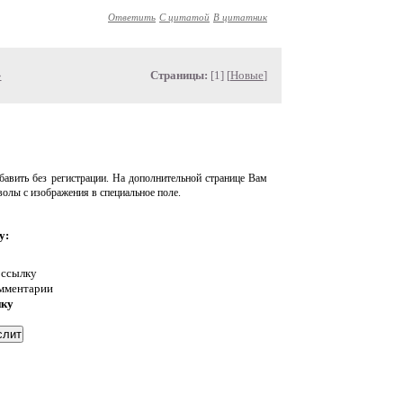
Ответить
С цитатой
В цитатник
»
Страницы:
[1] [
Новые
]
авить без регистрации. На дополнительной странице Вам
волы с изображения в специальное поле.
у:
 ссылку
омментарии
нку