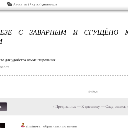
Авось
из (+ сутки) дневников
БЕЗЕ С ЗАВАРНЫМ И СГУЩЁНО 
М
то для удобства комментирования.
щение
« Пред. запись
—
К дневнику
—
След. запись 
ь
elminora
обратиться по имени