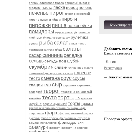
оливки
оливковое масло
открытый пирог с
пасха
паста
перец
печень
ягодами
пирог
печенье
пирог с ежевикой
пироги
пирог с луком и яйцом
пирожки
пицца
по-корейски
Комментироват
помидоры
пудинг
рататуй
рецепты
рулетики
любимых блюд людовика xiv
рыба
салат
рулька
салат тунец
салаты
Добавить комм
пекинская капуста яйца
Введите свое имя и
свинина
селедка
сахар
сельдь
сельдь под шубой
скумбрия
сливки
сливочное масло
Регистрация
слоеное
сливочный десерт с персиками
Текст коммен
соус
сметана
тесто
соусы
сыр
суп
специи
тартинки
тартинки с
творог
селёдкой
творожно-банановый
тесто
торт
коктейль
торт "турецкая
торты
треска
кофейня"
торт с клубникой
треска в чесночно-лимонном маринаде
фарш
фарфалле
фаршированный карп в
духовке
филе трески
фирменный бургер в
Проверка орфог
фрикадельки
домашних условиях
хачапури
хворост
хворост на кефире