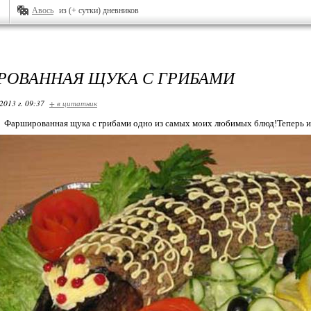
Авось
из (+ сутки) дневников
ОВАННАЯ ЩУКА С ГРИБАМИ
2013 г. 09:37
+ в цитатник
Фаршированная щука с грибами одно из самых моих любимых блюд!Теперь и 