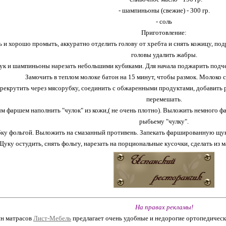
- шампиньоны (свежие) - 300 гр.
- соль
Приготовление:
 и хорошо промыть, аккуратно отделить голову от хребта и снять кожицу, под
головы удалить жабры.
ук и шампиньоны нарезать небольшими кубиками. Для начала поджарить подче
Замочить в теплом молоке батон на 15 минут, чтобы размок. Молоко с
рекрутить через мясорубку, соединить с обжаренными продуктами, добавить ра
перемешать.
 фаршем наполнить "чулок" из кожи,( не очень плотно). Выложить немного фа
рыбьему "чулку".
ку фольгой. Выложить на смазанный противень. Запекать фаршированную щуку 
Щуку остудить, снять фольгу, нарезать на порциональные кусочки, сделать из м
На правах рекламы!
ин матрасов
Лист-Мебель
предлагает очень удобные и недорогие ортопедическ