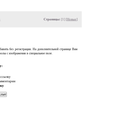
»
Страницы:
[1] [
Новые
]
авить без регистрации. На дополнительной странице Вам
волы с изображения в специальное поле.
у:
 ссылку
омментарии
нку