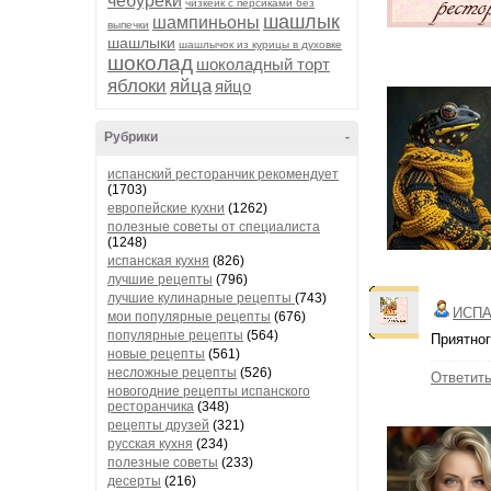
чебуреки
чизкейк с персиками без
шашлык
шампиньоны
выпечки
шашлыки
шашлычок из курицы в духовке
шоколад
шоколадный торт
яблоки
яйца
яйцо
Рубрики
-
испанский ресторанчик рекомендует
(1703)
европейские кухни
(1262)
полезные советы от специалиста
(1248)
испанская кухня
(826)
лучшие рецепты
(796)
лучшие кулинарные рецепты
(743)
ИСПА
мои популярные рецепты
(676)
популярные рецепты
(564)
Приятног
новые рецепты
(561)
несложные рецепты
(526)
Ответит
новогодние рецепты испанского
ресторанчика
(348)
рецепты друзей
(321)
русская кухня
(234)
полезные советы
(233)
десерты
(216)