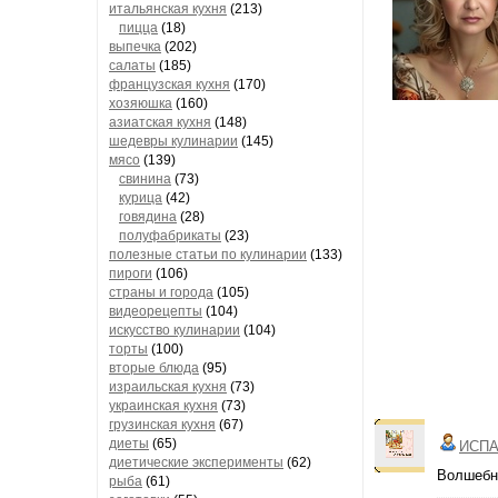
итальянская кухня
(213)
пицца
(18)
выпечка
(202)
салаты
(185)
французская кухня
(170)
хозяюшка
(160)
азиатская кухня
(148)
шедевры кулинарии
(145)
мясо
(139)
свинина
(73)
курица
(42)
говядина
(28)
полуфабрикаты
(23)
полезные статьи по кулинарии
(133)
пироги
(106)
страны и города
(105)
видеорецепты
(104)
искусство кулинарии
(104)
торты
(100)
вторые блюда
(95)
израильская кухня
(73)
украинская кухня
(73)
грузинская кухня
(67)
диеты
(65)
ИСПА
диетические эксперименты
(62)
Волшебно
рыба
(61)