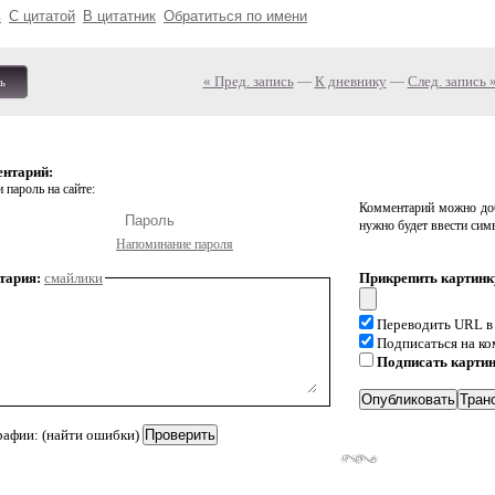
ь
С цитатой
В цитатник
Обратиться по имени
« Пред. запись
—
К дневнику
—
След. запись 
ь
ентарий:
 пароль на сайте:
Комментарий можно доб
нужно будет ввести сим
Напоминание пароля
тария:
смайлики
Прикрепить картинк
Переводить URL в
Подписаться на к
Подписать карти
рафии: (найти ошибки)