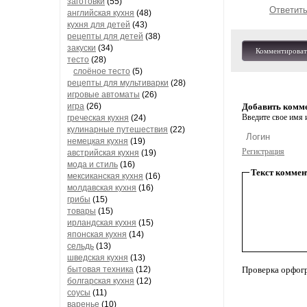
заготовки
(55)
Ответит
английская кухня
(48)
кухня для детей
(43)
рецепты для детей
(38)
закуски
(34)
Комментироват
тесто
(28)
слоёное тесто
(5)
рецепты для мультиварки
(28)
игровые автоматы
(26)
Добавить комм
игра
(26)
Введите свое имя и
греческая кухня
(24)
кулинарные путешествия
(22)
немецкая кухня
(19)
Регистрация
австрийская кухня
(19)
мода и стиль
(16)
Текст коммен
мексиканская кухня
(16)
молдавская кухня
(16)
грибы
(15)
товары
(15)
ирландская кухня
(15)
японская кухня
(14)
сельдь
(13)
шведская кухня
(13)
Проверка орфог
бытовая техника
(12)
болгарская кухня
(12)
соусы
(11)
варенье
(10)