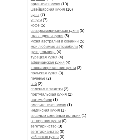
армянская кухня
(10)
швейцарская кухня
(10)
супы
(7)
услуги
(7)
кофе
(5)
североамериканские кухни
(5)
голландская кухня
(5)
кухня австралии и океании
(5)
мои любимые автомобили
(4)
рукодельница
(4)
турецкая кухня
(4)
африканская кухня
(4)
южноамериканские кухни
(3)
польская кухня
(3)
печенье
(2)
чай
(2)
соленья и закатки
(2)
португальская кухня
(2)
автомобили
(1)
американская кухня
(1)
индийская кухня
(1)
весёлые семейные истории
(1)
венгерская кухня
(0)
вегетаринство
(0)
вегетарианство
(0)
узбекская кухня
(0)