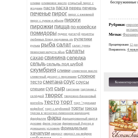
беспружинные и
оливки
оливковое масло
открытый пирог с
пасха
паста
перец
печень
ягодами
пирог
печенье
пирог с ежевикой
пироги
пирог с луком и яйцом
Рубрики:
европ
пирожки
пицца
по-корейски
испанс
помидоры
Метки:
Фарширо
пудинг
рататуй
рецепты
рулетики
любимых блюд людовика xiv
рыба
салат
Процитировано
12 раз
рулька
салат тунец
Понравилось:
6 польз
салаты
пекинская капуста яйца
свинина
селедка
сахар
сельдь
сельдь под шубой
скумбрия
сливки
сливочное масло
слоеное
сливочный десерт с персиками
соус
сметана
тесто
соусы
Комментироват
сыр
суп
специи
тартинки
тартинки с
творог
селёдкой
творожно-банановый
тесто
торт
коктейль
торт "турецкая
торты
треска
кофейня"
торт с клубникой
треска в чесночно-лимонном маринаде
фарш
фарфалле
фаршированный карп в
духовке
филе трески
фирменный бургер в
фрикадельки
домашних условиях
хачапури
хворост
хворост на кефире