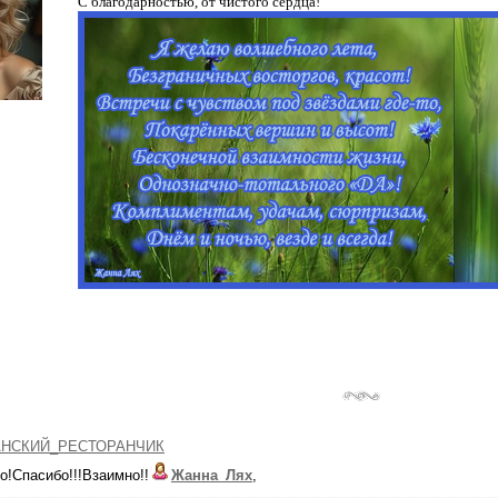
С благодарностью, от чистого сердца!
НСКИЙ_РЕСТОРАНЧИК
!Спасибо!!!Взаимно!!
Жанна_Лях
,