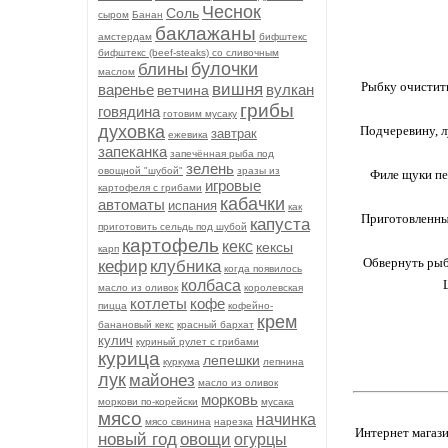
Чеснок
Соль
сыром
Банан
баклажаны
амстердам
бифштекс
бифштекс (beef-stеаks) со сливочным
булочки
блины
маслом
Рыбку очистить
вишня
варенье
вулкан
ветчина
грибы
говядина
готовим мусаку
духовка
Подчеревину, л
завтрак
ежевика
запеканка
запечённая рыба под
зелень
овощной "шубой"
зразы из
Филе щуки пе
игровые
картофеля с грибами
кабачки
автоматы
испания
как
Приготовленным
капуста
приготовить сельдь под шубой
картофель
кекс
кексы
карп
Обвернуть рыб
кефир
клубника
когда появилось
колбаса
масло из оливок
королевская
котлеты
кофе
пицца
кофейно-
крем
банановый кекс
красный бархат
кулич
куриный рулет с грибами
курица
лепешки
куркума
лепнина
лук
майонез
масло из оливок
морковь
моркови по-корейски
мусака
мясо
начинка
мясо свинина
нарезка
Интернет магаз
новый год
овощи
огурцы