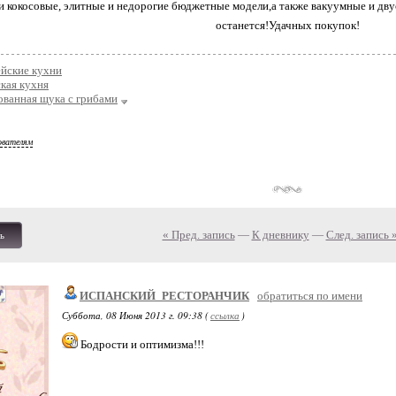
 кокосовые, элитные и недорогие бюджетные модели,а также вакуумные и дв
останется!Удачных покупок!
ейские кухни
кая кухня
ванная щука с грибами
ователям
« Пред. запись
—
К дневнику
—
След. запись 
ь
ИСПАНСКИЙ_РЕСТОРАНЧИК
обратиться по имени
Суббота, 08 Июня 2013 г. 09:38 (
ссылка
)
Бодрости и оптимизма!!!