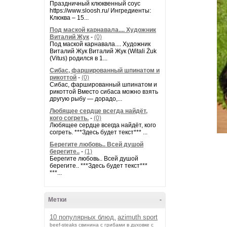
Праздничный клюквенный соус
https://www.sloosh.ru/ Ингредиенты:
Клюква – 15...
Под маской карнавала.... Художник
Виталий Жук
-
(0)
Под маской карнавала.... Художник
Виталий Жук Виталий Жук (Witali Żuk
(Vitus) родился в 1...
Сибас, фаршированный шпинатом и
рикоттой
-
(0)
Сибас, фаршированный шпинатом и
рикоттой Вместо сибаса можно взять
другую рыбу — дорадо,...
Любящее сердце всегда найдёт,
кого согреть.
-
(0)
Любящее сердце всегда найдёт, кого
согреть. ***Здесь будет текст*** ...
Берегите любовь.. Всей душой
берегите..
-
(1)
Берегите любовь.. Всей душой
берегите.. ***Здесь будет текст***
***...
Метки
-
10 популярных блюд.
azimuth sport
beef-stеаks
cвинина с грибами в духовке с