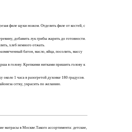
резая филе щуки ножом. Отделить филе от костей, с
ревину, добавить лук грибы жарить до готовности.
лить, хлеб немного отжать.
змягченный батон, масло, яйца, посолить, массу
рша в голову. Крепкими нитками пришить голову к
около 1 часа в разогретой духовке 180 градусов.
айонеза сетку, украсить по желанию.
ие матрасы в Москве.Такого ассортимента: детские,