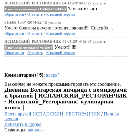
24-11-2013-08:27
удалить
ИСПАНСКИЙ_РЕСТОРАНЧИК
Замечательно)
Ответ на комментарий kudryashechka
#
Обратиться
-
Ответить
-
К полной версии
10-01-2014-22:42
удалить
valsko
Умеют болгары вкусно готовить овощи!!!! Спасибо....
Обратиться
-
Ответить
-
К полной версии
11-01-2014-12:01
удалить
ИСПАНСКИЙ_РЕСТОРАНЧИК
Умеют!!!!!!!!
Ответ на комментарий valsko
#
Обратиться
-
Ответить
-
К полной версии
Комментарии (15):
вверх^
Вы сейчас не можете прокомментировать это сообщение.
Дневник Болгарская яичница с помидорами
и брынзой | ИСПАНСКИЙ_РЕСТОРАНЧИК
- Испанский_Ресторанчик: кулинарная
книга |
Лента друзей ИСПАНСКИЙ_РЕСТОРАНЧИК
/
Полная
версия
Добавить в друзья
Страницы:
раньше»