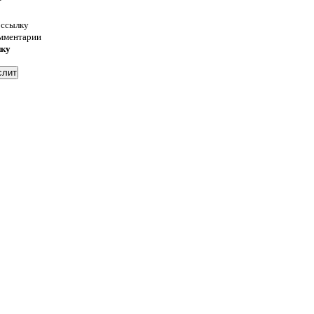
 ссылку
омментарии
нку