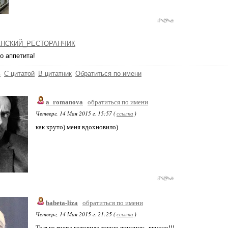
НСКИЙ_РЕСТОРАНЧИК
о аппетита!
ь
С цитатой
В цитатник
Обратиться по имени
a_romanova
обратиться по имени
Четверг, 14 Мая 2015 г. 15:57 (
ссылка
)
как круто) меня вдохновило)
babeta-liza
обратиться по имени
Четверг, 14 Мая 2015 г. 21:25 (
ссылка
)
Только вчера готовила такую яичницу...вкусно!!!