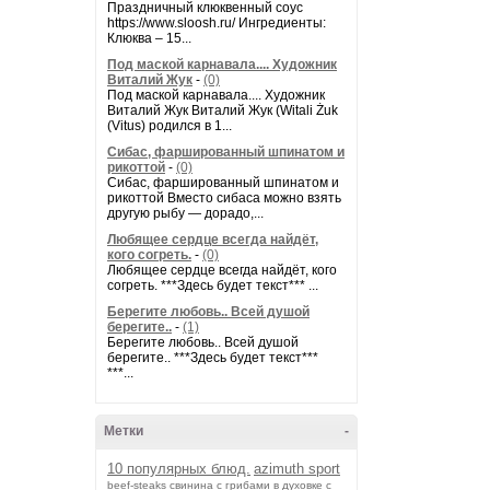
Праздничный клюквенный соус
https://www.sloosh.ru/ Ингредиенты:
Клюква – 15...
Под маской карнавала.... Художник
Виталий Жук
-
(0)
Под маской карнавала.... Художник
Виталий Жук Виталий Жук (Witali Żuk
(Vitus) родился в 1...
Сибас, фаршированный шпинатом и
рикоттой
-
(0)
Сибас, фаршированный шпинатом и
рикоттой Вместо сибаса можно взять
другую рыбу — дорадо,...
Любящее сердце всегда найдёт,
кого согреть.
-
(0)
Любящее сердце всегда найдёт, кого
согреть. ***Здесь будет текст*** ...
Берегите любовь.. Всей душой
берегите..
-
(1)
Берегите любовь.. Всей душой
берегите.. ***Здесь будет текст***
***...
Метки
-
10 популярных блюд.
azimuth sport
beef-stеаks
cвинина с грибами в духовке с