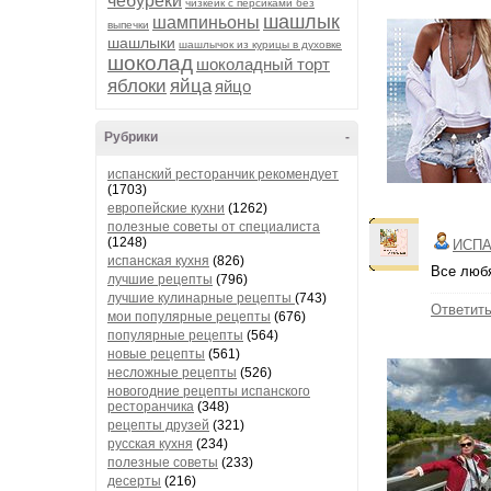
чебуреки
чизкейк с персиками без
шашлык
шампиньоны
выпечки
шашлыки
шашлычок из курицы в духовке
шоколад
шоколадный торт
яблоки
яйца
яйцо
Рубрики
-
испанский ресторанчик рекомендует
(1703)
европейские кухни
(1262)
полезные советы от специалиста
(1248)
ИСПА
испанская кухня
(826)
Все любя
лучшие рецепты
(796)
лучшие кулинарные рецепты
(743)
Ответит
мои популярные рецепты
(676)
популярные рецепты
(564)
новые рецепты
(561)
несложные рецепты
(526)
новогодние рецепты испанского
ресторанчика
(348)
рецепты друзей
(321)
русская кухня
(234)
полезные советы
(233)
десерты
(216)