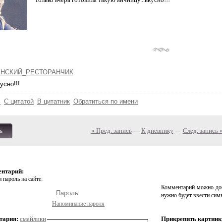
НСКИЙ_РЕСТОРАНЧИК
усно!!!
ь
С цитатой
В цитатник
Обратиться по имени
« Пред. запись
—
К дневнику
—
След. запись 
ь
ентарий:
 пароль на сайте:
Комментарий можно доб
нужно будет ввести сим
Напоминание пароля
тария:
смайлики
Прикрепить картинк