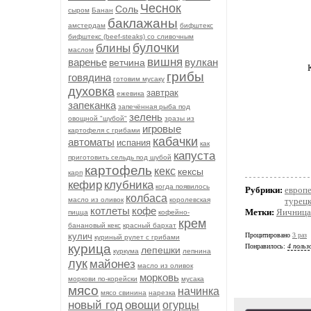
Чеснок
Соль
сыром
Банан
баклажаны
амстердам
бифштекс
бифштекс (beef-stеаks) со сливочным
булочки
блины
маслом
вишня
варенье
вулкан
ветчина
грибы
говядина
готовим мусаку
духовка
завтрак
ежевика
запеканка
запечённая рыба под
зелень
овощной "шубой"
зразы из
игровые
картофеля с грибами
кабачки
автоматы
испания
как
капуста
приготовить сельдь под шубой
картофель
кекс
кексы
карп
кефир
клубника
когда появилось
Рубрики:
европ
колбаса
масло из оливок
королевская
турецк
котлеты
кофе
Метки:
Яичница
пицца
кофейно-
крем
банановый кекс
красный бархат
кулич
Процитировано
3 раз
куриный рулет с грибами
курица
Понравилось:
4 польз
лепешки
куркума
лепнина
лук
майонез
масло из оливок
морковь
моркови по-корейски
мусака
мясо
начинка
мясо свинина
нарезка
новый год
овощи
огурцы