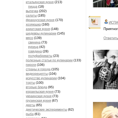
итальянская кухня
(213)
пицца
(18)
выпечка
(202)
салаты
(185)
французская кухня
(170)
ИСПА
хозяюшка
(160)
Приятног
азиатская кухня
(148)
шедевры кулинарии
(145)
мясо
(139)
Ответит
свинина
(73)
курица
(42)
говядина
(28)
полуфабрикаты
(23)
полезные статьи по кулинарии
(133)
пироги
(106)
страны и города
(105)
видеорецепты
(104)
искусство кулинарии
(104)
торты
(100)
вторые блюда
(95)
израильская кухня
(73)
украинская кухня
(73)
грузинская кухня
(67)
диеты
(65)
диетические эксперименты
(62)
рыба
(61)