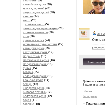
заготовки
(55)
английская кухня
(48)
кухня для детей
(43)
рецепты для детей
(38)
закуски
(34)
тесто
(28)
слоёное тесто
(5)
рецепты для мультиварки
(28)
игровые автоматы
(26)
ИСПА
игра
(26)
Очень вк
греческая кухня
(24)
кулинарные путешествия
(22)
Ответит
немецкая кухня
(19)
австрийская кухня
(19)
мода и стиль
(16)
мексиканская кухня
(16)
Комментироват
молдавская кухня
(16)
грибы
(15)
товары
(15)
ирландская кухня
(15)
японская кухня
(14)
Добавить комм
сельдь
(13)
Введите свое имя и
шведская кухня
(13)
бытовая техника
(12)
болгарская кухня
(12)
Регистрация
соусы
(11)
Текст коммен
варенье
(10)