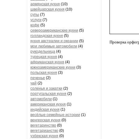
армянская кухня
(10)
швейцарская кухня
(10)
супы
(7)
услуги
(7)
кофе
(5)
североамериканские кухни
(5)
голландская кухня
(5)
кухня австралии и океании
(5)
Проверка орфог
мои любимые автомобили
(4)
рукодельница
(4)
турецкая кухня
(4)
африканская кухня
(4)
южноамериканские кухни
(3)
польская кухня
(3)
печенье
(2)
чай
(2)
соленья и закатки
(2)
португальская кухня
(2)
автомобили
(1)
американская кухня
(1)
индийская кухня
(1)
весёлые семейные истории
(1)
венгерская кухня
(0)
вегетаринство
(0)
вегетарианство
(0)
узбекская кухня
(0)