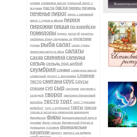
оливки
оливковое масло
открытый пирог с
Комментироват
пасха
паста
перец
печень
ягодами
пирог
печенье
пирог с ежевикой
пироги
пирог с луком и яйцом
пирожки
пицца
по-корейски
помидоры
пудинг
рататуй
рецепты
рулетики
любимых блюд людовика xiv
рыба
салат
рулька
салат тунец
салаты
пекинская капуста яйца
свинина
селедка
сахар
сельдь
сельдь под шубой
скумбрия
сливки
сливочное масло
слоеное
сливочный десерт с персиками
соус
сметана
тесто
соусы
сыр
суп
специи
тартинки
тартинки с
творог
селёдкой
творожно-банановый
тесто
торт
коктейль
торт "турецкая
торты
треска
кофейня"
торт с клубникой
треска в чесночно-лимонном маринаде
фарш
фарфалле
фаршированный карп в
духовке
филе трески
фирменный бургер в
фрикадельки
домашних условиях
хачапури
хворост
хворост на кефире