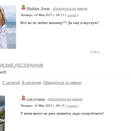
Madam_Irene
обратиться по имени
Четверг, 14 Мая 2015 г. 09:13 (
ссылка
)
Кто же не любит яичницу?!! Да еще и вкусную!
НСКИЙ_РЕСТОРАНЧИК
т!!!
ь
С цитатой
В цитатник
Обратиться по имени
оля-душка
обратиться по имени
Четверг, 14 Мая 2015 г. 09:35 (
ссылка
)
У меня много на даче шпинпта ,надо попробовать!