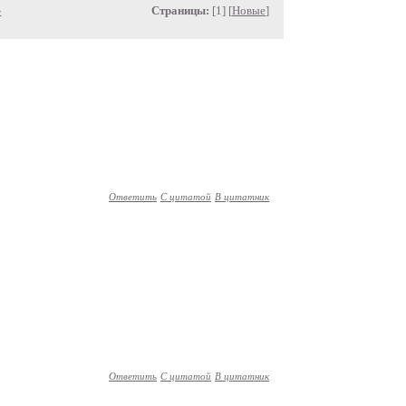
»
Страницы:
[1] [
Новые
]
Ответить
С цитатой
В цитатник
Ответить
С цитатой
В цитатник