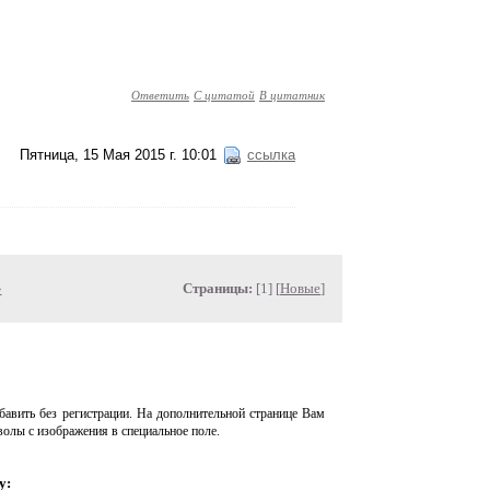
Ответить
С цитатой
В цитатник
Пятница, 15 Мая 2015 г. 10:01
ссылка
»
Страницы:
[1] [
Новые
]
авить без регистрации. На дополнительной странице Вам
волы с изображения в специальное поле.
у: