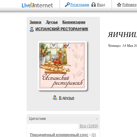
Регистрация
Вход
Рейтинги
Записи
Друзья
Комментарии
ИСПАНСКИЙ РЕСТОРАНЧИК
ЯИЧНИ
Четверг, 14 Мая 20
В друзья
Цитатник
-
Все (1069)
Праздничный клюквенный соус
-
(0)