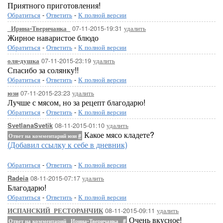
Приятного приготовления!
Обратиться
-
Ответить
-
К полной версии
07-11-2015-19:31
удалить
_Ирина-Тверичанка_
Жирное наваристое блюдо
Обратиться
-
Ответить
-
К полной версии
07-11-2015-23:19
удалить
оля-душка
Спасибо за солянку!!
Обратиться
-
Ответить
-
К полной версии
07-11-2015-23:23
удалить
юзи
Лучше с мясом, но за рецепт благодарю!
Обратиться
-
Ответить
-
К полной версии
08-11-2015-01:10
удалить
SvetlanaSvetik
Какое мясо кладете?
Ответ на комментарий юзи
#
(Добавил ссылку к себе в дневник)
Обратиться
-
Ответить
-
К полной версии
08-11-2015-07:17
удалить
Radeia
Благодарю!
Обратиться
-
Ответить
-
К полной версии
08-11-2015-09:11
удалить
ИСПАНСКИЙ_РЕСТОРАНЧИК
Очень вкусное!
Ответ на комментарий _Ирина-Тверичанка_
#