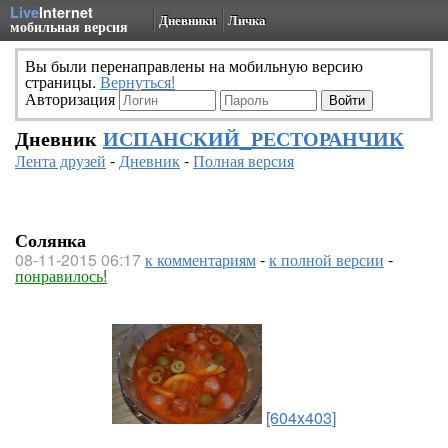
Live
Internet
Дневники
Личка
мобильная версия
Вы были перенаправлены на мобильную версию
страницы.
Вернуться!
Авторизация
Дневник
ИСПАНСКИЙ_РЕСТОРАНЧИК
Лента друзей
-
Дневник
-
Полная версия
Солянка
08-11-2015 06:17
к комментариям
-
к полной версии
-
понравилось!
[604x403]