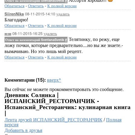
Ответ на комментарий SvetlanaSvetik
#
Обратиться
-
Ответить
-
К полной версии
08-11-2015-14:10
удалить
SiirenNika
Благодарю!
Обратиться
-
Ответить
-
К полной версии
08-11-2015-16:25
удалить
юзи
Телятинку, по режу, еще
Ответ на комментарий SvetlanaSvetik
#
ложу почки, которые предварительно....но вы же знаете.-
вымачиваю. Но это лишь мой рецепт.
Обратиться
-
Ответить
-
К полной версии
Комментарии (15):
вверх^
Вы сейчас не можете прокомментировать это сообщение.
Дневник Солянка |
ИСПАНСКИЙ_РЕСТОРАНЧИК -
Испанский_Ресторанчик: кулинарная книга
|
Лента друзей ИСПАНСКИЙ_РЕСТОРАНЧИК
/
Полная
версия
Добавить в друзья