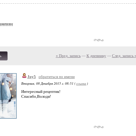
зователям
« Пред. запись
—
К дневнику
—
След. запись 
ь
Joy5
обратиться по имени
Вторник, 08 Декабря 2015 г. 08:51 (
ссылка
)
Интересный рецептик!
Спасибо,Володя!