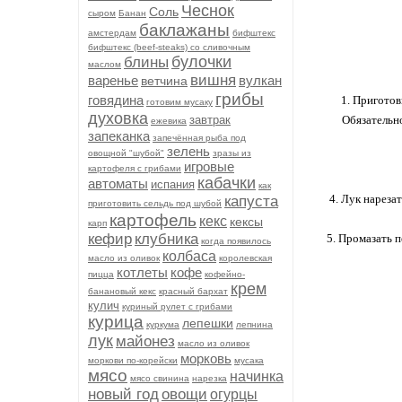
Чеснок
Соль
сыром
Банан
баклажаны
амстердам
бифштекс
бифштекс (beef-stеаks) со сливочным
булочки
блины
маслом
вишня
варенье
вулкан
ветчина
грибы
говядина
1. Приготов
готовим мусаку
духовка
завтрак
Обязательно
ежевика
запеканка
запечённая рыба под
зелень
овощной "шубой"
зразы из
игровые
картофеля с грибами
кабачки
автоматы
испания
как
4. Лук нарезат
капуста
приготовить сельдь под шубой
картофель
кекс
кексы
карп
кефир
клубника
5. Промазать 
когда появилось
колбаса
масло из оливок
королевская
котлеты
кофе
пицца
кофейно-
крем
банановый кекс
красный бархат
кулич
куриный рулет с грибами
курица
лепешки
куркума
лепнина
лук
майонез
масло из оливок
морковь
моркови по-корейски
мусака
мясо
начинка
мясо свинина
нарезка
новый год
овощи
огурцы