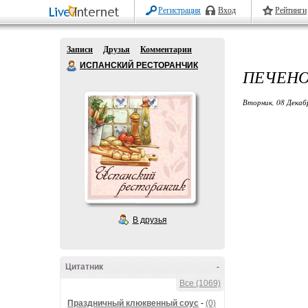
Регистрация
Вход
Рейтинги
Записи
Друзья
Комментарии
ИСПАНСКИЙ РЕСТОРАНЧИК
ПЕЧЕНО
Вторник, 08 Декаб
В друзья
Цитатник
-
Все (1069)
Праздничный клюквенный соус
-
(0)