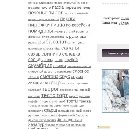
оливки
оливковое масло
открытый пирог с
пасха
паста
перец
печень
ягодами
пирог
печенье
пирог с ежевикой
пироги
Процитировано
25 раз
пирог с луком и яйцом
Понравилось:
19 поль
пирожки
пицца
по-корейски
помидоры
пудинг
рататуй
рецепты
рулетики
любимых блюд людовика xiv
рыба
салат
рулька
салат тунец
салаты
пекинская капуста яйца
свинина
селедка
Комментироват
сахар
сельдь
сельдь под шубой
скумбрия
сливки
сливочное масло
слоеное
сливочный десерт с персиками
соус
сметана
тесто
соусы
сыр
суп
специи
тартинки
тартинки с
творог
селёдкой
творожно-банановый
тесто
торт
коктейль
торт "турецкая
торты
треска
кофейня"
торт с клубникой
треска в чесночно-лимонном маринаде
фарш
фарфалле
фаршированный карп в
духовке
филе трески
фирменный бургер в
фрикадельки
домашних условиях
хачапури
хворост
хворост на кефире