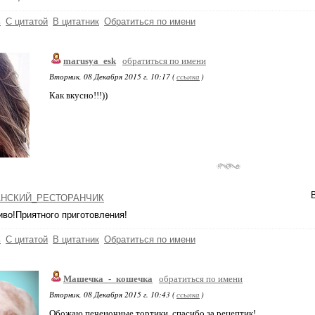
ь
С цитатой
В цитатник
Обратиться по имени
marusya_esk
обратиться по имени
Вторник, 08 Декабря 2015 г. 10:17 (
ссылка
)
Как вкусно!!!))
НСКИЙ_РЕСТОРАНЧИК
иво!Приятного приготовления!
ь
С цитатой
В цитатник
Обратиться по имени
Машечка_-_кошечка
обратиться по имени
Вторник, 08 Декабря 2015 г. 10:43 (
ссылка
)
Обожаю печеночные тортики, спасибо за рецептик!