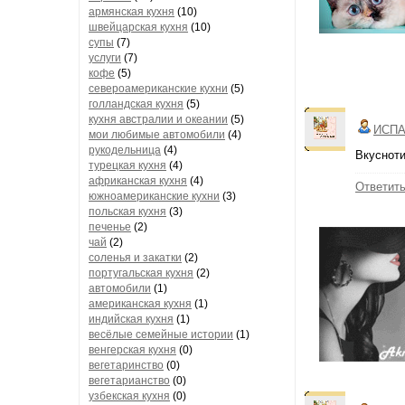
армянская кухня
(10)
швейцарская кухня
(10)
супы
(7)
услуги
(7)
кофе
(5)
североамериканские кухни
(5)
голландская кухня
(5)
кухня австралии и океании
(5)
ИСПА
мои любимые автомобили
(4)
рукодельница
(4)
Вкуснот
турецкая кухня
(4)
африканская кухня
(4)
Ответит
южноамериканские кухни
(3)
польская кухня
(3)
печенье
(2)
чай
(2)
соленья и закатки
(2)
португальская кухня
(2)
автомобили
(1)
американская кухня
(1)
индийская кухня
(1)
весёлые семейные истории
(1)
венгерская кухня
(0)
вегетаринство
(0)
вегетарианство
(0)
узбекская кухня
(0)