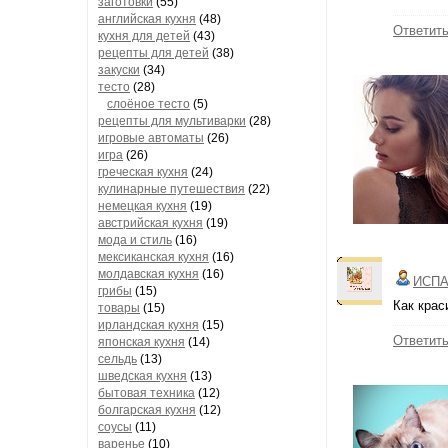
заготовки
(55)
английская кухня
(48)
Ответит
кухня для детей
(43)
рецепты для детей
(38)
закуски
(34)
тесто
(28)
слоёное тесто
(5)
рецепты для мультиварки
(28)
игровые автоматы
(26)
игра
(26)
греческая кухня
(24)
кулинарные путешествия
(22)
немецкая кухня
(19)
австрийская кухня
(19)
мода и стиль
(16)
мексиканская кухня
(16)
молдавская кухня
(16)
ИСПА
грибы
(15)
Как крас
товары
(15)
ирландская кухня
(15)
Ответит
японская кухня
(14)
сельдь
(13)
шведская кухня
(13)
бытовая техника
(12)
болгарская кухня
(12)
соусы
(11)
варенье
(10)