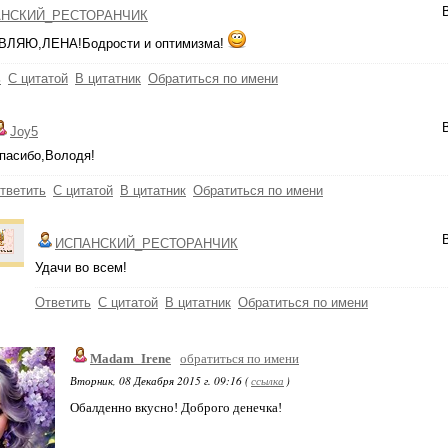
НСКИЙ_РЕСТОРАНЧИК
ЛЯЮ,ЛЕНА!Бодрости и оптимизма!
ь
С цитатой
В цитатник
Обратиться по имени
Joy5
пасибо,Володя!
тветить
С цитатой
В цитатник
Обратиться по имени
ИСПАНСКИЙ_РЕСТОРАНЧИК
Удачи во всем!
Ответить
С цитатой
В цитатник
Обратиться по имени
Madam_Irene
обратиться по имени
Вторник, 08 Декабря 2015 г. 09:16 (
ссылка
)
Обалденно вкусно! Доброго денечка!