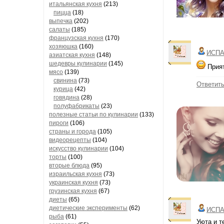
итальянская кухня
(213)
пицца
(18)
выпечка
(202)
салаты
(185)
французская кухня
(170)
хозяюшка
(160)
ИСПА
азиатская кухня
(148)
шедевры кулинарии
(145)
Прият
мясо
(139)
свинина
(73)
Ответит
курица
(42)
говядина
(28)
полуфабрикаты
(23)
полезные статьи по кулинарии
(133)
пироги
(106)
страны и города
(105)
видеорецепты
(104)
искусство кулинарии
(104)
торты
(100)
вторые блюда
(95)
израильская кухня
(73)
украинская кухня
(73)
грузинская кухня
(67)
диеты
(65)
диетические эксперименты
(62)
ИСПА
рыба
(61)
Уюта и т