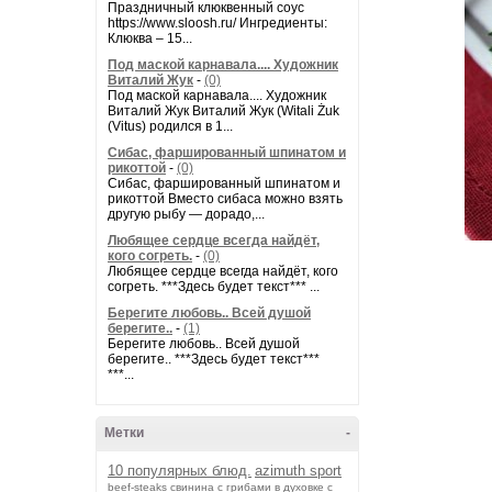
Праздничный клюквенный соус
https://www.sloosh.ru/ Ингредиенты:
Клюква – 15...
Под маской карнавала.... Художник
Виталий Жук
-
(0)
Под маской карнавала.... Художник
Виталий Жук Виталий Жук (Witali Żuk
(Vitus) родился в 1...
Сибас, фаршированный шпинатом и
рикоттой
-
(0)
Сибас, фаршированный шпинатом и
рикоттой Вместо сибаса можно взять
другую рыбу — дорадо,...
Любящее сердце всегда найдёт,
кого согреть.
-
(0)
Любящее сердце всегда найдёт, кого
согреть. ***Здесь будет текст*** ...
Берегите любовь.. Всей душой
берегите..
-
(1)
Берегите любовь.. Всей душой
берегите.. ***Здесь будет текст***
***...
Метки
-
10 популярных блюд.
azimuth sport
beef-stеаks
cвинина с грибами в духовке с