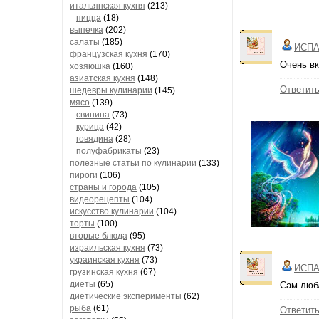
итальянская кухня
(213)
пицца
(18)
выпечка
(202)
салаты
(185)
ИСПА
французская кухня
(170)
Очень вк
хозяюшка
(160)
азиатская кухня
(148)
Ответит
шедевры кулинарии
(145)
мясо
(139)
свинина
(73)
курица
(42)
говядина
(28)
полуфабрикаты
(23)
полезные статьи по кулинарии
(133)
пироги
(106)
страны и города
(105)
видеорецепты
(104)
искусство кулинарии
(104)
торты
(100)
вторые блюда
(95)
израильская кухня
(73)
украинская кухня
(73)
ИСПА
грузинская кухня
(67)
диеты
(65)
Сам любл
диетические эксперименты
(62)
рыба
(61)
Ответит