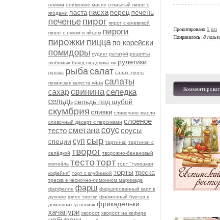
оливки
оливковое масло
открытый пирог с
пасха
паста
перец
печень
ягодами
пирог
печенье
пирог с ежевикой
Процитировано
5 раз
пироги
пирог с луком и яйцом
Понравилось:
8 польз
пирожки
пицца
по-корейски
помидоры
пудинг
рататуй
рецепты
рулетики
любимых блюд людовика xiv
рыба
салат
рулька
салат тунец
салаты
пекинская капуста яйца
Комментироват
свинина
селедка
сахар
сельдь
сельдь под шубой
скумбрия
сливки
сливочное масло
слоеное
сливочный десерт с персиками
соус
сметана
тесто
соусы
сыр
суп
специи
тартинки
тартинки с
творог
селёдкой
творожно-банановый
тесто
торт
коктейль
торт "турецкая
торты
треска
кофейня"
торт с клубникой
треска в чесночно-лимонном маринаде
фарш
фарфалле
фаршированный карп в
духовке
филе трески
фирменный бургер в
фрикадельки
домашних условиях
хачапури
хворост
хворост на кефире