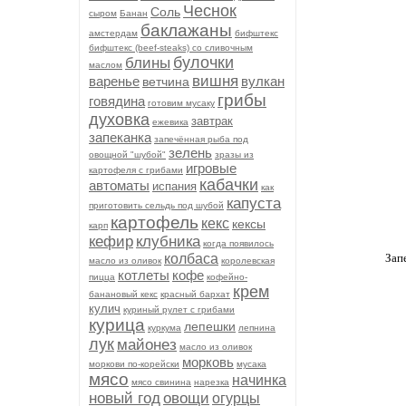
Чеснок
Соль
сыром
Банан
баклажаны
амстердам
бифштекс
бифштекс (beef-stеаks) со сливочным
булочки
блины
маслом
вишня
варенье
вулкан
ветчина
грибы
говядина
готовим мусаку
духовка
завтрак
ежевика
запеканка
запечённая рыба под
зелень
овощной "шубой"
зразы из
игровые
картофеля с грибами
кабачки
автоматы
испания
как
капуста
приготовить сельдь под шубой
картофель
кекс
кексы
карп
кефир
клубника
когда появилось
колбаса
Зап
масло из оливок
королевская
котлеты
кофе
пицца
кофейно-
крем
банановый кекс
красный бархат
кулич
куриный рулет с грибами
курица
лепешки
куркума
лепнина
лук
майонез
масло из оливок
морковь
моркови по-корейски
мусака
мясо
начинка
мясо свинина
нарезка
новый год
овощи
огурцы