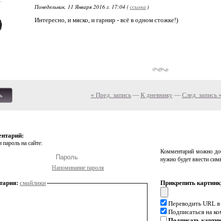
Понедельник, 11 Января 2016 г. 17:04 (
ссылка
)
Интересно, и мяско, и гарнир - всё в одном стожке!)
« Пред. запись
—
К дневнику
—
След. запись 
ь
ентарий:
 пароль на сайте:
Комментарий можно доб
нужно будет ввести сим
Напоминание пароля
тария:
смайлики
Прикрепить картинк
Переводить URL в
Подписаться на к
Подписать карти