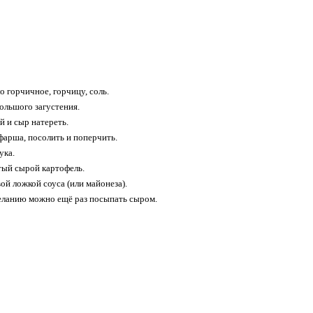
 горчичное, горчицу, соль.
ольшого загустения.
й и сыр натереть.
фарша, посолить и поперчить.
ука.
тый сырой картофель.
ой ложкой соуса (или майонеза).
желанию можно ещё раз посыпать сыром.