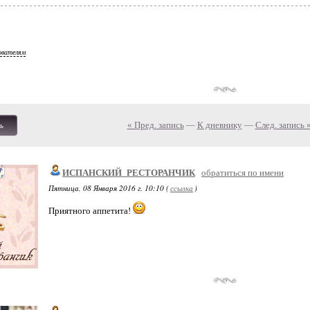
ователям
« Пред. запись
—
К дневнику
—
След. запись 
ь
ИСПАНСКИЙ_РЕСТОРАНЧИК
обратиться по имени
Пятница, 08 Января 2016 г. 10:10 (
ссылка
)
Приятного аппетита!