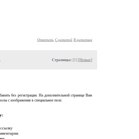
Ответить
С цитатой
В цитатник
»
Страницы:
[1] [
Новые
]
авить без регистрации. На дополнительной странице Вам
волы с изображения в специальное поле.
у:
 ссылку
омментарии
нку