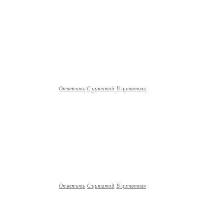
Ответить
С цитатой
В цитатник
Ответить
С цитатой
В цитатник