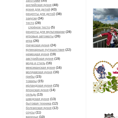
заготовки
(55)
английская кухня
(48)
кухня для детей
(43)
рецепты для детей
(38)
закуски
(34)
тесто
(28)
слоёное тесто
(5)
рецепты для мультиварки
(28)
игровые автоматы
(26)
игра
(26)
греческая кухня
(24)
кулинарные путешествия
(22)
немецкая кухня
(19)
австрийская кухня
(19)
мода и стиль
(16)
мексиканская кухня
(16)
молдавская кухня
(16)
грибы
(15)
товары
(15)
ирландская кухня
(15)
японская кухня
(14)
сельдь
(13)
шведская кухня
(13)
бытовая техника
(12)
болгарская кухня
(12)
соусы
(11)
варенье
(10)