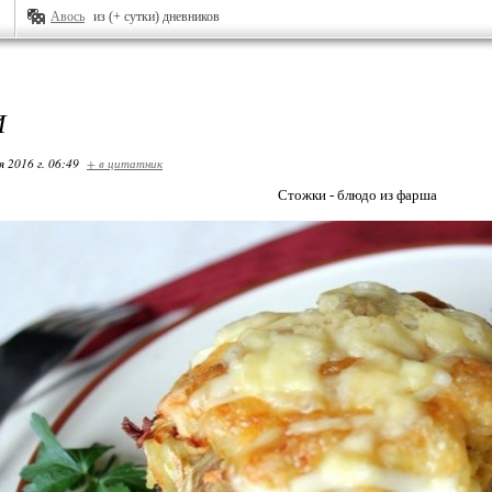
Авось
из (+ сутки) дневников
И
я 2016 г. 06:49
+ в цитатник
Стожки - блюдо из фарша