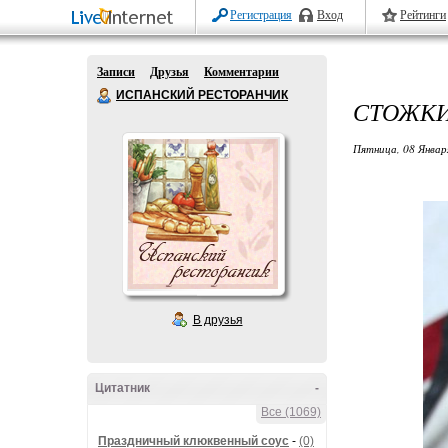
Регистрация
Вход
Рейтинги
Записи
Друзья
Комментарии
ИСПАНСКИЙ РЕСТОРАНЧИК
СТОЖК
Пятница, 08 Январ
В друзья
Цитатник
-
Все (1069)
Праздничный клюквенный соус
-
(0)