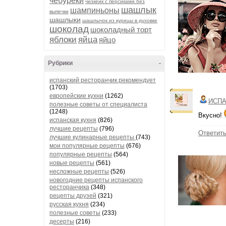
чебуреки
чизкейк с персиками без
шашлык
шампиньоны
выпечки
шашлыки
шашлычок из курицы в духовке
шоколад
шоколадный торт
яблоки
яйца
яйцо
Рубрики
-
испанский ресторанчик рекомендует
(1703)
европейские кухни
(1262)
ИСПА
полезные советы от специалиста
(1248)
Вкусно!
испанская кухня
(826)
лучшие рецепты
(796)
Ответит
лучшие кулинарные рецепты
(743)
мои популярные рецепты
(676)
популярные рецепты
(564)
новые рецепты
(561)
несложные рецепты
(526)
новогодние рецепты испанского
ресторанчика
(348)
рецепты друзей
(321)
русская кухня
(234)
полезные советы
(233)
десерты
(216)