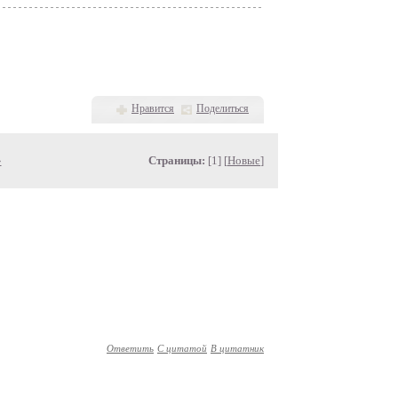
Нравится
Поделиться
»
Страницы:
[1] [
Новые
]
Ответить
С цитатой
В цитатник