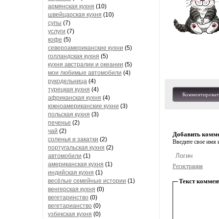
армянская кухня
(10)
швейцарская кухня
(10)
супы
(7)
услуги
(7)
кофе
(5)
североамериканские кухни
(5)
голландская кухня
(5)
кухня австралии и океании
(5)
мои любимые автомобили
(4)
рукодельница
(4)
турецкая кухня
(4)
Комментироват
африканская кухня
(4)
южноамериканские кухни
(3)
польская кухня
(3)
печенье
(2)
чай
(2)
Добавить комм
соленья и закатки
(2)
Введите свое имя и
португальская кухня
(2)
автомобили
(1)
американская кухня
(1)
Регистрация
индийская кухня
(1)
весёлые семейные истории
(1)
Текст коммен
венгерская кухня
(0)
вегетаринство
(0)
вегетарианство
(0)
узбекская кухня
(0)