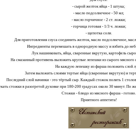
- сырой желток яйца - 1 штука;
- масло подсолнечное - 50 мл;
- масло горчичное - 2 ст. ложки;
- горчица готовая - 1/3 ч. ложки;
- щепотка соли.
Для приготовления соуса соединить желток, масло подсолнечное, масло
Ингредиенты перемешать в однородную массу и взбить до неб
Лук нашинковать, яйца, сваренные вкрутую, картофель сыро
На смазанный противень выложить круглые лепешки из сырого мясного 
На каждую лепешку из фарша положить слой л
Затем выложить слоями тертые яйца (сваренные вкрутую) и тер
Последний слой начинки - это тёртый сыр. Каждый стожок полить 1 столов
екать стожки в разогретой духовке при 180-200 градусах около 30 минут. По 
Стожки - блюдо из мясного фарша - готово.
Приятного аппетита!