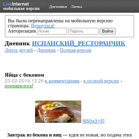
Live
Internet
Дневники
Личка
мобильная версия
Вы были перенаправлены на мобильную версию
страницы.
Вернуться!
Авторизация
Дневник
ИСПАНСКИЙ_РЕСТОРАНЧИК
Лента друзей
-
Дневник
-
Полная версия
Яйца с беконом
23-02-2016 13:26
к комментариям
-
к полной версии
-
понравилось!
[650x315]
Завтрак из бекона и яиц
— идея не новая, но подача этих