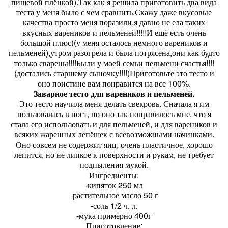
пищевой плёнкой).Так как я решила приготовить два вида
теста у меня было с чем сравнить.Скажу даже вкусовые
качества просто меня поразили,я давно не ела таких
вкусных вареников и пельменей!!!!!И ещё есть очень
большой плюс((у меня осталось немного вареников и
пельменей),утром разогрела и была потрясена,они как будто
только сварены!!!!Были у моей семьи пельмени счастья!!!!
(достались старшему сыночку!!!!)Приготовьте это тесто и
оно поистине вам понравится на все 100%.
Заварное тесто для вареников и пельменей.
Это тесто научила меня делать свекровь. Сначала я им
пользовалась в пост, но оно так понравилось мне, что я
стала его использовать и для пельменей, и для вареников и
всяких жаренных лепёшек с всевозможными начинками.
Оно совсем не содержит яиц, очень пластичное, хорошо
лепится, но не липкое к поверхности и рукам, не требует
подпыления мукой.
Ингредиенты:
-кипяток 250 мл
-растительное масло 50 г
-соль 1/2 ч. л.
-мука примерно 400г
Приготовление: