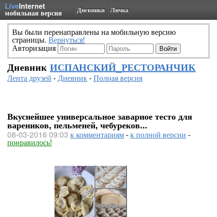
Live
Internet
Дневники
Личка
мобильная версия
Вы были перенаправлены на мобильную версию
страницы.
Вернуться!
Авторизация
Дневник
ИСПАНСКИЙ_РЕСТОРАНЧИК
Лента друзей
-
Дневник
-
Полная версия
Вкуснейшее универсальное заварное тесто для
вареников, пельменей, чебуреков...
08-03-2016 09:03
к комментариям
-
к полной версии
-
понравилось!