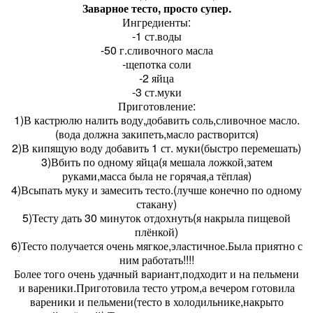
Заварное тесто, просто супер.
Ингредиенты:
-1 ст.воды
-50 г.сливочного масла
-щепотка соли
-2 яйца
-3 ст.муки
Приготовление:
1)В кастрюлю налить воду,добавить соль,сливочное масло.
(вода должна закипеть,масло растворится)
2)В кипящую воду добавить 1 ст. муки(быстро перемешать)
3)Вбить по одному яйца(я мешала ложкой,затем
руками,масса была не горячая,а тёплая)
4)Всыпать муку и замесить тесто.(лучше конечно по одному
стакану)
5)Тесту дать 30 минуток отдохнуть(я накрыла пищевой
плёнкой)
6)Тесто получается очень мягкое,эластичное.Была приятно с
ним работать!!!!
Более того очень удачный вариант,подходит и на пельмени
и вареники.Приготовила тесто утром,а вечером готовила
вареники и пельмени(тесто в холодильнике,накрыто