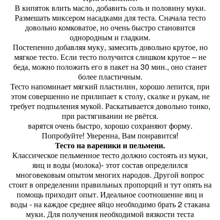
В кипяток влить масло, добавить соль и половину муки.
Размешать миксером насадками для теста. Сначала тесто
довольно комковатое, но очень быстро становится
однородным и гладким.
Постепенно добавляя муку, замесить довольно крутое, но
мягкое тесто. Если тесто получится слишком крутое – не
беда, можно положить его в пакет на 30 мин., оно станет
более пластичным.
Тесто напоминает мягкий пластилин, хорошо лепится, при
этом совершенно не прилипает к столу, скалке и рукам, не
требует подпыления мукой. Раскатывается довольно тонко,
при растягивании не рвётся.
варятся очень быстро, хорошо сохраняют форму.
Попробуйте! Уверенна, Вам понравится!
Тесто на вареники и пельмени.
Классическое пельменное тесто должно состоять из муки,
яиц и воды (молока)- этот состав определился
многовековым опытом многих народов. Другой вопрос
стоит в определении правильных пропорций и тут опять на
помощь приходит опыт. Идеальное соотношение яиц и
воды - на каждое среднее яйцо необходимо брать 2 стакана
муки. Для получения необходимой вязкости теста