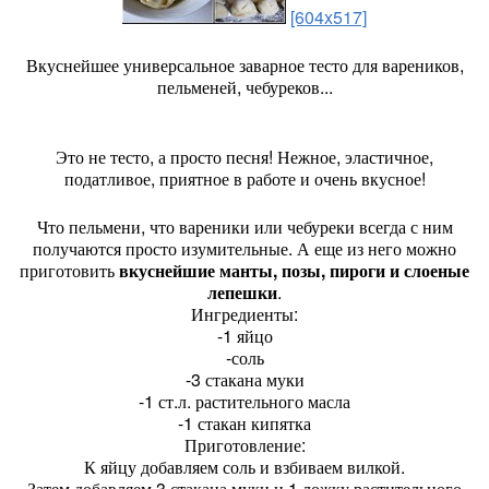
[604x517]
Вкуснейшее универсальное заварное тесто для вареников,
пельменей, чебуреков...
Это не тесто, а просто песня! Нежное, эластичное,
податливое, приятное в работе и очень вкусное!
Что пельмени, что вареники или чебуреки всегда с ним
получаются просто изумительные. А еще из него можно
приготовить
вкуснейшие манты, позы, пироги и слоеные
лепешки
.
Ингредиенты:
-1 яйцо
-соль
-3 стакана муки
-1 ст.л. растительного масла
-1 стакан кипятка
Приготовление:
К яйцу добавляем соль и взбиваем вилкой.
Затем добавляем 3 стакана муки и 1 ложку растительного