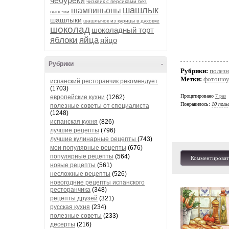
чебуреки
чизкейк с персиками без
шашлык
шампиньоны
выпечки
шашлыки
шашлычок из курицы в духовке
шоколад
шоколадный торт
яблоки
яйца
яйцо
Рубрики
-
Рубрики:
полезн
Метки:
фотошо
испанский ресторанчик рекомендует
(1703)
Процитировано
7 раз
европейские кухни
(1262)
Понравилось:
10 поль
полезные советы от специалиста
(1248)
испанская кухня
(826)
лучшие рецепты
(796)
лучшие кулинарные рецепты
(743)
мои популярные рецепты
(676)
популярные рецепты
(564)
Комментироват
новые рецепты
(561)
несложные рецепты
(526)
новогодние рецепты испанского
ресторанчика
(348)
рецепты друзей
(321)
русская кухня
(234)
полезные советы
(233)
десерты
(216)