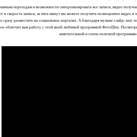
лавным переходам и возможности синхронизировать все записи, видео получа
ет и скорость записи, за пять минут вы можете получить полноценное видео в
о сразу разместить на социальных порталах. А благодаря музыке слайд- шоу
рое облегчит вам работу с этой моей любимой программой ФотоШоу. Посмотри
замечательной и очень полезной программко