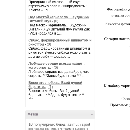
Праздничный клюквенный соус
https://www.sloosh.ru/ Ингредиенты:
Фотографии да
Клюква – 15...
столько ес
Под маской карнавала.... Художник
Виталий Жук
-
(0)
Качества фотог
Под маской карнавала.... Художник
Виталий Жук Виталий Жук (Witali Żuk
(Vitus) родился в 1...
Сегодня можно 
Сибас, фаршированный шпинатом и
рикоттой
-
(0)
Сибас, фаршированный шпинатом и
рикоттой Вместо сибаса можно взять
другую рыбу — дорадо,...
Любящее сердце всегда найдёт,
кого согреть.
-
(0)
Любящее сердце всегда найдёт, кого
согреть. ***Здесь будет текст*** ...
Берегите любовь.. Всей душой
К любому торже
берегите..
-
(1)
Берегите любовь.. Всей душой
берегите.. ***Здесь будет текст***
Фото
***...
Программа
Метки
-
10 популярных блюд.
azimuth sport
beef-stеаks
cвинина с грибами в духовке с