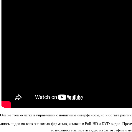
Она не только легка в управлении с понятным интерфейсом, но и богата разл
апись видео во всех знакомых форматах, а также в Full-HD и DVD-видео. Пре
возможность записать видео из фотографий и му