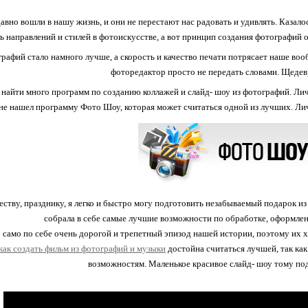
вно вошли в нашу жизнь, и они не перестают нас радовать и удивлять. Казало
ть направлений и стилей в фотоискусстве, а вот принцип создания фотографий
рафий стало намного лучше, а скорость и качество печати потрясает наше воо
фоторедактор просто не передать словами. Щедев
найти много программ по созданию коллажей и слайд- шоу из фотографий. Лич
не нашел программу Фото Шоу, которая может считаться одной из лучших. Лич
ству, празднику, я легко и быстро могу подготовить незабываемый подарок из
собрала в себе самые лучшие возможности по обработке, оформлени
 само по себе очень дорогой и трепетный эпизод нашей истории, поэтому их х
как создать фильм из фотографий и музыки
достойна считаться лучшей, так ка
возможностям. Маленькое красивое слайд- шоу тому по