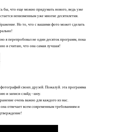
сь бы, что еще можно придумать нового, ведь уже
 остается ненизменным уже многие десятилетия.
бражение. Но то, что с вашими фото может сделать
рально!
но я перепробовал не один десяток программ, пока
но я считаю, что она самая лучшая!
 фотографий своих друзей. Пожалуй. эта программа
ю и записи слайд - шоу.
ранение очень важно для каждого из нас.
к она отвечает всем современным требованиям и
дтверждение!