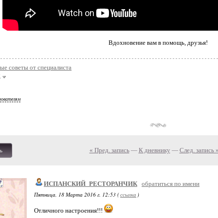
Вдохновение вам в помощь, друзья!
ые советы от специалиста
у
зователям
« Пред. запись
—
К дневнику
—
След. запись 
ь
ИСПАНСКИЙ_РЕСТОРАНЧИК
обратиться по имени
Пятница, 18 Марта 2016 г. 12:53 (
ссылка
)
Отличного настроения!!!