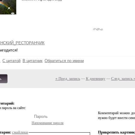
НСКИЙ_РЕСТОРАНЧИК
игодится!
ь
С цитатой
В цитатник
Обратиться по имени
« Пред. запись
—
К дневнику
—
След. запись 
ь
ентарий:
 пароль на сайте:
Комментарий можно доб
нужно будет ввести сим
Напоминание пароля
тария:
смайлики
Прикрепить картинк