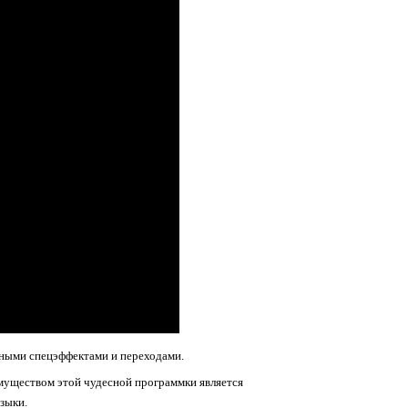
ичными спецэффектами и переходами.
имуществом этой чудесной программки является
зыки.