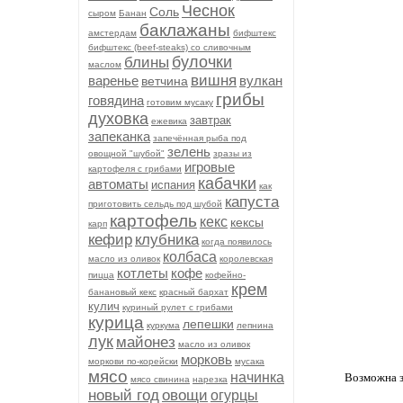
Чеснок
Соль
сыром
Банан
баклажаны
амстердам
бифштекс
бифштекс (beef-stеаks) со сливочным
булочки
блины
маслом
вишня
варенье
вулкан
ветчина
грибы
говядина
готовим мусаку
духовка
завтрак
ежевика
запеканка
запечённая рыба под
зелень
овощной "шубой"
зразы из
игровые
картофеля с грибами
кабачки
автоматы
испания
как
капуста
приготовить сельдь под шубой
картофель
кекс
кексы
карп
кефир
клубника
когда появилось
колбаса
масло из оливок
королевская
котлеты
кофе
пицца
кофейно-
крем
банановый кекс
красный бархат
кулич
куриный рулет с грибами
курица
лепешки
куркума
лепнина
лук
майонез
масло из оливок
морковь
моркови по-корейски
мусака
мясо
начинка
Возможна з
мясо свинина
нарезка
новый год
овощи
огурцы