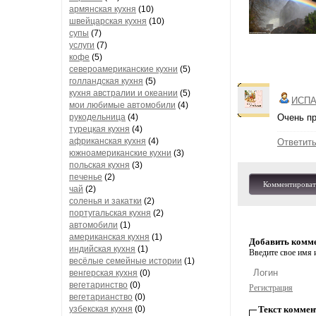
армянская кухня
(10)
швейцарская кухня
(10)
супы
(7)
услуги
(7)
кофе
(5)
североамериканские кухни
(5)
голландская кухня
(5)
кухня австралии и океании
(5)
ИСПА
мои любимые автомобили
(4)
рукодельница
(4)
Очень пр
турецкая кухня
(4)
африканская кухня
(4)
Ответит
южноамериканские кухни
(3)
польская кухня
(3)
печенье
(2)
Комментироват
чай
(2)
соленья и закатки
(2)
португальская кухня
(2)
автомобили
(1)
американская кухня
(1)
Добавить комм
индийская кухня
(1)
Введите свое имя и
весёлые семейные истории
(1)
венгерская кухня
(0)
вегетаринство
(0)
Регистрация
вегетарианство
(0)
узбекская кухня
(0)
Текст коммен