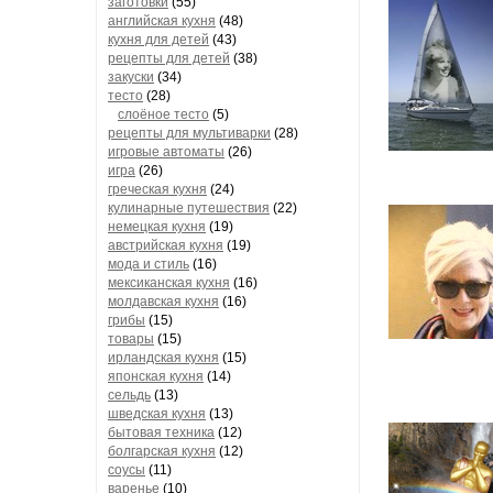
заготовки
(55)
английская кухня
(48)
кухня для детей
(43)
рецепты для детей
(38)
закуски
(34)
тесто
(28)
слоёное тесто
(5)
рецепты для мультиварки
(28)
игровые автоматы
(26)
игра
(26)
греческая кухня
(24)
кулинарные путешествия
(22)
немецкая кухня
(19)
австрийская кухня
(19)
мода и стиль
(16)
мексиканская кухня
(16)
молдавская кухня
(16)
грибы
(15)
товары
(15)
ирландская кухня
(15)
японская кухня
(14)
сельдь
(13)
шведская кухня
(13)
бытовая техника
(12)
болгарская кухня
(12)
соусы
(11)
варенье
(10)