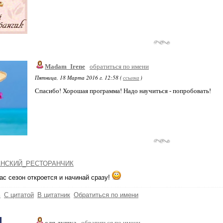
Madam_Irene
обратиться по имени
Пятница, 18 Марта 2016 г. 12:58 (
ссылка
)
Спасибо! Хорошая программа! Надо научиться - попробовать!
НСКИЙ_РЕСТОРАНЧИК
ас сезон откроется и начинай сразу!
ь
С цитатой
В цитатник
Обратиться по имени
оля-душка
обратиться по имени