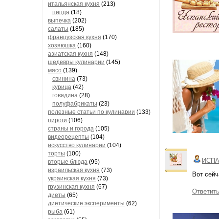
итальянская кухня
(213)
пицца
(18)
выпечка
(202)
салаты
(185)
французская кухня
(170)
хозяюшка
(160)
азиатская кухня
(148)
шедевры кулинарии
(145)
мясо
(139)
свинина
(73)
курица
(42)
говядина
(28)
полуфабрикаты
(23)
полезные статьи по кулинарии
(133)
пироги
(106)
страны и города
(105)
видеорецепты
(104)
искусство кулинарии
(104)
торты
(100)
ИСПА
вторые блюда
(95)
израильская кухня
(73)
Вот сейч
украинская кухня
(73)
грузинская кухня
(67)
Ответит
диеты
(65)
диетические эксперименты
(62)
рыба
(61)