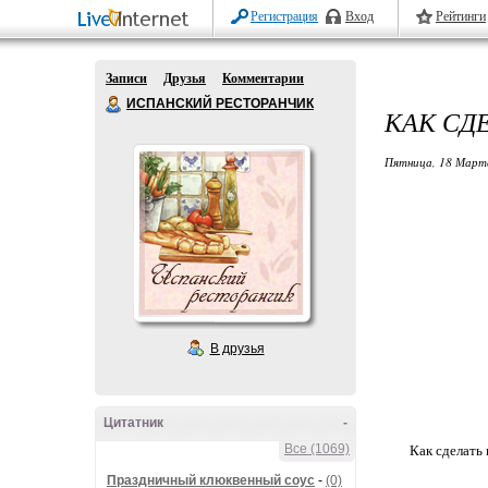
Регистрация
Вход
Рейтинги
Записи
Друзья
Комментарии
ИСПАНСКИЙ РЕСТОРАНЧИК
КАК СД
Пятница, 18 Марта
В друзья
Цитатник
-
Все (1069)
Как сделать 
Праздничный клюквенный соус
-
(0)