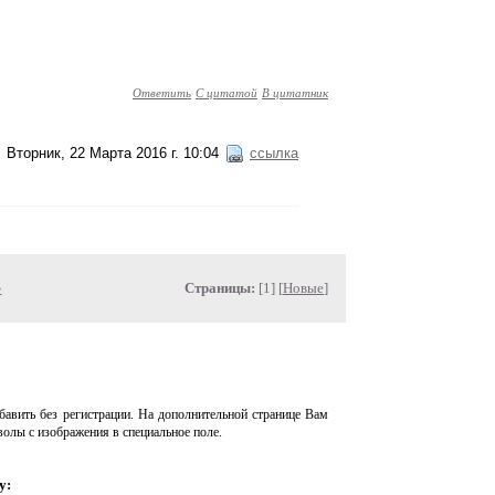
Ответить
С цитатой
В цитатник
Вторник, 22 Марта 2016 г. 10:04
ссылка
»
Страницы:
[1] [
Новые
]
авить без регистрации. На дополнительной странице Вам
волы с изображения в специальное поле.
у: