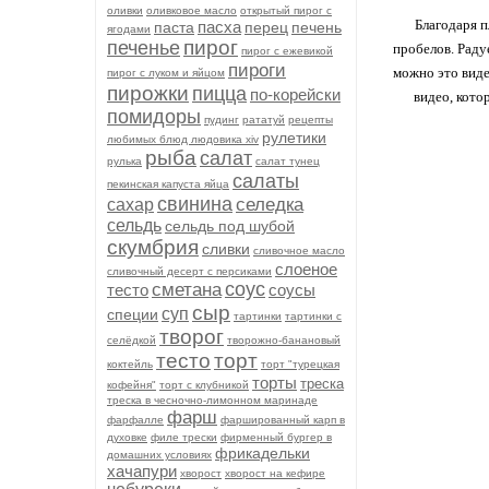
оливки
оливковое масло
открытый пирог с
Благодаря п
пасха
паста
перец
печень
ягодами
пирог
печенье
пробелов. Раду
пирог с ежевикой
пироги
можно это виде
пирог с луком и яйцом
пирожки
пицца
по-корейски
видео, кото
помидоры
пудинг
рататуй
рецепты
рулетики
любимых блюд людовика xiv
рыба
салат
рулька
салат тунец
салаты
пекинская капуста яйца
свинина
селедка
сахар
сельдь
сельдь под шубой
скумбрия
сливки
сливочное масло
слоеное
сливочный десерт с персиками
соус
сметана
тесто
соусы
сыр
суп
специи
тартинки
тартинки с
творог
селёдкой
творожно-банановый
тесто
торт
коктейль
торт "турецкая
торты
треска
кофейня"
торт с клубникой
треска в чесночно-лимонном маринаде
фарш
фарфалле
фаршированный карп в
духовке
филе трески
фирменный бургер в
фрикадельки
домашних условиях
хачапури
хворост
хворост на кефире