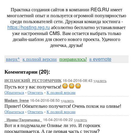
Практика создания сайтов в компании REG.RU имеет
многолетний опыт и пользуется огромной популярностью
среди пользователей сети. Дружная команда хостинга -
https://hosting.reg.ru
абсолютно бесплатно устанавливает
уже настроенный CMS. Вам остается выбрать только
дизайн-шаблон для своего нового проекта. Удачного
денечка, друзья!
вверх^
к полной версии
понравилось!
в evernote
Комментарии (20):
16-04-2016-08:43
удалить
ИСПАНСКИЙ_РЕСТОРАНЧИК
Пусть все у вас получиться!
Обратиться
-
Ответить
-
К полной версии
16-04-2016-08:50
удалить
Madam_Irene
Привет! Обязательно получится! Очень похож на оливье!
Обратиться
-
Ответить
-
К полной версии
16-04-2016-09:22
удалить
_Ирина-Тверичанка_
Вот и я подумала,не Оливье ли это. И горошек
просматривается. А где первая часть с тестом?