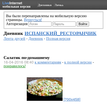
Live
Internet
Дневники
Личка
мобильная версия
Вы были перенаправлены на мобильную версию
страницы.
Вернуться!
Авторизация
Дневник
ИСПАНСКИЙ_РЕСТОРАНЧИК
Лента друзей
-
Дневник
-
Полная версия
Салатик по-домашнему
16-04-2016 08:40
к комментариям
-
к полной версии
-
понравилось!
[700x458]