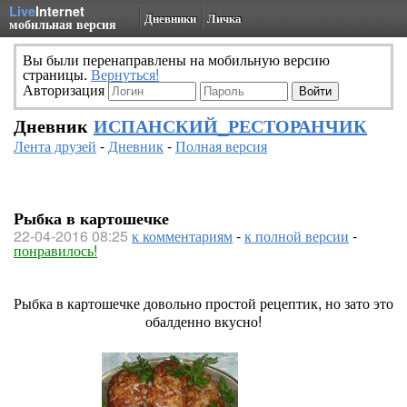
Live
Internet
Дневники
Личка
мобильная версия
Вы были перенаправлены на мобильную версию
страницы.
Вернуться!
Авторизация
Дневник
ИСПАНСКИЙ_РЕСТОРАНЧИК
Лента друзей
-
Дневник
-
Полная версия
Рыбка в картошечке
22-04-2016 08:25
к комментариям
-
к полной версии
-
понравилось!
Рыбка в картошечке довольно простой рецептик, но зато это
обалденно вкусно!