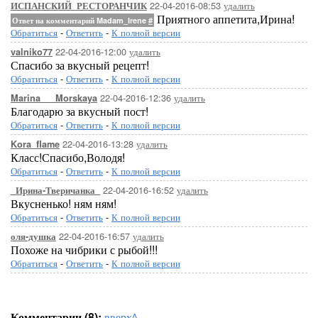
22-04-2016-08:53
удалить
ИСПАНСКИЙ_РЕСТОРАНЧИК
Приятного аппетита,Ирина!
Ответ на комментарий Madam_Irene
#
Обратиться
-
Ответить
-
К полной версии
22-04-2016-12:00
удалить
valniko77
Спасибо за вкусный рецепт!
Обратиться
-
Ответить
-
К полной версии
22-04-2016-12:36
удалить
Marina___Morskaya
Благодарю за вкусный пост!
Обратиться
-
Ответить
-
К полной версии
22-04-2016-13:28
удалить
Kora_flame
Класс!Спасибо,Володя!
Обратиться
-
Ответить
-
К полной версии
22-04-2016-16:52
удалить
_Ирина-Тверичанка_
Вкусненько! ням ням!
Обратиться
-
Ответить
-
К полной версии
22-04-2016-16:57
удалить
оля-душка
Похоже на чибрики с рыбой!!!
Обратиться
-
Ответить
-
К полной версии
Комментарии (8):
вверх^