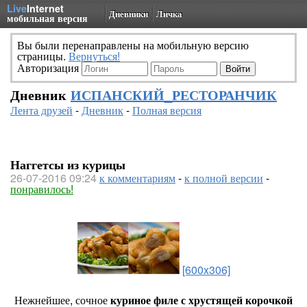
Live
Internet
Дневники
Личка
мобильная версия
Вы были перенаправлены на мобильную версию
страницы.
Вернуться!
Авторизация
Дневник
ИСПАНСКИЙ_РЕСТОРАНЧИК
Лента друзей
-
Дневник
-
Полная версия
Наггетсы из курицы
26-07-2016 09:24
к комментариям
-
к полной версии
-
понравилось!
[600x306]
Нежнейшее, сочное
куриное филе с хрустящей корочкой