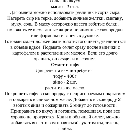
соль - по вкусу
масло - 2 ст.л.
Для омлета можно использовать различные сорта сыра.
Натереть сыр на терке, добавить яичные желтки, сметану,
муку, соль. В массу осторожно ввести взбитые белки,
положить ее в смазанные жиром порционные сковородки
или формочки и запечь в духовке.
Готовый омлет должен быть золотистого цвета, увеличиться
в объеме вдвое. Подавать омлет сразу после выпечки с
картофелем и растопленным маслом. Если его долго
хранить, он осядет и высохнет.
Омлет с тофу
Для рецепта вам потребуется:
тофу - 400г
яйцо - 2 шт.
растительное масло.
Покрошить тофу в сковородку с непригораемым покрытием
и обжарить в сливочном масле. Добавить в сковороду 2
взбитых яйца и обжаривать 5 минут до готовности.
Приправить по вкусу и готовить, помешивая, пока все
хорошо не прогреется. Как и в обычный омлет, можно
добавлять все, что вам нравиться: лук, томаты, зелень,
грибы.