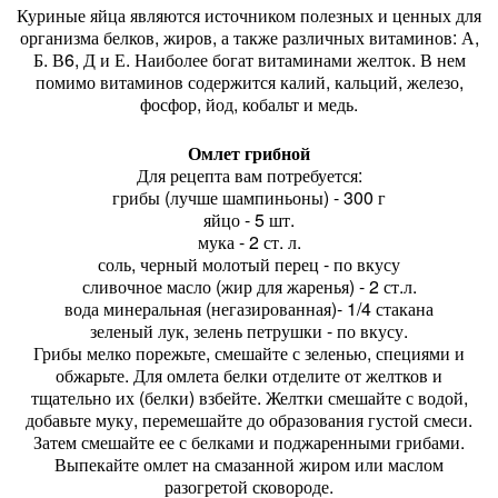
Куриные яйца являются источником полезных и ценных для
организма белков, жиров, а также различных витаминов: А,
Б. В6, Д и Е. Наиболее богат витаминами желток. В нем
помимо витаминов содержится калий, кальций, железо,
фосфор, йод, кобальт и медь.
Омлет грибной
Для рецепта вам потребуется:
грибы (лучше шампиньоны) - 300 г
яйцо - 5 шт.
мука - 2 ст. л.
соль, черный молотый перец - по вкусу
сливочное масло (жир для жаренья) - 2 ст.л.
вода минеральная (негазированная)- 1/4 стакана
зеленый лук, зелень петрушки - по вкусу.
Грибы мелко порежьте, смешайте с зеленью, специями и
обжарьте. Для омлета белки отделите от желтков и
тщательно их (белки) взбейте. Желтки смешайте с водой,
добавьте муку, перемешайте до образования густой смеси.
Затем смешайте ее с белками и поджаренными грибами.
Выпекайте омлет на смазанной жиром или маслом
разогретой сковороде.