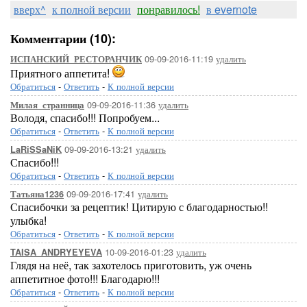
вверх^
к полной версии
понравилось!
в evernote
Комментарии (10):
09-09-2016-11:19
удалить
ИСПАНСКИЙ_РЕСТОРАНЧИК
Приятного аппетита!
Обратиться
-
Ответить
-
К полной версии
09-09-2016-11:36
удалить
Милая_странница
Володя, спасибо!!! Попробуем...
Обратиться
-
Ответить
-
К полной версии
09-09-2016-13:21
удалить
LaRiSSaNiK
Спасибо!!!
Обратиться
-
Ответить
-
К полной версии
09-09-2016-17:41
удалить
Татьяна1236
Спасибочки за рецептик! Цитирую с благодарностью!!
улыбка!
Обратиться
-
Ответить
-
К полной версии
10-09-2016-01:23
удалить
TAISA_ANDRYEYEVA
Глядя на неё, так захотелось приготовить, уж очень
аппетитное фото!!! Благодарю!!!
Обратиться
-
Ответить
-
К полной версии