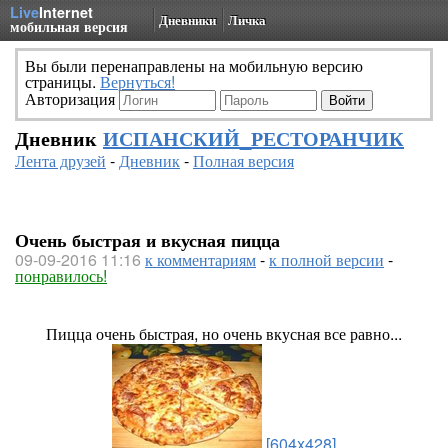
Live
Internet
Дневники
Личка
мобильная версия
Вы были перенаправлены на мобильную версию
страницы.
Вернуться!
Авторизация
Дневник
ИСПАНСКИЙ_РЕСТОРАНЧИК
Лента друзей
-
Дневник
-
Полная версия
Очень быстрая и вкусная пицца
09-09-2016 11:16
к комментариям
-
к полной версии
-
понравилось!
Пицца очень быстрая, но очень вкусная все равно...
[604x428]