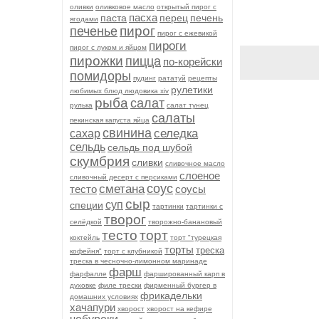
оливки
оливковое масло
открытый пирог с
пасха
паста
перец
печень
ягодами
пирог
печенье
пирог с ежевикой
пироги
пирог с луком и яйцом
пирожки
пицца
по-корейски
помидоры
пудинг
рататуй
рецепты
рулетики
любимых блюд людовика xiv
рыба
салат
рулька
салат тунец
салаты
пекинская капуста яйца
свинина
селедка
сахар
сельдь
сельдь под шубой
скумбрия
сливки
сливочное масло
слоеное
сливочный десерт с персиками
соус
сметана
тесто
соусы
сыр
суп
специи
тартинки
тартинки с
творог
селёдкой
творожно-банановый
тесто
торт
коктейль
торт "турецкая
торты
треска
кофейня"
торт с клубникой
треска в чесночно-лимонном маринаде
фарш
фарфалле
фаршированный карп в
духовке
филе трески
фирменный бургер в
фрикадельки
домашних условиях
хачапури
хворост
хворост на кефире