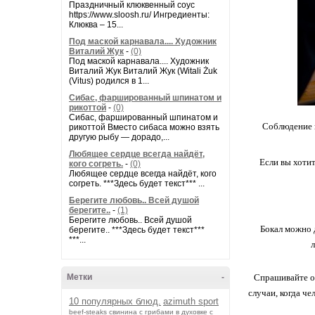
Праздничный клюквенный соус
https://www.sloosh.ru/ Ингредиенты:
Клюква – 15...
Под маской карнавала.... Художник
Виталий Жук
-
(0)
Под маской карнавала.... Художник
Виталий Жук Виталий Жук (Witali Żuk
(Vitus) родился в 1...
Сибас, фаршированный шпинатом и
рикоттой
-
(0)
Сибас, фаршированный шпинатом и
Соблюдение п
рикоттой Вместо сибаса можно взять
другую рыбу — дорадо,...
Любящее сердце всегда найдёт,
Если вы хотит
кого согреть.
-
(0)
Любящее сердце всегда найдёт, кого
согреть. ***Здесь будет текст*** ...
Берегите любовь.. Всей душой
берегите..
-
(1)
Берегите любовь.. Всей душой
Бокал можно 
берегите.. ***Здесь будет текст***
***...
л
Метки
-
Спрашивайте оф
случаи, когда че
10 популярных блюд.
azimuth sport
beef-stеаks
cвинина с грибами в духовке с