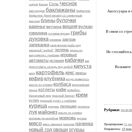
Чеснок
Соль
сыром
Банан
баклажаны
Аксессуары и 
амстердам
бифштекс
бифштекс (beef-stеаks) со сливочным
булочки
блины
маслом
вишня
варенье
вулкан
ветчина
В связи со стре
грибы
говядина
готовим мусаку
духовка
завтрак
ежевика
запеканка
запечённая рыба под
зелень
овощной "шубой"
зразы из
Не стесняйтесь
игровые
картофеля с грибами
кабачки
автоматы
испания
как
капуста
Возьмите 
приготовить сельдь под шубой
картофель
кекс
кексы
карп
кефир
клубника
когда появилось
колбаса
масло из оливок
королевская
котлеты
кофе
пицца
кофейно-
крем
банановый кекс
красный бархат
кулич
куриный рулет с грибами
курица
лепешки
куркума
лепнина
Рубрики:
полезн
лук
майонез
масло из оливок
морковь
моркови по-корейски
мусака
мясо
начинка
мясо свинина
нарезка
Процитировано
15 раз
новый год
овощи
огурцы
Понравилось:
13 поль