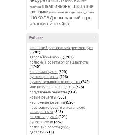
чебуреки
чизкейк с персиками без
шашлык
шампиньоны
выпечки
шашлыки
шашлычок из курицы в духовке
шоколад
шоколадный торт
яблоки
яйца
яйцо
Рубрики
-
испанский ресторанчик рекомендует
(1703)
европейские кухни
(1262)
полезные советы от специалиста
(1248)
испанская кухня
(826)
лучшие рецепты
(796)
лучшие кулинарные рецепты
(743)
мои популярные рецепты
(676)
популярные рецепты
(564)
новые рецепты
(561)
несложные рецепты
(526)
новогодние рецепты испанского
ресторанчика
(348)
рецепты друзей
(321)
русская кухня
(234)
полезные советы
(233)
десерты
(216)