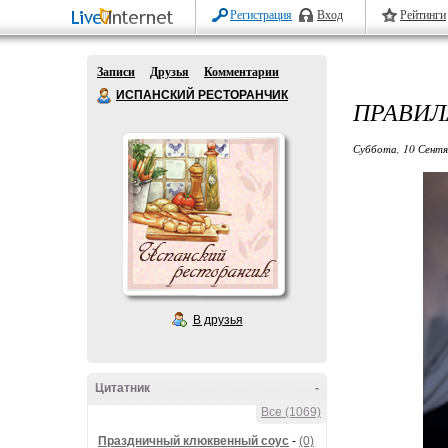
Регистрация
Вход
Рейтинги
Записи
Друзья
Комментарии
ИСПАНСКИЙ РЕСТОРАНЧИК
ПРАВИЛ
Суббота, 10 Сентя
В друзья
Цитатник
-
Все (1069)
Праздничный клюквенный соус
-
(0)