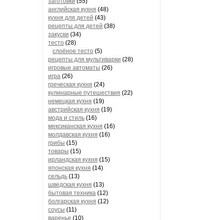
заготовки
(55)
английская кухня
(48)
кухня для детей
(43)
рецепты для детей
(38)
закуски
(34)
тесто
(28)
слоёное тесто
(5)
рецепты для мультиварки
(28)
игровые автоматы
(26)
игра
(26)
греческая кухня
(24)
кулинарные путешествия
(22)
немецкая кухня
(19)
австрийская кухня
(19)
мода и стиль
(16)
мексиканская кухня
(16)
молдавская кухня
(16)
грибы
(15)
товары
(15)
ирландская кухня
(15)
японская кухня
(14)
сельдь
(13)
шведская кухня
(13)
бытовая техника
(12)
болгарская кухня
(12)
соусы
(11)
варенье
(10)