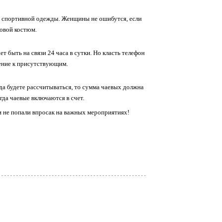
й спортивной одежды. Женщины не ошибутся, если
овой костюм.
 быть на связи 24 часа в сутки. Но класть телефон
жение к присутствующим.
гда будете рассчитываться, то сумма чаевых должна
гда чаевые включаются в счет.
ни не попали впросак на важных мероприятиях!