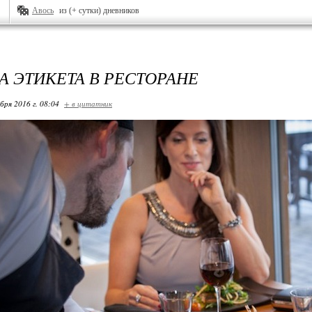
Авось
из (+ сутки) дневников
А ЭТИКЕТА В РЕСТОРАНЕ
бря 2016 г. 08:04
+ в цитатник