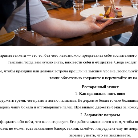
равил этикета — это то, без чего невозможно представить себе воспитанного 
таковым, тогда вам нужно знать,
как вести себя в обществе
. Сюда входит 
е, чтобы праздник или деловая встреча прошли на высшем уровне, воспользуйт
также обязательно сохраните и перечитайте их на 
Ресторанный этикет
Как правильно пить вино
держать тремя, четырьмя и пятью пальцами. Не держите бокал только большим 
адонь чашу бокала и оттопыривать палец.
Правильно держать бокал
за ножку
Задавайте вопросы
ицианта обо всём, что вас интересует. Его работа заключается в том, чтобы 
ловек не может есть заказанное блюдо, так как какой-то ингредиент ему не понр
заранее узнать, что вы заказываете.