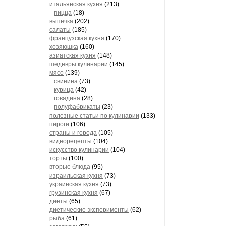
итальянская кухня
(213)
пицца
(18)
выпечка
(202)
салаты
(185)
французская кухня
(170)
хозяюшка
(160)
азиатская кухня
(148)
шедевры кулинарии
(145)
мясо
(139)
свинина
(73)
курица
(42)
говядина
(28)
полуфабрикаты
(23)
полезные статьи по кулинарии
(133)
пироги
(106)
страны и города
(105)
видеорецепты
(104)
искусство кулинарии
(104)
торты
(100)
вторые блюда
(95)
израильская кухня
(73)
украинская кухня
(73)
грузинская кухня
(67)
диеты
(65)
диетические эксперименты
(62)
рыба
(61)