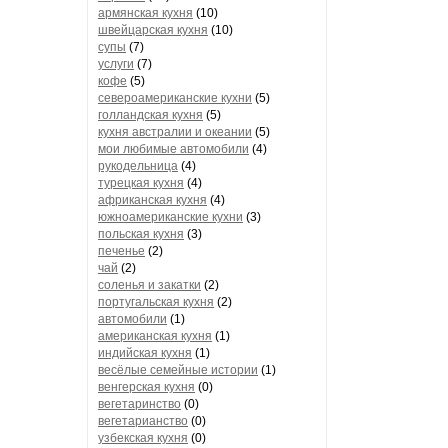
армянская кухня
(10)
швейцарская кухня
(10)
супы
(7)
услуги
(7)
кофе
(5)
североамериканские кухни
(5)
голландская кухня
(5)
кухня австралии и океании
(5)
мои любимые автомобили
(4)
рукодельница
(4)
турецкая кухня
(4)
африканская кухня
(4)
южноамериканские кухни
(3)
польская кухня
(3)
печенье
(2)
чай
(2)
соленья и закатки
(2)
португальская кухня
(2)
автомобили
(1)
американская кухня
(1)
индийская кухня
(1)
весёлые семейные истории
(1)
венгерская кухня
(0)
вегетаринство
(0)
вегетарианство
(0)
узбекская кухня
(0)