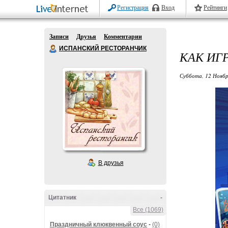
Регистрация
Вход
Рейтинги
Записи
Друзья
Комментарии
ИСПАНСКИЙ РЕСТОРАНЧИК
КАК ИГ
Суббота, 12 Ноябр
В друзья
Цитатник
-
Все (1069)
Праздничный клюквенный соус
-
(0)