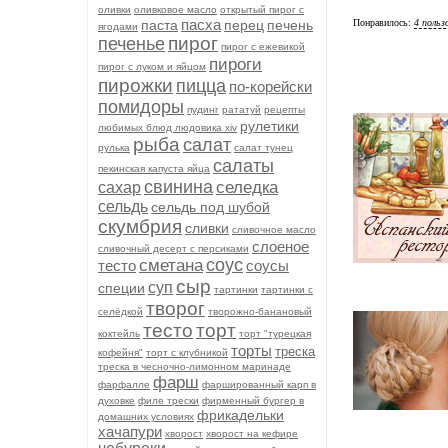
оливки
оливковое масло
открытый пирог с
пасха
паста
перец
печень
Понравилось:
4 польз
ягодами
пирог
печенье
пирог с ежевикой
пироги
пирог с луком и яйцом
пирожки
пицца
по-корейски
помидоры
пудинг
рататуй
рецепты
рулетики
любимых блюд людовика xiv
рыба
салат
рулька
салат тунец
салаты
пекинская капуста яйца
свинина
селедка
сахар
сельдь
сельдь под шубой
скумбрия
сливки
сливочное масло
слоеное
сливочный десерт с персиками
соус
сметана
тесто
соусы
сыр
суп
специи
тартинки
тартинки с
творог
селёдкой
творожно-банановый
тесто
торт
коктейль
торт "турецкая
торты
треска
кофейня"
торт с клубникой
треска в чесночно-лимонном маринаде
фарш
фарфалле
фаршированный карп в
духовке
филе трески
фирменный бургер в
фрикадельки
домашних условиях
хачапури
хворост
хворост на кефире