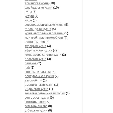
армянская кухня
(10)
швейцарская кухня
(10)
супы
(7)
услуги
(7)
кофе
(5)
североамериканские кухни
(5)
голландская кухня
(5)
кухня австралии и океании
(5)
мои любимые автомобили
(4)
рукодельница
(4)
турецкая кухня
(4)
африканская кухня
(4)
южноамериканские кухни
(3)
польская кухня
(3)
печенье
(2)
чай
(2)
соленья и закатки
(2)
португальская кухня
(2)
автомобили
(1)
американская кухня
(1)
индийская кухня
(1)
весёлые семейные истории
(1)
венгерская кухня
(0)
вегетаринство
(0)
вегетарианство
(0)
узбекская кухня
(0)