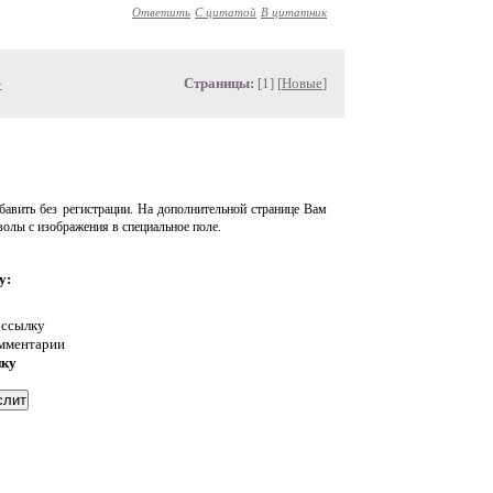
Ответить
С цитатой
В цитатник
»
Страницы:
[1] [
Новые
]
авить без регистрации. На дополнительной странице Вам
волы с изображения в специальное поле.
у:
 ссылку
омментарии
нку