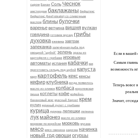
Чеснок
Соль
сыром
Банан
баклажаны
амстердам
бифштекс
бифштекс (beef-stеаks) со сливочным
булочки
блины
маслом
вишня
варенье
вулкан
ветчина
грибы
говядина
готовим мусаку
духовка
завтрак
ежевика
запеканка
запечённая рыба под
зелень
овощной "шубой"
зразы из
Если в вашей 
игровые
картофеля с грибами
кабачки
Самым главны
автоматы
испания
как
капуста
возможность иг
приготовить сельдь под шубой
картофель
кекс
кексы
карп
кефир
клубника
когда появилось
Теперь вовсе 
колбаса
масло из оливок
королевская
реальн
котлеты
кофе
пицца
кофейно-
крем
банановый кекс
красный бархат
Значит, отсюда
кулич
куриный рулет с грибами
курица
лепешки
куркума
лепнина
лук
майонез
масло из оливок
морковь
моркови по-корейски
мусака
мясо
начинка
мясо свинина
нарезка
новый год
овощи
огурцы