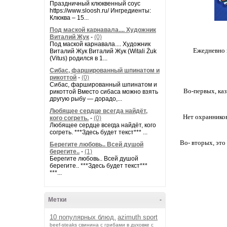
Праздничный клюквенный соус
https://www.sloosh.ru/ Ингредиенты:
Клюква – 15...
Под маской карнавала.... Художник
Виталий Жук
-
(0)
Под маской карнавала.... Художник
Ежедневно в
Виталий Жук Виталий Жук (Witali Żuk
(Vitus) родился в 1...
Сибас, фаршированный шпинатом и
рикоттой
-
(0)
Сибас, фаршированный шпинатом и
Во-первых, ка
рикоттой Вместо сибаса можно взять
другую рыбу — дорадо,...
Любящее сердце всегда найдёт,
Нет охранников
кого согреть.
-
(0)
Любящее сердце всегда найдёт, кого
согреть. ***Здесь будет текст*** ...
Во- вторых, это
Берегите любовь.. Всей душой
берегите..
-
(1)
Берегите любовь.. Всей душой
берегите.. ***Здесь будет текст***
***...
Метки
-
10 популярных блюд.
azimuth sport
beef-stеаks
cвинина с грибами в духовке с