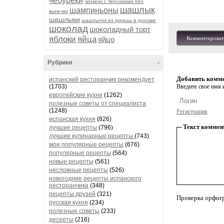
чебуреки
чизкейк с персиками без
шашлык
шампиньоны
выпечки
шашлыки
шашлычок из курицы в духовке
шоколад
шоколадный торт
яблоки
яйца
яйцо
Комментироват
Рубрики
-
Добавить комм
испанский ресторанчик рекомендует
(1703)
Введите свое имя и
европейские кухни
(1262)
полезные советы от специалиста
(1248)
Регистрация
испанская кухня
(826)
Текст коммен
лучшие рецепты
(796)
лучшие кулинарные рецепты
(743)
мои популярные рецепты
(676)
популярные рецепты
(564)
новые рецепты
(561)
несложные рецепты
(526)
новогодние рецепты испанского
ресторанчика
(348)
рецепты друзей
(321)
Проверка орфог
русская кухня
(234)
полезные советы
(233)
десерты
(216)