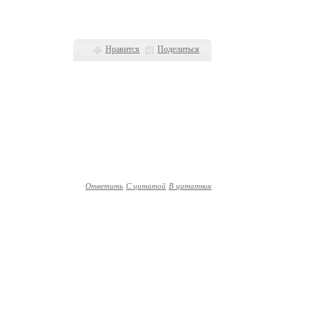
Нравится
Поделиться
Ответить
С цитатой
В цитатник