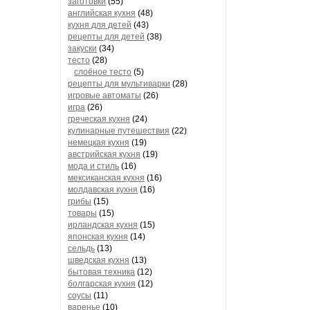
заготовки
(55)
английская кухня
(48)
кухня для детей
(43)
рецепты для детей
(38)
закуски
(34)
тесто
(28)
слоёное тесто
(5)
рецепты для мультиварки
(28)
игровые автоматы
(26)
игра
(26)
греческая кухня
(24)
кулинарные путешествия
(22)
немецкая кухня
(19)
австрийская кухня
(19)
мода и стиль
(16)
мексиканская кухня
(16)
молдавская кухня
(16)
грибы
(15)
товары
(15)
ирландская кухня
(15)
японская кухня
(14)
сельдь
(13)
шведская кухня
(13)
бытовая техника
(12)
болгарская кухня
(12)
соусы
(11)
варенье
(10)