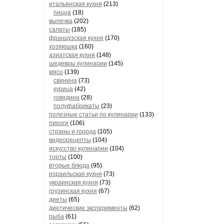
итальянская кухня
(213)
пицца
(18)
выпечка
(202)
салаты
(185)
французская кухня
(170)
хозяюшка
(160)
азиатская кухня
(148)
шедевры кулинарии
(145)
мясо
(139)
свинина
(73)
курица
(42)
говядина
(28)
полуфабрикаты
(23)
полезные статьи по кулинарии
(133)
пироги
(106)
страны и города
(105)
видеорецепты
(104)
искусство кулинарии
(104)
торты
(100)
вторые блюда
(95)
израильская кухня
(73)
украинская кухня
(73)
грузинская кухня
(67)
диеты
(65)
диетические эксперименты
(62)
рыба
(61)