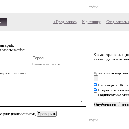
« Пред. запись
—
К дневнику
—
След. запись 
ь
ентарий:
 пароль на сайте:
Комментарий можно доб
нужно будет ввести сим
Напоминание пароля
тария:
смайлики
Прикрепить картинк
Переводить URL в
Подписаться на к
Подписать карти
рафии: (найти ошибки)