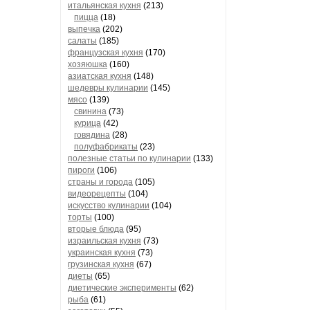
итальянская кухня
(213)
пицца
(18)
выпечка
(202)
салаты
(185)
французская кухня
(170)
хозяюшка
(160)
азиатская кухня
(148)
шедевры кулинарии
(145)
мясо
(139)
свинина
(73)
курица
(42)
говядина
(28)
полуфабрикаты
(23)
полезные статьи по кулинарии
(133)
пироги
(106)
страны и города
(105)
видеорецепты
(104)
искусство кулинарии
(104)
торты
(100)
вторые блюда
(95)
израильская кухня
(73)
украинская кухня
(73)
грузинская кухня
(67)
диеты
(65)
диетические эксперименты
(62)
рыба
(61)