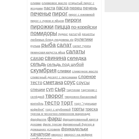
оливки
оливковое масло
открытый пирог с
пасха
паста
перец
печень
ягодами
пирог
печенье
пирог с ежевикой
пироги
пирог с луком и яйцом
пирожки
пицца
по-корейски
помидоры
пудинг
рататуй
рецепты
рулетики
любимых блюд людовика xiv
рыба
салат
рулька
салат тунец
салаты
пекинская капуста яйца
свинина
селедка
сахар
сельдь
сельдь под шубой
скумбрия
сливки
сливочное масло
слоеное
сливочный десерт с персиками
соус
сметана
тесто
соусы
сыр
суп
специи
тартинки
тартинки с
творог
селёдкой
творожно-банановый
тесто
торт
коктейль
торт "турецкая
торты
треска
кофейня"
торт с клубникой
треска в чесночно-лимонном маринаде
фарш
фарфалле
фаршированный карп в
духовке
филе трески
фирменный бургер в
фрикадельки
домашних условиях
хачапури
хворост
хворост на кефире