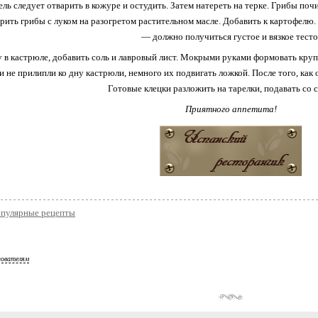
ль следует отварить в кожуре и остудить. Затем натереть на терке. Грибы поч
ить грибы с луком на разогретом растительном масле. Добавить к картофелю. П
— должно получиться густое и вязкое тесто
 в кастрюле, добавить соль и лавровый лист. Мокрыми руками формовать кру
и не прилипли ко дну кастрюли, немного их подвигать ложкой. После того, как
Готовые клецки разложить на тарелки, подавать со 
Приятного аппетита!
опулярные рецепты
зователям