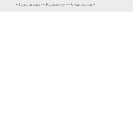
« Пред. запись
—
К дневнику
—
След. запись »