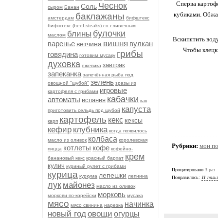
Сперва картофе
Чеснок
Соль
сыром
Банан
кубиками. Обжар
баклажаны
амстердам
бифштекс
бифштекс (beef-stеаks) со сливочным
булочки
блины
маслом
Вскипятить воду
вишня
варенье
вулкан
ветчина
Чтобы клецк
грибы
говядина
готовим мусаку
духовка
завтрак
ежевика
запеканка
запечённая рыба под
зелень
овощной "шубой"
зразы из
игровые
картофеля с грибами
кабачки
автоматы
испания
как
капуста
приготовить сельдь под шубой
картофель
кекс
кексы
карп
кефир
клубника
когда появилось
колбаса
масло из оливок
королевская
Рубрики:
мои п
котлеты
кофе
пицца
кофейно-
крем
банановый кекс
красный бархат
кулич
куриный рулет с грибами
Процитировано
3 раз
курица
лепешки
куркума
лепнина
Понравилось:
11 поль
лук
майонез
масло из оливок
морковь
моркови по-корейски
мусака
мясо
начинка
мясо свинина
нарезка
новый год
овощи
огурцы