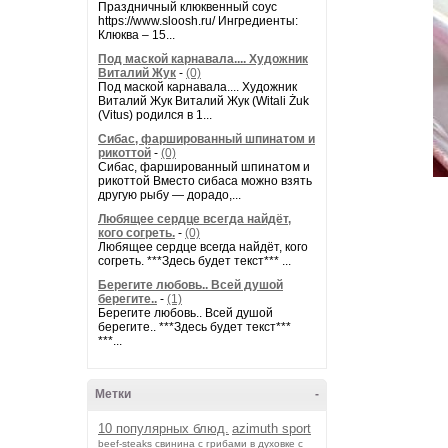
Праздничный клюквенный соус
https://www.sloosh.ru/ Ингредиенты:
Клюква – 15...
Под маской карнавала.... Художник
Виталий Жук
-
(0)
Под маской карнавала.... Художник
Виталий Жук Виталий Жук (Witali Żuk
(Vitus) родился в 1...
Сибас, фаршированный шпинатом и
рикоттой
-
(0)
Сибас, фаршированный шпинатом и
рикоттой Вместо сибаса можно взять
другую рыбу — дорадо,...
Любящее сердце всегда найдёт,
кого согреть.
-
(0)
Любящее сердце всегда найдёт, кого
согреть. ***Здесь будет текст*** ...
Берегите любовь.. Всей душой
берегите..
-
(1)
Берегите любовь.. Всей душой
берегите.. ***Здесь будет текст***
***...
Метки
-
10 популярных блюд.
azimuth sport
beef-stеаks
cвинина с грибами в духовке с