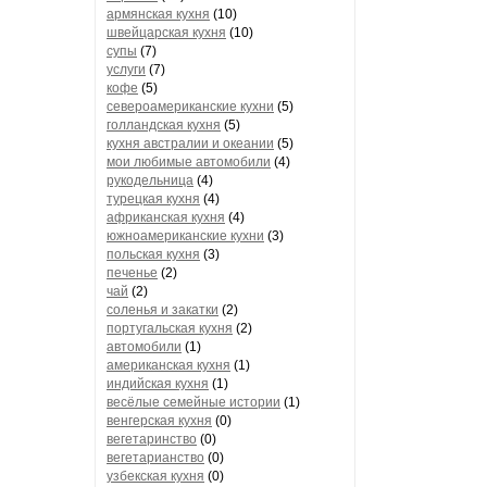
армянская кухня
(10)
швейцарская кухня
(10)
супы
(7)
услуги
(7)
кофе
(5)
североамериканские кухни
(5)
голландская кухня
(5)
кухня австралии и океании
(5)
мои любимые автомобили
(4)
рукодельница
(4)
турецкая кухня
(4)
африканская кухня
(4)
южноамериканские кухни
(3)
польская кухня
(3)
печенье
(2)
чай
(2)
соленья и закатки
(2)
португальская кухня
(2)
автомобили
(1)
американская кухня
(1)
индийская кухня
(1)
весёлые семейные истории
(1)
венгерская кухня
(0)
вегетаринство
(0)
вегетарианство
(0)
узбекская кухня
(0)