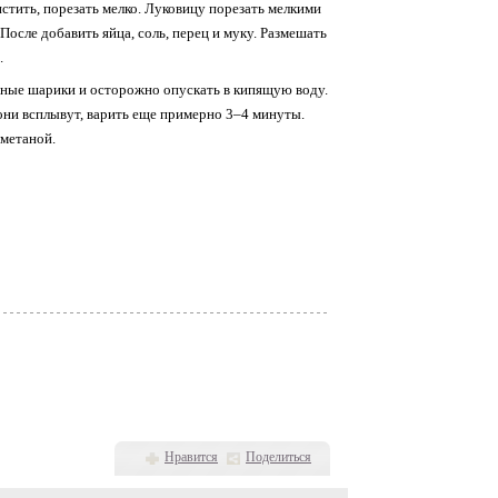
истить, порезать мелко. Луковицу порезать мелкими
осле добавить яйца, соль, перец и муку. Размешать
.
пные шарики и осторожно опускать в кипящую воду.
 они всплывут, варить еще примерно 3–4 минуты.
сметаной.
Нравится
Поделиться