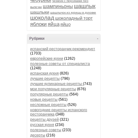
чебуреки
чизкейк с персиками без
шашлык
шампиньоны
выпечки
шашлыки
шашлычок из курицы в духовке
шоколад
шоколадный торт
яблоки
яйца
яйцо
Рубрики
-
испанский ресторанчик рекомендует
(1703)
европейские кухни
(1262)
полезные советы от специалиста
(1248)
испанская кухня
(826)
лучшие рецепты
(796)
лучшие кулинарные рецепты
(743)
мои популярные рецепты
(676)
популярные рецепты
(564)
новые рецепты
(561)
несложные рецепты
(526)
новогодние рецепты испанского
ресторанчика
(348)
рецепты друзей
(321)
русская кухня
(234)
полезные советы
(233)
десерты
(216)