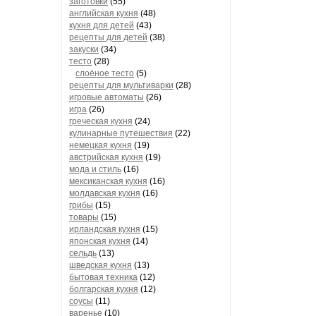
заготовки
(55)
английская кухня
(48)
кухня для детей
(43)
рецепты для детей
(38)
закуски
(34)
тесто
(28)
слоёное тесто
(5)
рецепты для мультиварки
(28)
игровые автоматы
(26)
игра
(26)
греческая кухня
(24)
кулинарные путешествия
(22)
немецкая кухня
(19)
австрийская кухня
(19)
мода и стиль
(16)
мексиканская кухня
(16)
молдавская кухня
(16)
грибы
(15)
товары
(15)
ирландская кухня
(15)
японская кухня
(14)
сельдь
(13)
шведская кухня
(13)
бытовая техника
(12)
болгарская кухня
(12)
соусы
(11)
варенье
(10)