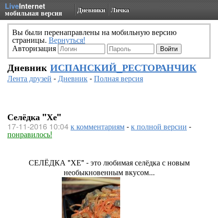
Live
Internet
Дневники
Личка
мобильная версия
Вы были перенаправлены на мобильную версию
страницы.
Вернуться!
Авторизация
Дневник
ИСПАНСКИЙ_РЕСТОРАНЧИК
Лента друзей
-
Дневник
-
Полная версия
Селёдка "Хе"
17-11-2016 10:04
к комментариям
-
к полной версии
-
понравилось!
СЕЛЁДКА "ХЕ" - это любимая селёдка с новым
необыкновенным вкусом...