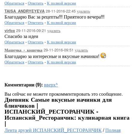
Обратиться
-
Ответить
-
К полной версии
28-11-2016-22:45
удалить
TAISA_ANDRYEYEVA
Благодарю Вас за рецепты!!! Приятного вечера!!!
Обратиться
-
Ответить
-
К полной версии
29-11-2016-09:21
удалить
virfox
Спасибо за идеи
Обратиться
-
Ответить
-
К полной версии
29-11-2016-09:51
удалить
Машечка_-_кошечка
Благодарю за интересные и вкусные начинки!
Обратиться
-
Ответить
-
К полной версии
Комментарии (9):
вверх^
Вы сейчас не можете прокомментировать это сообщение.
Дневник Самые вкусные начинки для
блинчиков |
ИСПАНСКИЙ_РЕСТОРАНЧИК -
Испанский_Ресторанчик: кулинарная книга
|
Лента друзей ИСПАНСКИЙ_РЕСТОРАНЧИК
/
Полная