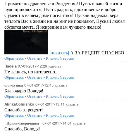
Примите поздравленье в Рождество! Пусть в вашей жизни
чудо приключится, Пусть радость, вдохновенье и добро
Сумеют в вашем доме поселиться! Пускай надежда, вера,
теплота Вас в жизни ни на миг не покидают, Пускай любая
сбудется мечта, Я искренне вам лучшего желаю!
[показать]
А ЗА РЕЦЕПТ СПАСИБО
Обратиться
-
Ответить
-
К полной версии
07-01-2017-12:29
удалить
Radeia
Не ленюсь, но интересно...
Обратиться
-
Ответить
-
К полной версии
07-01-2017-12:45
удалить
оля-душка
Благодарю Володя!
Обратиться
-
Ответить
-
К полной версии
07-01-2017-13:11
удалить
AlinkaColnishko
Спасибо за рецепт!
Обратиться
-
Ответить
-
К полной версии
07-01-2017-14:01
удалить
_Ирина-Тверичанка_
Спасибо, Володя!