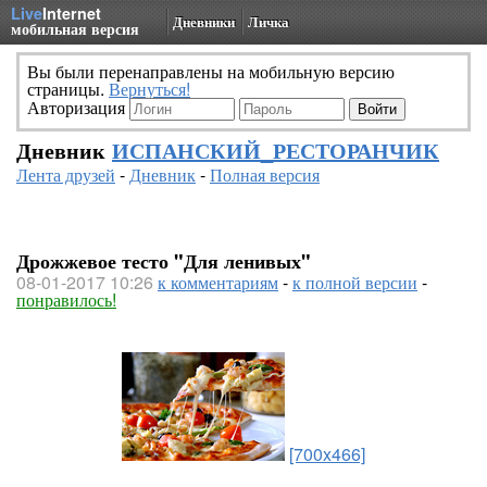
Live
Internet
Дневники
Личка
мобильная версия
Вы были перенаправлены на мобильную версию
страницы.
Вернуться!
Авторизация
Дневник
ИСПАНСКИЙ_РЕСТОРАНЧИК
Лента друзей
-
Дневник
-
Полная версия
Дрожжевое тесто "Для ленивых"
08-01-2017 10:26
к комментариям
-
к полной версии
-
понравилось!
[700x466]