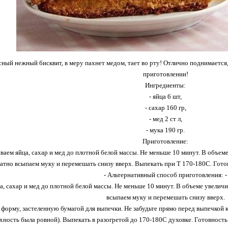
ный нежный бисквит, в меру пахнет медом, тает во рту! Отлично поднимается, 
приготовлении!
Ингредиенты:
- яйца 6 шт,
- сахар 160 гр,
- мед 2 ст л,
- мука 190 гр.
Приготовление:
ваем яйца, сахар и мед до плотной белой массы. Не меньше 10 минут. В объем
атно всыпаем муку и перемешать снизу вверх. Выпекать при Т 170-180С. Гот
- Альтернативный способ приготовления: -
а, сахар и мед до плотной белой массы. Не меньше 10 минут. В объеме увелич
всыпаем муку и перемешать снизу вверх.
 форму, застеленную бумагой для выпечки. Не забудьте прямо перед выпечкой 
хность была ровной). Выпекать в разогретой до 170-180С духовке. Готовност