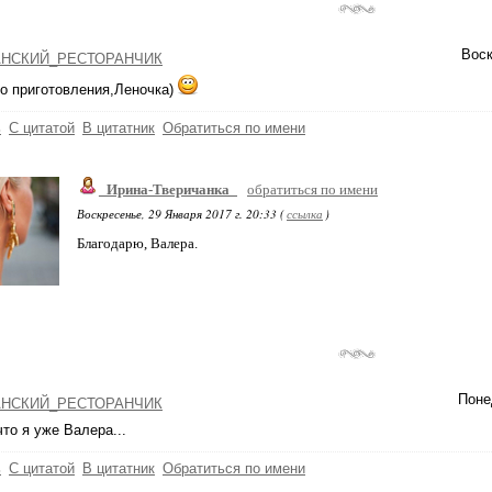
Воск
НСКИЙ_РЕСТОРАНЧИК
о приготовления,Леночка)
ь
С цитатой
В цитатник
Обратиться по имени
_Ирина-Тверичанка_
обратиться по имени
Воскресенье, 29 Января 2017 г. 20:33 (
ссылка
)
Благодарю, Валера.
Поне
НСКИЙ_РЕСТОРАНЧИК
то я уже Валера...
ь
С цитатой
В цитатник
Обратиться по имени