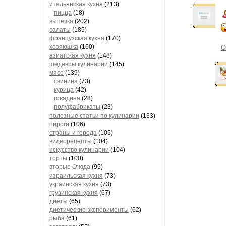
итальянская кухня
(213)
пицца
(18)
выпечка
(202)
салаты
(185)
французская кухня
(170)
хозяюшка
(160)
О
азиатская кухня
(148)
шедевры кулинарии
(145)
мясо
(139)
свинина
(73)
курица
(42)
говядина
(28)
полуфабрикаты
(23)
полезные статьи по кулинарии
(133)
пироги
(106)
страны и города
(105)
видеорецепты
(104)
искусство кулинарии
(104)
торты
(100)
вторые блюда
(95)
израильская кухня
(73)
украинская кухня
(73)
грузинская кухня
(67)
диеты
(65)
диетические эксперименты
(62)
рыба
(61)