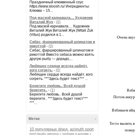
Праздничный клюквенный соус
https://www.sloosh.ru/ Ингредиенты:
Клюква – 15...
Под маской карнавала.... Художник
Виталий Жук
-
(0)
Под маской карнавала.... Художник
Виталий Жук Виталий Жук (Witali Żuk
(Vitus) родился в 1...
Очень вкус
Сибас, фаршированный шпинатом и
рикоттой
-
(0)
Сибас, фаршированный шпинатом и
рикоттой Вместо сибаса можно взять
другую рыбу — дорадо,...
Любящее сердце всегда найдёт,
кого согреть.
-
(0)
Любящее сердце всегда найдёт, кого
согреть. ***Здесь будет текст*** ...
Берегите любовь.. Всей душой
берегите..
-
(1)
Взби
Берегите любовь.. Всей душой
Потом аккур
берегите.. ***Здесь будет текст***
***...
Взбиваем яйц
Метки
-
Тесто вылить в
10 популярных блюд.
azimuth sport
повер
beef-stеаks
cвинина с грибами в духовке с