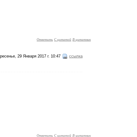
Ответить
С цитатой
В цитатник
ресенье, 29 Января 2017 г. 10:47
ссылка
Ответить
С цитатой
В цитатник