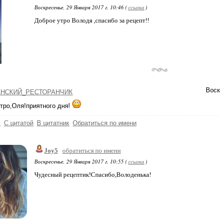
Воскресенье, 29 Января 2017 г. 10:46 (
ссылка
)
Доброе утро Володя ,спасибо за рецепт!!
Воск
НСКИЙ_РЕСТОРАНЧИК
тро,Оля!приятного дня!
ь
С цитатой
В цитатник
Обратиться по имени
Joy5
обратиться по имени
Воскресенье, 29 Января 2017 г. 10:55 (
ссылка
)
Чудесный рецептик!Спасибо,Володенька!