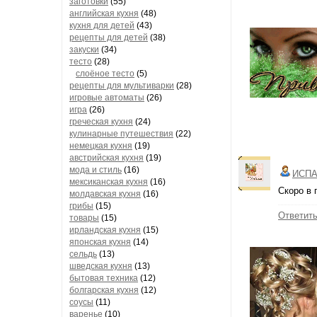
заготовки
(55)
английская кухня
(48)
кухня для детей
(43)
рецепты для детей
(38)
закуски
(34)
тесто
(28)
слоёное тесто
(5)
рецепты для мультиварки
(28)
игровые автоматы
(26)
игра
(26)
греческая кухня
(24)
кулинарные путешествия
(22)
немецкая кухня
(19)
австрийская кухня
(19)
мода и стиль
(16)
ИСПА
мексиканская кухня
(16)
Скоро в 
молдавская кухня
(16)
грибы
(15)
Ответит
товары
(15)
ирландская кухня
(15)
японская кухня
(14)
сельдь
(13)
шведская кухня
(13)
бытовая техника
(12)
болгарская кухня
(12)
соусы
(11)
варенье
(10)