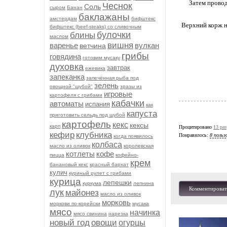
Затем провод
Чеснок
Соль
сыром
Банан
баклажаны
амстердам
бифштекс
Верхний корж н
бифштекс (beef-stеаks) со сливочным
булочки
блины
маслом
вишня
варенье
вулкан
ветчина
грибы
говядина
готовим мусаку
духовка
завтрак
ежевика
запеканка
запечённая рыба под
зелень
овощной "шубой"
зразы из
игровые
картофеля с грибами
кабачки
автоматы
испания
как
капуста
приготовить сельдь под шубой
картофель
кекс
кексы
карп
Процитировано
13 раз
кефир
клубника
Понравилось:
8 польз
когда появилось
колбаса
масло из оливок
королевская
котлеты
кофе
пицца
кофейно-
крем
банановый кекс
красный бархат
кулич
куриный рулет с грибами
курица
лепешки
куркума
лепнина
Комментироват
лук
майонез
масло из оливок
морковь
моркови по-корейски
мусака
мясо
начинка
мясо свинина
нарезка
новый год
овощи
огурцы