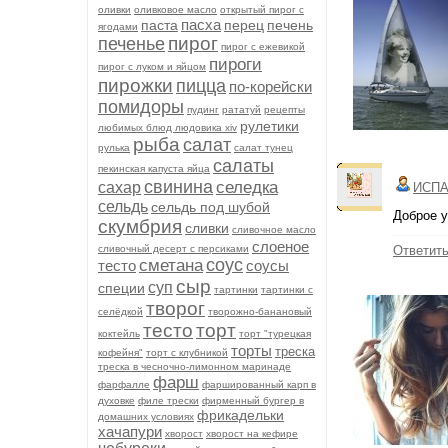
оливки
оливковое масло
открытый пирог с
пасха
паста
перец
печень
ягодами
пирог
печенье
пирог с ежевикой
пироги
пирог с луком и яйцом
пирожки
пицца
по-корейски
помидоры
пудинг
рататуй
рецепты
рулетики
любимых блюд людовика xiv
рыба
салат
рулька
салат тунец
салаты
пекинская капуста яйца
свинина
селедка
сахар
ИСПА
сельдь
сельдь под шубой
Доброе у
скумбрия
сливки
сливочное масло
слоеное
сливочный десерт с персиками
Ответит
соус
сметана
тесто
соусы
сыр
суп
специи
тартинки
тартинки с
творог
селёдкой
творожно-банановый
тесто
торт
коктейль
торт "турецкая
торты
треска
кофейня"
торт с клубникой
треска в чесночно-лимонном маринаде
фарш
фарфалле
фаршированный карп в
духовке
филе трески
фирменный бургер в
фрикадельки
домашних условиях
хачапури
хворост
хворост на кефире