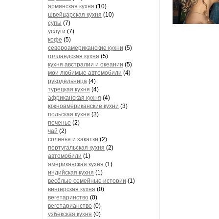
армянская кухня
(10)
швейцарская кухня
(10)
супы
(7)
услуги
(7)
кофе
(5)
североамериканские кухни
(5)
голландская кухня
(5)
кухня австралии и океании
(5)
мои любимые автомобили
(4)
рукодельница
(4)
турецкая кухня
(4)
африканская кухня
(4)
южноамериканские кухни
(3)
польская кухня
(3)
печенье
(2)
чай
(2)
соленья и закатки
(2)
португальская кухня
(2)
автомобили
(1)
американская кухня
(1)
индийская кухня
(1)
весёлые семейные истории
(1)
венгерская кухня
(0)
вегетаринство
(0)
вегетарианство
(0)
узбекская кухня
(0)