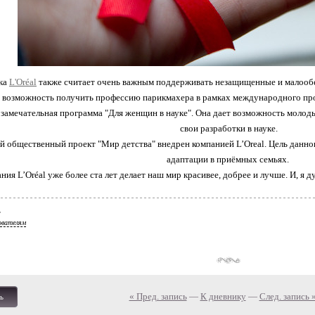
ка
L'Oréal
также считает очень важным поддерживать незащищенные и малообе
возможность получить профессию парикмахера в рамках международного про
замечательная программа "Для женщин в науке". Она дает возможность моло
свои разработки в науке.
 общественный проект "Мир детства" внедрен компанией L’Oreal. Цель данного
адаптации в приёмных семьях.
ия L’Oréal уже более ста лет делает наш мир красивее, добрее и лучше. И, я ду
ователям
« Пред. запись
—
К дневнику
—
След. запись 
ь