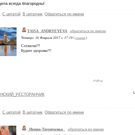
ела всегда благородны!
ь
С цитатой
В цитатник
Обратиться по имени
TAISA_ANDRYEYEVA
обратиться по имени
Четверг, 16 Февраля 2017 г. 17:19 (
ссылка
)
Согласна!!!
Будьте здоровы!!!
НСКИЙ_РЕСТОРАНЧИК
ь
С цитатой
В цитатник
Обратиться по имени
_Ирина-Тверичанка_
обратиться по имени