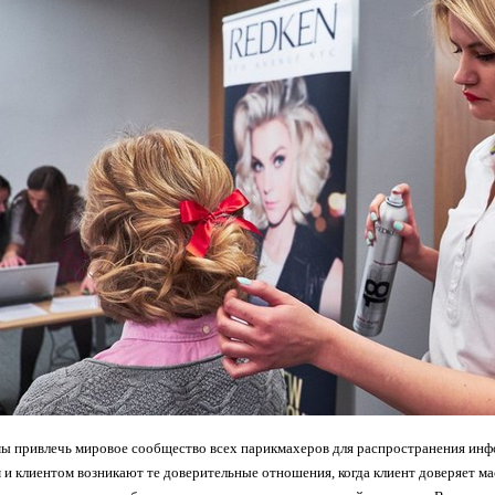
ы привлечь мировое сообщество всех парикмахеров для распространения ин
и клиентом возникают те доверительные отношения, когда клиент доверяет мас