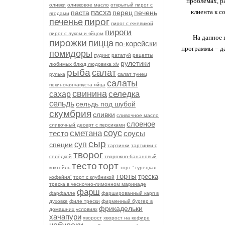
проблемах, р
оливки
оливковое масло
открытый пирог с
пасха
клиента к 
паста
перец
печень
ягодами
пирог
печенье
пирог с ежевикой
пироги
пирог с луком и яйцом
На данное 
пирожки
пицца
по-корейски
программы – д
помидоры
пудинг
рататуй
рецепты
рулетики
любимых блюд людовика xiv
рыба
салат
рулька
салат тунец
салаты
пекинская капуста яйца
свинина
селедка
сахар
сельдь
сельдь под шубой
скумбрия
сливки
сливочное масло
слоеное
сливочный десерт с персиками
соус
сметана
тесто
соусы
сыр
суп
специи
тартинки
тартинки с
творог
селёдкой
творожно-банановый
тесто
торт
коктейль
торт "турецкая
торты
треска
кофейня"
торт с клубникой
треска в чесночно-лимонном маринаде
фарш
фарфалле
фаршированный карп в
духовке
филе трески
фирменный бургер в
фрикадельки
домашних условиях
хачапури
хворост
хворост на кефире