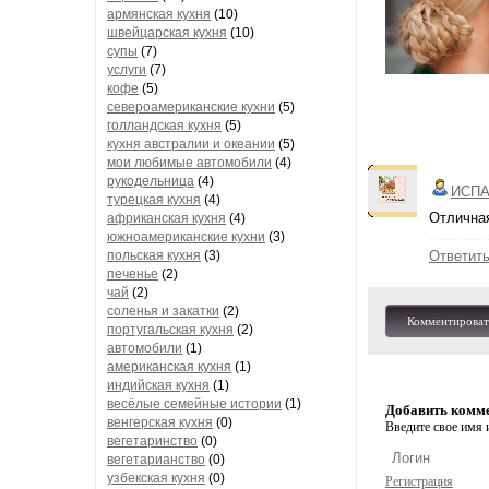
армянская кухня
(10)
швейцарская кухня
(10)
супы
(7)
услуги
(7)
кофе
(5)
североамериканские кухни
(5)
голландская кухня
(5)
кухня австралии и океании
(5)
мои любимые автомобили
(4)
рукодельница
(4)
ИСПА
турецкая кухня
(4)
Отличная
африканская кухня
(4)
южноамериканские кухни
(3)
польская кухня
(3)
Ответит
печенье
(2)
чай
(2)
соленья и закатки
(2)
Комментироват
португальская кухня
(2)
автомобили
(1)
американская кухня
(1)
индийская кухня
(1)
весёлые семейные истории
(1)
Добавить комм
венгерская кухня
(0)
Введите свое имя и
вегетаринство
(0)
вегетарианство
(0)
узбекская кухня
(0)
Регистрация