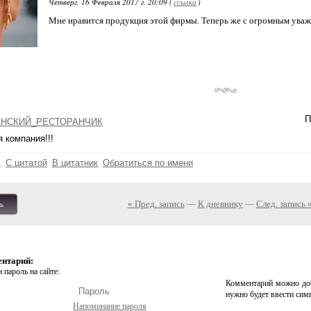
Четверг, 16 Февраля 2017 г. 20:09 (
ссылка
)
Мне нравится продукция этой фирмы. Теперь же с огромным уваже
П
НСКИЙ_РЕСТОРАНЧИК
 компания!!!
ь
С цитатой
В цитатник
Обратиться по имени
« Пред. запись
—
К дневнику
—
След. запись 
ь
ентарий:
 пароль на сайте:
Комментарий можно доб
нужно будет ввести сим
Напоминание пароля