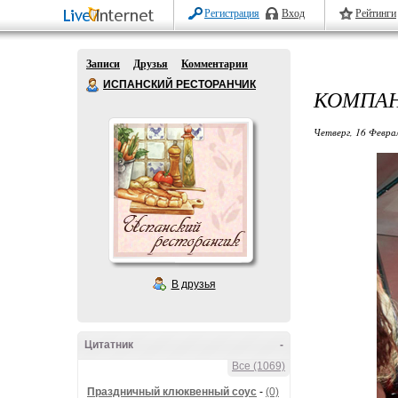
Регистрация
Вход
Рейтинги
Записи
Друзья
Комментарии
ИСПАНСКИЙ РЕСТОРАНЧИК
КОМПАН
Четверг, 16 Феврал
В друзья
Цитатник
-
Все (1069)
Праздничный клюквенный соус
-
(0)