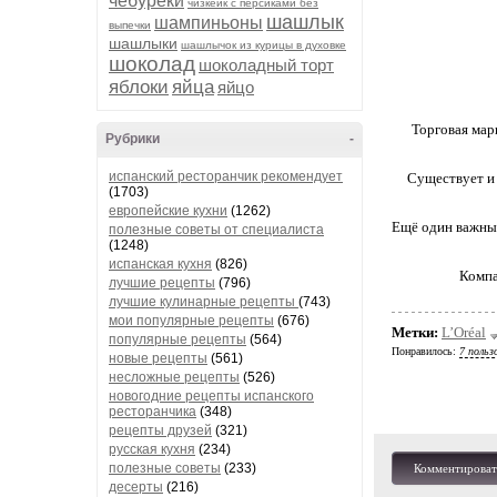
чебуреки
чизкейк с персиками без
шашлык
шампиньоны
выпечки
шашлыки
шашлычок из курицы в духовке
шоколад
шоколадный торт
яблоки
яйца
яйцо
Торговая мар
Рубрики
-
испанский ресторанчик рекомендует
Существует и 
(1703)
европейские кухни
(1262)
Ещё один важный
полезные советы от специалиста
(1248)
испанская кухня
(826)
Компан
лучшие рецепты
(796)
лучшие кулинарные рецепты
(743)
мои популярные рецепты
(676)
Метки:
L’Oréal
популярные рецепты
(564)
Понравилось:
7 польз
новые рецепты
(561)
несложные рецепты
(526)
новогодние рецепты испанского
ресторанчика
(348)
рецепты друзей
(321)
русская кухня
(234)
полезные советы
(233)
Комментироват
десерты
(216)