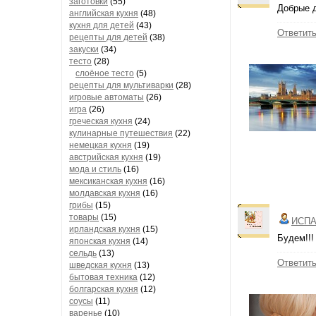
заготовки
(55)
Добрые д
английская кухня
(48)
кухня для детей
(43)
Ответит
рецепты для детей
(38)
закуски
(34)
тесто
(28)
слоёное тесто
(5)
рецепты для мультиварки
(28)
игровые автоматы
(26)
игра
(26)
греческая кухня
(24)
кулинарные путешествия
(22)
немецкая кухня
(19)
австрийская кухня
(19)
мода и стиль
(16)
мексиканская кухня
(16)
молдавская кухня
(16)
грибы
(15)
товары
(15)
ИСПА
ирландская кухня
(15)
Будем!!!
японская кухня
(14)
сельдь
(13)
Ответит
шведская кухня
(13)
бытовая техника
(12)
болгарская кухня
(12)
соусы
(11)
варенье
(10)