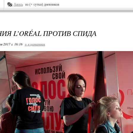
Авось
из (+ сутки) дневников
ИЯ L’ORÉAL ПРОТИВ СПИДА
я 2017 г. 16:16
+ в цитатник