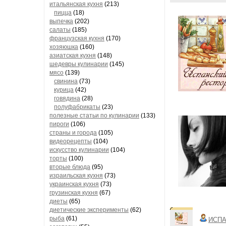
итальянская кухня
(213)
пицца
(18)
выпечка
(202)
салаты
(185)
французская кухня
(170)
хозяюшка
(160)
азиатская кухня
(148)
шедевры кулинарии
(145)
мясо
(139)
свинина
(73)
курица
(42)
говядина
(28)
полуфабрикаты
(23)
полезные статьи по кулинарии
(133)
пироги
(106)
страны и города
(105)
видеорецепты
(104)
искусство кулинарии
(104)
торты
(100)
вторые блюда
(95)
израильская кухня
(73)
украинская кухня
(73)
грузинская кухня
(67)
диеты
(65)
диетические эксперименты
(62)
рыба
(61)
ИСПА