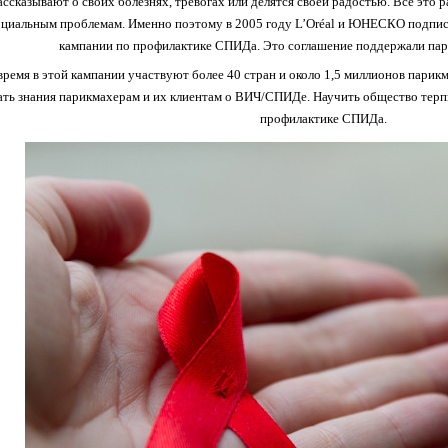
ассказывают о своих болезнях, тревогах или делятся своей радостью. Все это р
социальным проблемам. Именно поэтому в 2005 году L’Oréal и ЮНЕСКО подпис
кампании по профилактике СПИДа. Это соглашение поддержали пар
время в этой кампании участвуют более 40 стран и около 1,5 миллионов парик
ать знания парикмахерам и их клиентам о ВИЧ/СПИДе. Научить общество тер
профилактике СПИДа.