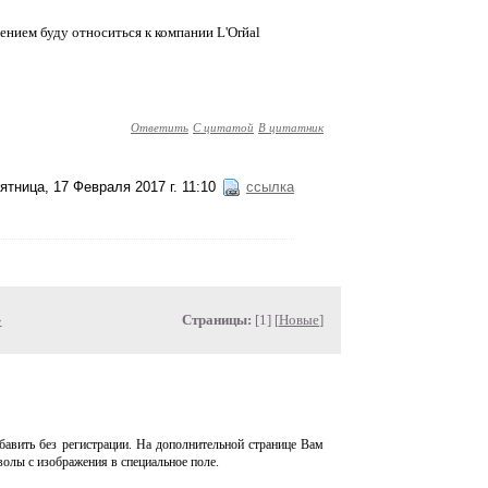
нием буду относиться к компании L'Orйal
Ответить
С цитатой
В цитатник
ятница, 17 Февраля 2017 г. 11:10
ссылка
»
Страницы:
[1] [
Новые
]
авить без регистрации. На дополнительной странице Вам
волы с изображения в специальное поле.