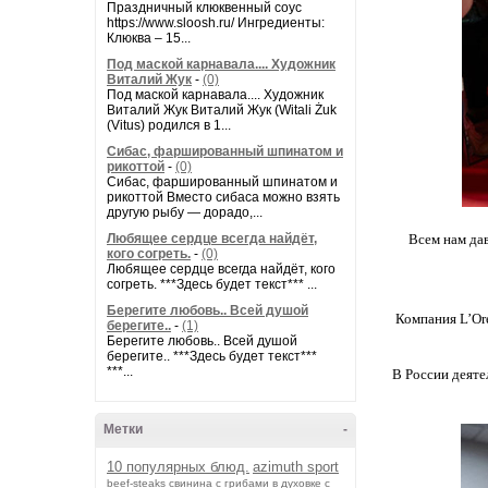
Праздничный клюквенный соус
https://www.sloosh.ru/ Ингредиенты:
Клюква – 15...
Под маской карнавала.... Художник
Виталий Жук
-
(0)
Под маской карнавала.... Художник
Виталий Жук Виталий Жук (Witali Żuk
(Vitus) родился в 1...
Сибас, фаршированный шпинатом и
рикоттой
-
(0)
Сибас, фаршированный шпинатом и
рикоттой Вместо сибаса можно взять
другую рыбу — дорадо,...
Любящее сердце всегда найдёт,
Всем нам дав
кого согреть.
-
(0)
Любящее сердце всегда найдёт, кого
согреть. ***Здесь будет текст*** ...
Берегите любовь.. Всей душой
Компания L’Oré
берегите..
-
(1)
Берегите любовь.. Всей душой
берегите.. ***Здесь будет текст***
***...
В России деяте
Метки
-
10 популярных блюд.
azimuth sport
beef-stеаks
cвинина с грибами в духовке с