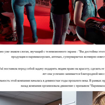
но уже знаком слоган, звучащий с телевизионного экрана : "Вы достойны этог
продукция в парикмахерских, аптеках, супермаркетах всемирно известн
al поставила перед собой задачу подарить людям право на красоту, сделать ее 
лет она успешно занимается благородной мисс
льность этой компании началась в девяностые годы прошлого века. В рамках п
назад компания организовала движение с призывом "Парикмах