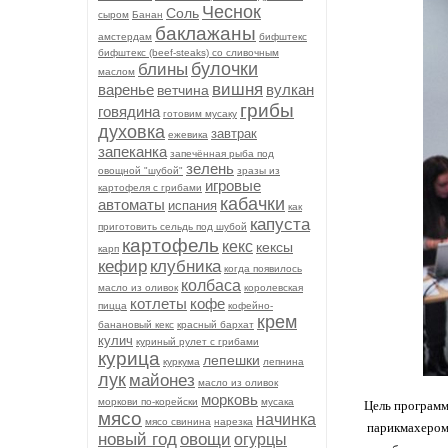
Чеснок
Соль
сыром
Банан
баклажаны
амстердам
бифштекс
бифштекс (beef-stеаks) со сливочным
булочки
блины
маслом
вишня
варенье
вулкан
ветчина
грибы
говядина
готовим мусаку
духовка
завтрак
ежевика
запеканка
запечённая рыба под
зелень
овощной "шубой"
зразы из
игровые
картофеля с грибами
кабачки
автоматы
испания
как
капуста
приготовить сельдь под шубой
картофель
кекс
кексы
карп
кефир
клубника
когда появилось
колбаса
масло из оливок
королевская
котлеты
кофе
пицца
кофейно-
крем
банановый кекс
красный бархат
кулич
куриный рулет с грибами
курица
лепешки
куркума
лепнина
лук
майонез
масло из оливок
морковь
моркови по-корейски
мусака
Цель программ
мясо
начинка
мясо свинина
нарезка
парикмахером 
новый год
овощи
огурцы