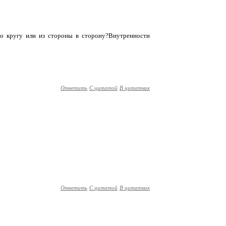
по кругу или из стороны в сторону?Внутренности
Ответить
С цитатой
В цитатник
Ответить
С цитатой
В цитатник