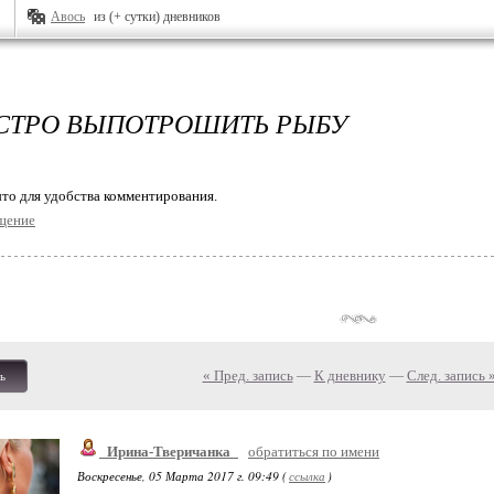
Авось
из (+ сутки) дневников
СТРО ВЫПОТРОШИТЬ РЫБУ
то для удобства комментирования.
щение
« Пред. запись
—
К дневнику
—
След. запись 
ь
_Ирина-Тверичанка_
обратиться по имени
Воскресенье, 05 Марта 2017 г. 09:49 (
ссылка
)