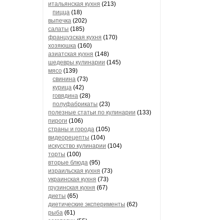
итальянская кухня
(213)
пицца
(18)
выпечка
(202)
салаты
(185)
французская кухня
(170)
хозяюшка
(160)
азиатская кухня
(148)
шедевры кулинарии
(145)
мясо
(139)
свинина
(73)
курица
(42)
говядина
(28)
полуфабрикаты
(23)
полезные статьи по кулинарии
(133)
пироги
(106)
страны и города
(105)
видеорецепты
(104)
искусство кулинарии
(104)
торты
(100)
вторые блюда
(95)
израильская кухня
(73)
украинская кухня
(73)
грузинская кухня
(67)
диеты
(65)
диетические эксперименты
(62)
рыба
(61)