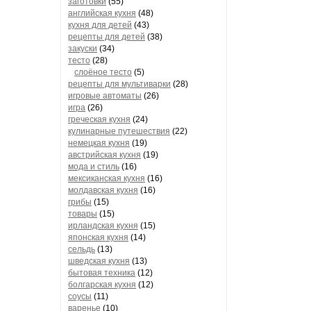
заготовки
(55)
английская кухня
(48)
кухня для детей
(43)
рецепты для детей
(38)
закуски
(34)
тесто
(28)
слоёное тесто
(5)
рецепты для мультиварки
(28)
игровые автоматы
(26)
игра
(26)
греческая кухня
(24)
кулинарные путешествия
(22)
немецкая кухня
(19)
австрийская кухня
(19)
мода и стиль
(16)
мексиканская кухня
(16)
молдавская кухня
(16)
грибы
(15)
товары
(15)
ирландская кухня
(15)
японская кухня
(14)
сельдь
(13)
шведская кухня
(13)
бытовая техника
(12)
болгарская кухня
(12)
соусы
(11)
варенье
(10)