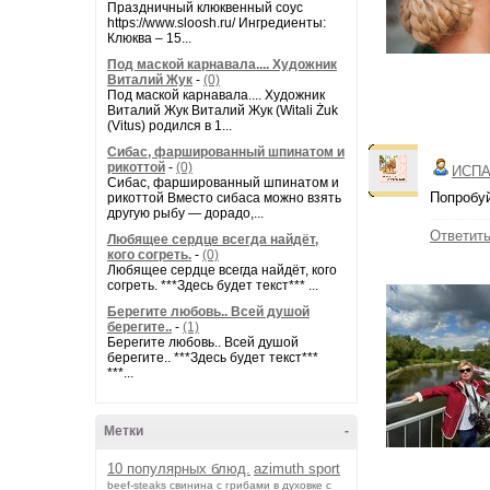
Праздничный клюквенный соус
https://www.sloosh.ru/ Ингредиенты:
Клюква – 15...
Под маской карнавала.... Художник
Виталий Жук
-
(0)
Под маской карнавала.... Художник
Виталий Жук Виталий Жук (Witali Żuk
(Vitus) родился в 1...
Сибас, фаршированный шпинатом и
рикоттой
-
(0)
ИСПА
Сибас, фаршированный шпинатом и
Попробуй
рикоттой Вместо сибаса можно взять
другую рыбу — дорадо,...
Ответит
Любящее сердце всегда найдёт,
кого согреть.
-
(0)
Любящее сердце всегда найдёт, кого
согреть. ***Здесь будет текст*** ...
Берегите любовь.. Всей душой
берегите..
-
(1)
Берегите любовь.. Всей душой
берегите.. ***Здесь будет текст***
***...
Метки
-
10 популярных блюд.
azimuth sport
beef-stеаks
cвинина с грибами в духовке с