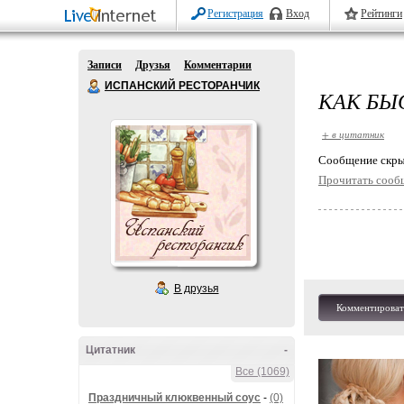
Регистрация
Вход
Рейтинги
Записи
Друзья
Комментарии
ИСПАНСКИЙ РЕСТОРАНЧИК
КАК БЫ
+ в цитатник
Cообщение скры
Прочитать сооб
В друзья
Комментироват
Цитатник
-
Все (1069)
Праздничный клюквенный соус
-
(0)