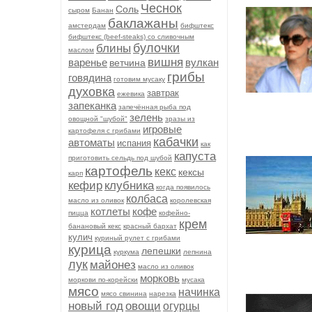
Чеснок
Соль
сыром
Банан
баклажаны
амстердам
бифштекс
бифштекс (beef-stеаks) со сливочным
булочки
блины
маслом
вишня
варенье
вулкан
ветчина
грибы
говядина
готовим мусаку
духовка
завтрак
ежевика
запеканка
запечённая рыба под
зелень
овощной "шубой"
зразы из
игровые
картофеля с грибами
кабачки
автоматы
испания
как
капуста
приготовить сельдь под шубой
картофель
кекс
кексы
карп
кефир
клубника
когда появилось
колбаса
масло из оливок
королевская
котлеты
кофе
пицца
кофейно-
крем
банановый кекс
красный бархат
кулич
куриный рулет с грибами
курица
лепешки
куркума
лепнина
лук
майонез
масло из оливок
морковь
моркови по-корейски
мусака
мясо
начинка
мясо свинина
нарезка
новый год
овощи
огурцы