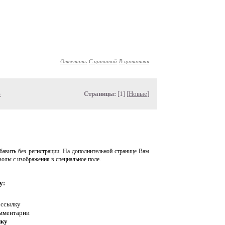
Ответить
С цитатой
В цитатник
»
Страницы:
[1] [
Новые
]
авить без регистрации. На дополнительной странице Вам
волы с изображения в специальное поле.
у:
 ссылку
омментарии
нку