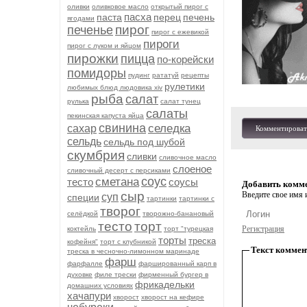
оливки
оливковое масло
открытый пирог с
пасха
паста
перец
печень
ягодами
пирог
печенье
пирог с ежевикой
пироги
пирог с луком и яйцом
пирожки
пицца
по-корейски
помидоры
пудинг
рататуй
рецепты
рулетики
любимых блюд людовика xiv
рыба
салат
рулька
салат тунец
салаты
пекинская капуста яйца
свинина
селедка
сахар
Комментироват
сельдь
сельдь под шубой
скумбрия
сливки
сливочное масло
слоеное
сливочный десерт с персиками
соус
сметана
тесто
соусы
Добавить комм
сыр
Введите свое имя и
суп
специи
тартинки
тартинки с
творог
селёдкой
творожно-банановый
тесто
торт
Регистрация
коктейль
торт "турецкая
торты
треска
кофейня"
торт с клубникой
Текст коммен
треска в чесночно-лимонном маринаде
фарш
фарфалле
фаршированный карп в
духовке
филе трески
фирменный бургер в
фрикадельки
домашних условиях
хачапури
хворост
хворост на кефире