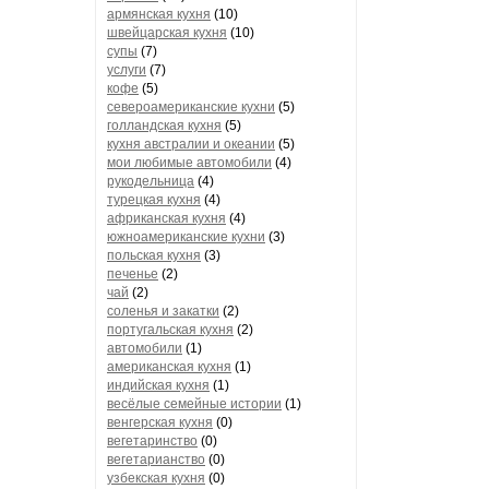
армянская кухня
(10)
швейцарская кухня
(10)
супы
(7)
услуги
(7)
кофе
(5)
североамериканские кухни
(5)
голландская кухня
(5)
кухня австралии и океании
(5)
мои любимые автомобили
(4)
рукодельница
(4)
турецкая кухня
(4)
африканская кухня
(4)
южноамериканские кухни
(3)
польская кухня
(3)
печенье
(2)
чай
(2)
соленья и закатки
(2)
португальская кухня
(2)
автомобили
(1)
американская кухня
(1)
индийская кухня
(1)
весёлые семейные истории
(1)
венгерская кухня
(0)
вегетаринство
(0)
вегетарианство
(0)
узбекская кухня
(0)