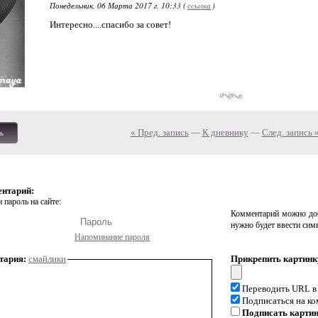
Понедельник, 06 Марта 2017 г. 10:33 (
ссылка
)
Интересно....спасибо за совет!
« Пред. запись
—
К дневнику
—
След. запись 
ь
ентарий:
 пароль на сайте:
Комментарий можно доб
нужно будет ввести сим
Напоминание пароля
тария:
смайлики
Прикрепить картинк
Переводить URL в
Подписаться на к
Подписать карти