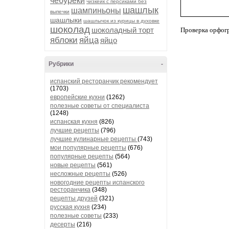
чебуреки
чизкейк с персиками без
шашлык
шампиньоны
выпечки
шашлыки
шашлычок из курицы в духовке
шоколад
шоколадный торт
Проверка орфог
яблоки
яйца
яйцо
Рубрики
-
испанский ресторанчик рекомендует
(1703)
европейские кухни
(1262)
полезные советы от специалиста
(1248)
испанская кухня
(826)
лучшие рецепты
(796)
лучшие кулинарные рецепты
(743)
мои популярные рецепты
(676)
популярные рецепты
(564)
новые рецепты
(561)
несложные рецепты
(526)
новогодние рецепты испанского
ресторанчика
(348)
рецепты друзей
(321)
русская кухня
(234)
полезные советы
(233)
десерты
(216)