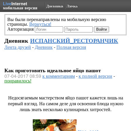
Live
Internet
Дневники
Личка
мобильная версия
Вы были перенаправлены на мобильную версию
страницы.
Вернуться!
Авторизация
Дневник
ИСПАНСКИЙ_РЕСТОРАНЧИК
Лента друзей
-
Дневник
-
Полная версия
Как приготовить идеальное яйцо пашот
07-04-2017 08:59
к комментариям
-
к полной версии
-
понравилось!
Недосягаемым мастерством яйцо пашот кажется лишь на
первый взгляд. На самом деле для освоения блюда нужно
лишь знать несколько кулинарных хитростей.