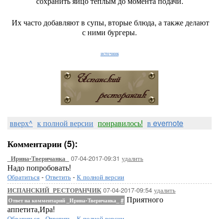
сохранить яйцо теплым до момента подачи.
Их часто добавляют в супы, вторые блюда, а также делают
с ними бургеры.
источник
вверх^
к полной версии
понравилось!
в evernote
Комментарии (5):
07-04-2017-09:31
удалить
_Ирина-Тверичанка_
Надо попробовать!
Обратиться
-
Ответить
-
К полной версии
07-04-2017-09:54
удалить
ИСПАНСКИЙ_РЕСТОРАНЧИК
Приятного
Ответ на комментарий _Ирина-Тверичанка_
#
аппетита,Ира!
Обратиться
-
Ответить
-
К полной версии