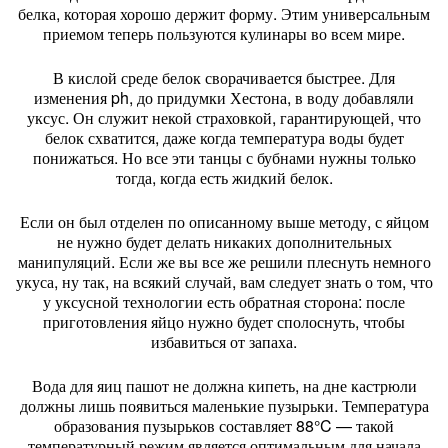
белка, которая хорошо держит форму. Этим универсальным
приемом теперь пользуются кулинары во всем мире.
В кислой среде белок сворачивается быстрее. Для
изменения ph, до придумки Хестона, в воду добавляли
уксус. Он служит некой страховкой, гарантирующей, что
белок схватится, даже когда температура воды будет
понижаться. Но все эти танцы с бубнами нужны только
тогда, когда есть жидкий белок.
Если он был отделен по описанному выше методу, с яйцом
не нужно будет делать никаких дополнительных
манипуляций. Если же вы все же решили плеснуть немного
укуса, ну так, на всякий случай, вам следует знать о том, что
у уксусной технологии есть обратная сторона: после
приготовления яйцо нужно будет сполоснуть, чтобы
избавиться от запаха.
Вода для яиц пашот не должна кипеть, на дне кастрюли
должны лишь появиться маленькие пузырьки. Температура
образования пузырьков составляет 88°C — такой
температурный режим является оптимальным для начала