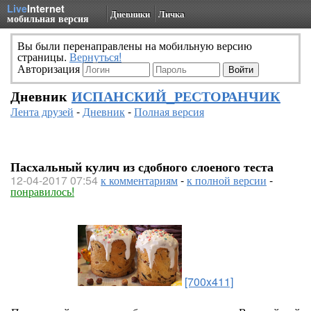
Live
Internet
Дневники
Личка
мобильная версия
Вы были перенаправлены на мобильную версию
страницы.
Вернуться!
Авторизация
Дневник
ИСПАНСКИЙ_РЕСТОРАНЧИК
Лента друзей
-
Дневник
-
Полная версия
Пасхальный кулич из сдобного слоеного теста
12-04-2017 07:54
к комментариям
-
к полной версии
-
понравилось!
[700x411]