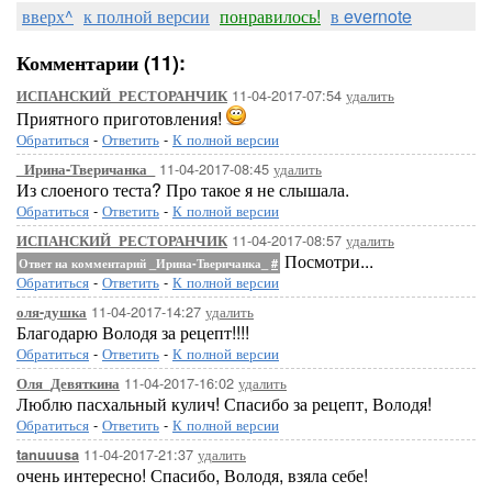
вверх^
к полной версии
понравилось!
в evernote
Комментарии (11):
11-04-2017-07:54
удалить
ИСПАНСКИЙ_РЕСТОРАНЧИК
Приятного приготовления!
Обратиться
-
Ответить
-
К полной версии
11-04-2017-08:45
удалить
_Ирина-Тверичанка_
Из слоеного теста? Про такое я не слышала.
Обратиться
-
Ответить
-
К полной версии
11-04-2017-08:57
удалить
ИСПАНСКИЙ_РЕСТОРАНЧИК
Посмотри...
Ответ на комментарий _Ирина-Тверичанка_
#
Обратиться
-
Ответить
-
К полной версии
11-04-2017-14:27
удалить
оля-душка
Благодарю Володя за рецепт!!!!
Обратиться
-
Ответить
-
К полной версии
11-04-2017-16:02
удалить
Оля_Девяткина
Люблю пасхальный кулич! Спасибо за рецепт, Володя!
Обратиться
-
Ответить
-
К полной версии
11-04-2017-21:37
удалить
tanuuusa
очень интересно! Спасибо, Володя, взяла себе!