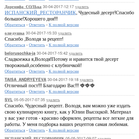
30-04-2017-12:17
удалить
Доремифа_СОЛЬка
ИСПАНСКИЙ_РЕСТОРАНЧИК
, Чудесный десерт!Спасибо
большое!Хорошего дня!!!
Обратиться
-
Ответить
-
К полной версии
30-04-2017-15:33
удалить
оля-душка
Спасибо ,Володя за рецепт!
Обратиться
-
Ответить
-
К полной версии
30-04-2017-15:42
удалить
belorusochka-ja
Сладкоежка я,Володя!Потому и нравится твой десерт
творожный,особенно с клубничкой!
Обратиться
-
Ответить
-
К полной версии
30-04-2017-19:18
удалить
TAISA_ANDRYEYEVA
Отличный пост!!! Благодарю Вас!!! 🍓🍓🍓
Обратиться
-
Ответить
-
К полной версии
05-05-2017-07:35
удалить
SVL
Спасибо. Чудесный рецепт. Володя, вам можно уже издать
свою кулинарную книгу, как у Юлии Высоцкой. Материал
у вас уже готов - красиво оформлен, рецепты все легкие для
работы. У меня подборка ваших рецептов самая любимая.
Обратиться
-
Ответить
-
К полной версии
05-05-2017-09:07
удалить
ИСПАНСКИЙ_РЕСТОРАНЧИК