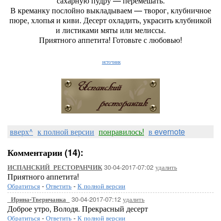
сахарную пудру — перемешать.
В креманку послойно выкладываем — творог, клубничное
пюре, хлопья и киви. Десерт охладить, украсить клубникой
и листиками мяты или мелиссы.
Приятного аппетита! Готовьте с любовью!
источник
вверх^
к полной версии
понравилось!
в evernote
Комментарии (14):
30-04-2017-07:02
удалить
ИСПАНСКИЙ_РЕСТОРАНЧИК
Приятного аппетита!
Обратиться
-
Ответить
-
К полной версии
30-04-2017-07:12
удалить
_Ирина-Тверичанка_
Доброе утро, Володя. Прекрасный десерт
Обратиться
-
Ответить
-
К полной версии