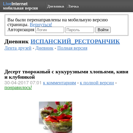
Live
Internet
Дневники
Личка
мобильная версия
Вы были перенаправлены на мобильную версию
страницы.
Вернуться!
Авторизация
Дневник
ИСПАНСКИЙ_РЕСТОРАНЧИК
Лента друзей
-
Дневник
-
Полная версия
Десерт творожный с кукурузными хлопьями, киви
и клубникой
30-04-2017 07:01
к комментариям
-
к полной версии
-
понравилось!